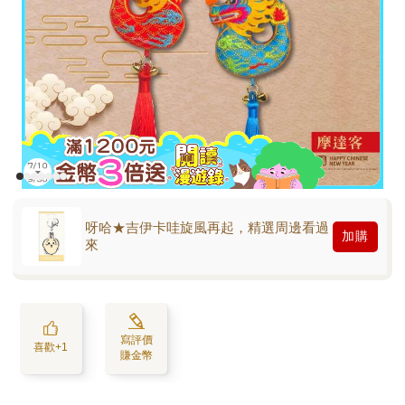
呀哈★吉伊卡哇旋風再起，精選周邊看過
加購
來
寫評價
喜歡+1
賺金幣