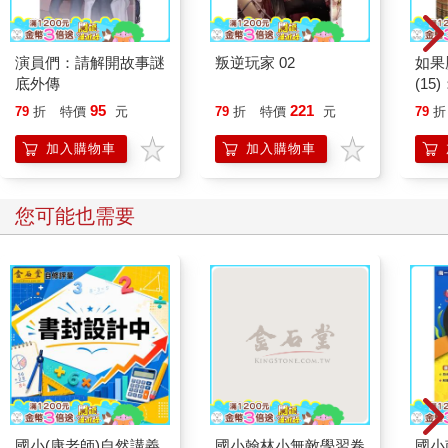
演員們：請解開故事謎
叛逆玩家 02
如果
底外傳
(1
貓漫
95
221
79
折
特價
元
79
折
特價
元
79
折
加入購物車
加入購物車
您可能也需要
國小(康老師)自然講義
國小翰林小無敵學習卷
國小