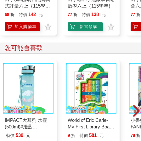
式評量六上｛115學
數學六上｛115學年｝
會六
年｝
142
138
68
折
特價
元
77
折
特價
元
77
折
加入購物車
新書預購
您可能會喜歡
IMPACT大耳狗 水壺
World of Eric Carle-
小書
(500ml)#淺藍
My First Library Board
FAN
IMCMB01LB
Book Block Set
成為
539
581
特價
元
9
折
特價
元
79
折
段！