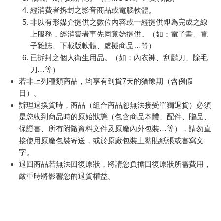
經消費者拆封之影音商品或電腦軟體。
非以有形媒介提供之數位內容或一經提供即為完成之線
上服務，經消費者事先同意始提供。（如：電子書、電
子雜誌、下載版軟體、虛擬商品…等）
已拆封之個人衛生用品。（如：內衣褲、刮鬍刀、除毛
刀…等）
若非上列種類商品，均享有到貨7天的猶豫期（含例假
日）。
辦理退換貨時，商品（組合商品恕無法接受單獨退貨）必須
是您收到商品時的原始狀態（包含商品本體、配件、贈品、
保證書、所有附隨資料文件及原廠內外包裝…等），請勿直
接使用原廠包裝寄送，或於原廠包裝上黏貼紙張或書寫文
字。
退回商品若無法回復原狀，將請您負擔回復原狀所需費用，
嚴重時將影響您的退貨權益。