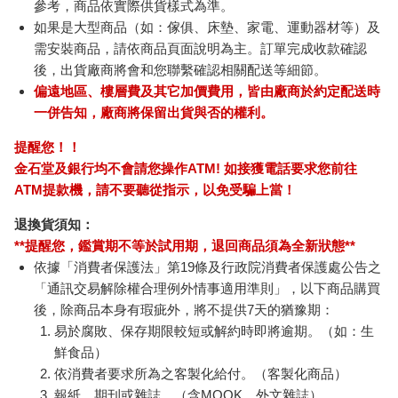
參考，商品依實際供貨樣式為準。
如果是大型商品（如：傢俱、床墊、家電、運動器材等）及
需安裝商品，請依商品頁面說明為主。訂單完成收款確認
後，出貨廠商將會和您聯繫確認相關配送等細節。
偏遠地區、樓層費及其它加價費用，皆由廠商於約定配送時
一併告知，廠商將保留出貨與否的權利。
提醒您！！
金石堂及銀行均不會請您操作ATM! 如接獲電話要求您前往
ATM提款機，請不要聽從指示，以免受騙上當！
退換貨須知：
**提醒您，鑑賞期不等於試用期，退回商品須為全新狀態**
依據「消費者保護法」第19條及行政院消費者保護處公告之
「通訊交易解除權合理例外情事適用準則」，以下商品購買
後，除商品本身有瑕疵外，將不提供7天的猶豫期：
易於腐敗、保存期限較短或解約時即將逾期。（如：生
鮮食品）
依消費者要求所為之客製化給付。（客製化商品）
報紙、期刊或雜誌。（含MOOK、外文雜誌）