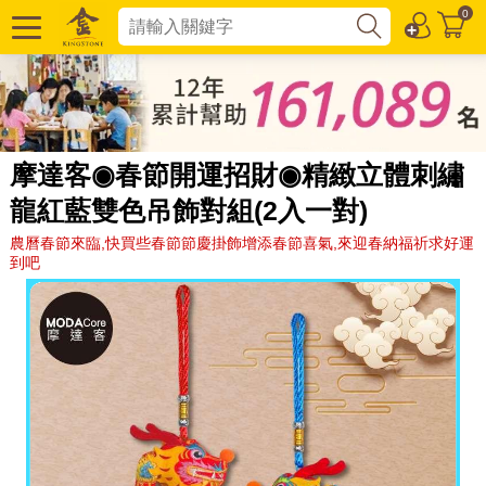
0
摩達客◉春節開運招財◉精緻立體刺繡
龍紅藍雙色吊飾對組(2入一對)
農曆春節來臨,快買些春節節慶掛飾增添春節喜氣,來迎春納福祈求好運
到吧