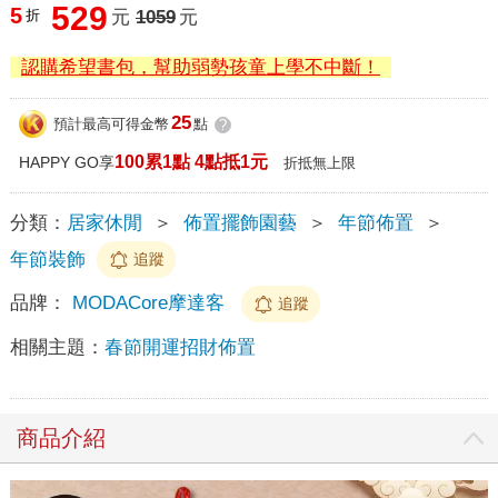
529
5
折
元
1059
元
認購希望書包，幫助弱勢孩童上學不中斷！
25
預計最高可得金幣
點
?
100累1點 4點抵1元
HAPPY GO享
折抵無上限
分類：
居家休閒
＞
佈置擺飾園藝
＞
年節佈置
＞
年節裝飾
追蹤
品牌：
MODACore摩達客
追蹤
相關主題：
春節開運招財佈置
商品介紹