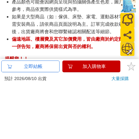
產品顏色可能會因網頁呈現與拍攝關係產生色差，圖片僅供
參考，商品依實際供貨樣式為準。
如果是大型商品（如：傢俱、床墊、家電、運動器材等）及
需安裝商品，請依商品頁面說明為主。訂單完成收款確認
後，出貨廠商將會和您聯繫確認相關配送等細節。
偏遠地區、樓層費及其它加價費用，皆由廠商於約定配送時
一併告知，廠商將保留出貨與否的權利。
提醒您！！
金石堂及銀行均不會請您操作ATM! 如接獲電話要求您前往
立即結帳
加入購物車
ATM提款機，請不要聽從指示，以免受騙上當！
預計 2026/08/10 出貨
大量採購
退換貨須知：
**提醒您，鑑賞期不等於試用期，退回商品須為全新狀態**
依據「消費者保護法」第19條及行政院消費者保護處公告之
「通訊交易解除權合理例外情事適用準則」，以下商品購買
後，除商品本身有瑕疵外，將不提供7天的猶豫期：
易於腐敗、保存期限較短或解約時即將逾期。（如：生
鮮食品）
依消費者要求所為之客製化給付。（客製化商品）