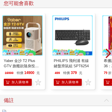
您可能會喜歡
Yaber 金沙 T2 Plus
PHILIPS 飛利浦 有線
希臘
GTV 旗艦款隨身投影
鍵盤滑鼠組 SPT6254
36
機
14900
379
特價
元
特價
元
79
折
16900
499
加入購物車
加入購物車
備註