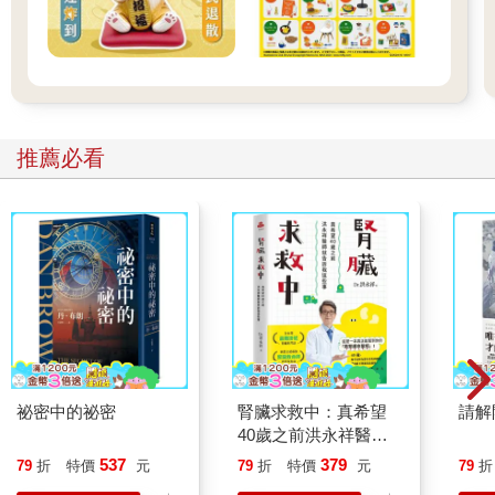
推薦必看
祕密中的祕密
腎臟求救中：真希望
請解
40歲之前洪永祥醫師
就告訴我這些事
537
379
79
折
特價
元
79
折
特價
元
79
折