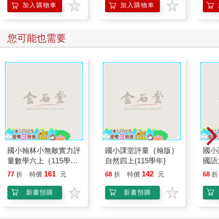
加入購物車
加入購物車
您可能也需要
國小翰林小無敵實力評
國小課堂評量｛翰版｝
國小
量數學六上｛115學
自然四上{115學年}
國語
年｝
161
142
77
折
特價
元
68
折
特價
元
68
折
新書預購
新書預購