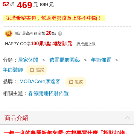
469
52
折
元
899
元
認購希望書包，幫助弱勢孩童上學不中斷！
20
預計最高可得金幣
點
?
100累1點 4點抵1元
HAPPY GO享
折抵無上限
分類：
居家休閒
＞
佈置擺飾園藝
＞
年節佈置
＞
年節裝飾
追蹤
品牌：
MODACore摩達客
追蹤
相關主題：
春節開運招財佈置
商品介紹
一年一度的農曆新年來囉~在想要買什麼「招財好物」