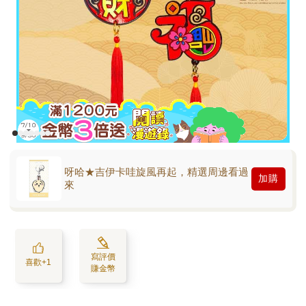
呀哈★吉伊卡哇旋風再起，精選周邊看過
加購
來
寫評價
喜歡+1
賺金幣