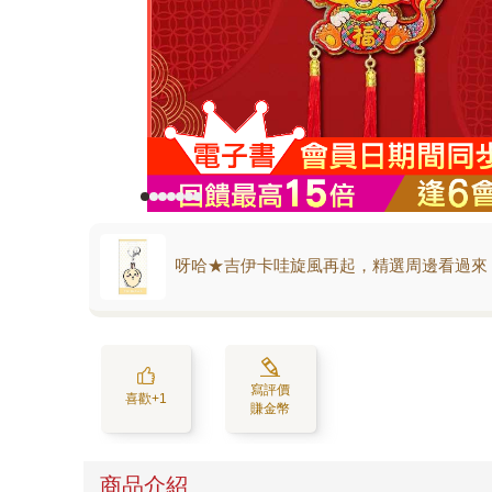
呀哈★吉伊卡哇旋風再起，精選周邊看過來
寫評價
喜歡+1
賺金幣
商品介紹