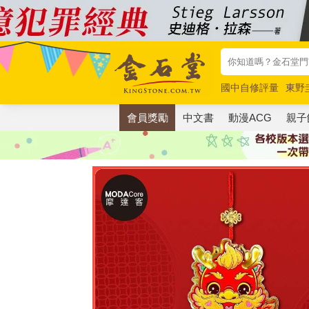
國中自修評量
東野
唯紅花綻放
奧德賽
會員獎勵
中文書
動漫ACG
親子