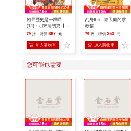
如果歷史是一群喵
乩身II 6：給天庭的求
(14)：明末清初篇【萌
救信
貓漫畫學歷史】
387
253
79
折
特價
元
79
折
特價
元
加入購物車
加入購物車
您可能也需要