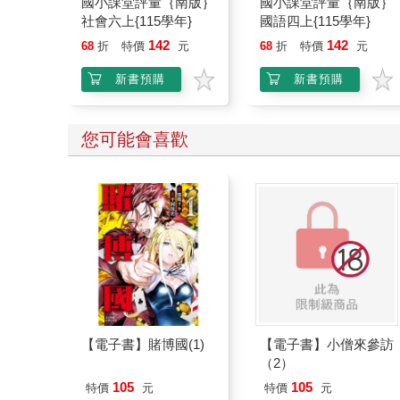
國小課堂評量｛南版｝
國小課堂評量｛南版｝
社會六上{115學年}
國語四上{115學年}
142
142
68
折
特價
元
68
折
特價
元
新書預購
新書預購
您可能會喜歡
【電子書】賭博國(1)
【電子書】小僧來參訪
（2）
105
105
特價
元
特價
元