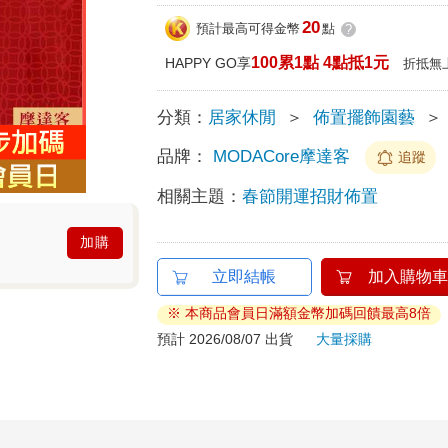
20
預計最高可得金幣
點
?
100累1點 4點抵1元
HAPPY GO享
折抵無
分類：
居家休閒
＞
佈置擺飾園藝
＞
品牌：
MODACore摩達客
追蹤
相關主題：
春節開運招財佈置
加購
立即結帳
加入購物車
※ 本商品會員日滿額金幣加碼回饋最高8倍
預計 2026/08/07 出貨
大量採購