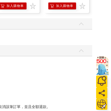
濕潤澤特濃精華乳液
140ml/金瓶(Premium
加入購物車
加入購物車
立
臉部肌膚護理乳霜,素
顏保養乾肌水凝乳)
將取消該筆訂單，並且全額退款。