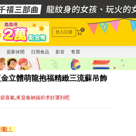
0
登入/註冊
電
居家休閒
日用食品
影音
售票
紅金立體萌龍抱福精緻三流蘇吊飾
節喜氣,來迎春納福祈求好運到吧
中斷！