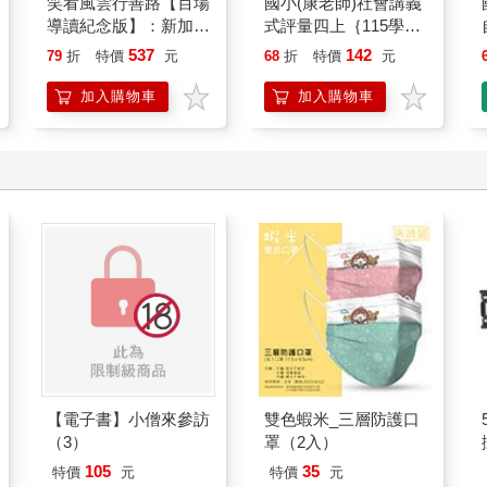
笑看風雲行善路【百場
國小(康老師)社會講義
導讀紀念版】：新加坡
式評量四上｛115學
百貨業傳奇人物洪振群
年｝
537
142
79
折
特價
元
68
折
特價
元
永不放棄的人生拼搏
加入購物車
加入購物車
【電子書】小僧來參訪
雙色蝦米_三層防護口
（3）
罩（2入）
105
35
特價
元
特價
元