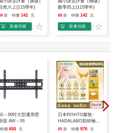
國小課堂評量｛康版｝
國小課堂評量｛翰版｝
隱藏技能
自然六上{115學年}
數學四上{115學年}
03
142
142
68
折
特價
元
68
折
特價
元
85
折
新書預購
新書預購
加
55－90吋大型通用壁
日本ROHTO樂敦-
Strange
掛架 AW－05
HADALABO肌研極潤
Season 
金緻7重玻尿酸高效保
Junior N
650
976
特價
元
65
折
特價
元
9
折
特