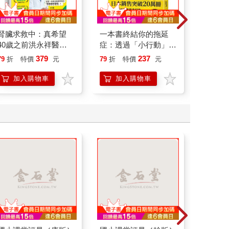
腎臟求救中：真希望
一本書終結你的拖延
一本書
40歲之前洪永祥醫師
症：透過「小行動」打
【漫畫
就告訴我這些事
開大腦的行動開關，懶
行動」
379
237
79
折
特價
元
79
折
特價
元
79
折
人也能變身「行動派」
開關，
的37個科學方法
「行動
加入購物車
加入購物車
加
學方法