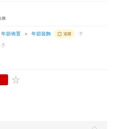
上限
年節佈置
＞
年節裝飾
追蹤
?
?