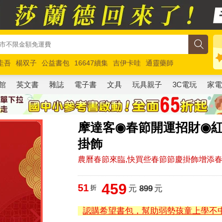
圭吾
楊双子
公益書包
16647續集
吉伊卡哇
通靈藥師
路邊攤新作
馬斯克
玩具總動員5
超慢跑
館
英文書
雜誌
電子書
文具
玩具親子
3C電玩
家
摩達客◉春節開運招財◉
掛飾
農曆春節來臨,快買些春節節慶掛飾增添春
459
51
折
元
899
元
認購希望書包，幫助弱勢孩童上學不