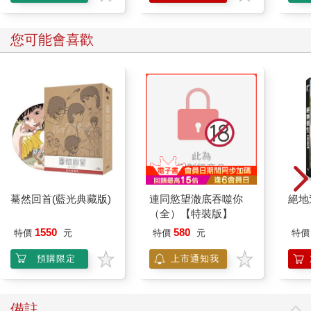
您可能會喜歡
驀然回首(藍光典藏版)
連同慾望澈底吞噬你
絕地
（全）【特裝版】
1550
580
特價
元
特價
元
特價
預購限定
上市通知我
備註