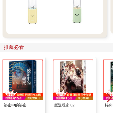
推薦必看
祕密中的祕密
叛逆玩家 02
特殊傳