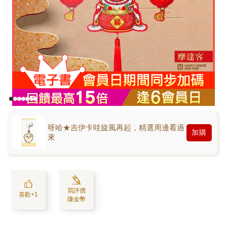
呀哈★吉伊卡哇旋風再起，精選周邊看過
加購
來
寫評價
喜歡+1
賺金幣