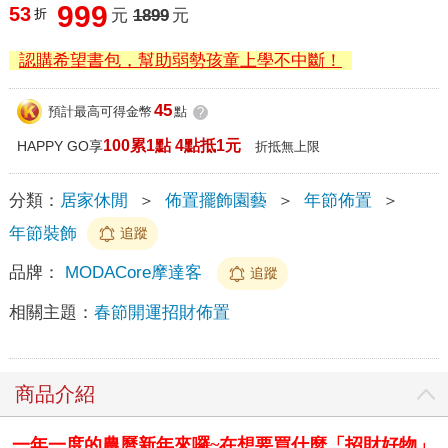
999
53
折
元
1899
元
認購希望書包，幫助弱勢孩童上學不中斷！
45
預計最高可得金幣
點
?
100累1點 4點抵1元
HAPPY GO享
折抵無上限
分類：
居家休閒
＞
佈置擺飾園藝
＞
年節佈置
＞
年節裝飾
追蹤
品牌：
MODACore摩達客
追蹤
相關主題：
春節開運招財佈置
商品介紹
一年一度的農曆新年來囉~在想要買什麼「招財好物」