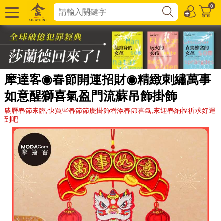
0
摩達客◉春節開運招財◉精緻刺繡萬事
如意醒獅喜氣盈門流蘇吊飾掛飾
農曆春節來臨,快買些春節節慶掛飾增添春節喜氣,來迎春納福祈求好運
到吧