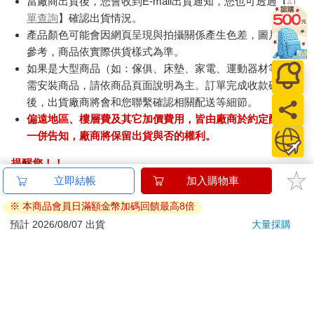
當廠商出貨後，您會收到E-mail出貨通知，您也可透過【
訂
單查詢
】確認出貨情況。
產品顏色可能會因網頁呈現與拍攝關係產生色差，圖片僅供
參考，商品依實際供貨樣式為準。
如果是大型商品（如：傢俱、床墊、家電、運動器材等）及
需安裝商品，請依商品頁面說明為主。訂單完成收款確認
後，出貨廠商將會和您聯繫確認相關配送等細節。
偏遠地區、樓層費及其它加價費用，皆由廠商於約定配送時
一併告知，廠商將保留出貨與否的權利。
提醒您！！
金石堂及銀行均不會請您操作ATM! 如接獲電話要求您前往
立即結帳
加入購物車
ATM提款機，請不要聽從指示，以免受騙上當！
※ 本商品會員日滿額金幣加碼回饋最高8倍
退換貨須知：
預計 2026/08/07 出貨
大量採購
**提醒您，鑑賞期不等於試用期，退回商品須為全新狀態**
依據「消費者保護法」第19條及行政院消費者保護處公告之
「通訊交易解除權合理例外情事適用準則」，以下商品購買
後，除商品本身有瑕疵外，將不提供7天的猶豫期：
易於腐敗、保存期限較短或解約時即將逾期。（如：生