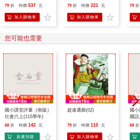
537
221
79
折
特價
元
79
折
特價
元
79
折
加入購物車
加入購物車
您可能也需要
國小課堂評量｛南版｝
超速通膨(02)
國小
社會六上{115學年}
國語
142
110
68
折
特價
元
79
折
特價
元
68
折
新書預購
加入購物車