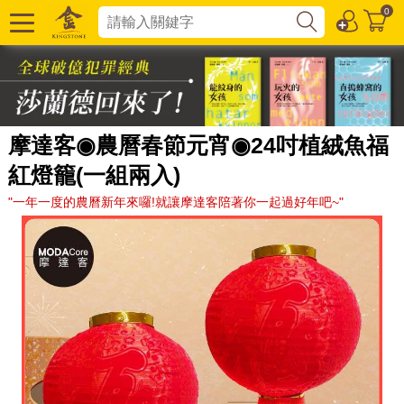
0
摩達客◉農曆春節元宵◉24吋植絨魚福
紅燈籠(一組兩入)
"一年一度的農曆新年來囉!就讓摩達客陪著你一起過好年吧~"