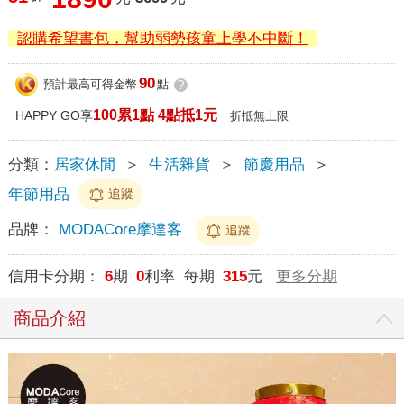
認購希望書包，幫助弱勢孩童上學不中斷！
90
預計最高可得金幣
點
?
100累1點 4點抵1元
HAPPY GO享
折抵無上限
分類：
居家休閒
＞
生活雜貨
＞
節慶用品
＞
年節用品
追蹤
品牌：
MODACore摩達客
追蹤
信用卡分期：
6
期
0
利率 每期
315
元
更多分期
商品介紹