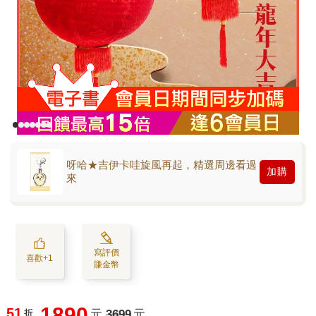
呀哈★吉伊卡哇旋風再起，精選周邊看過
加購
來
寫評價
喜歡+1
賺金幣
1890
51
折
元
3699
元