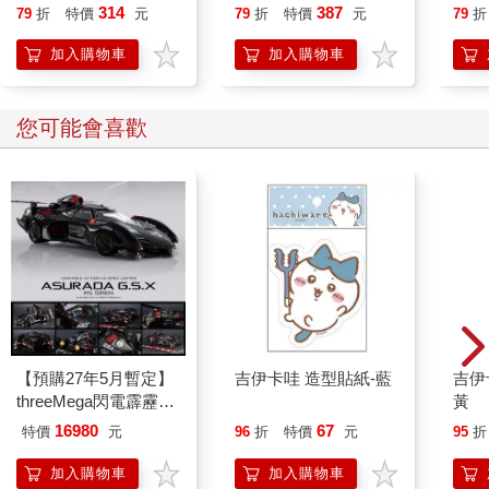
貓漫畫學歷史】
314
387
79
折
特價
元
79
折
特價
元
79
折
加入購物車
加入購物車
您可能會喜歡
【預購27年5月暫定】
吉伊卡哇 造型貼紙-藍
吉伊
threeMega閃電霹靂車
黃
VA Hi-SPEC UNITED
16980
67
特價
元
96
折
特價
元
95
折
阿斯拉 G.S.X RS
SIREN 黑色限定
加入購物車
加入購物車