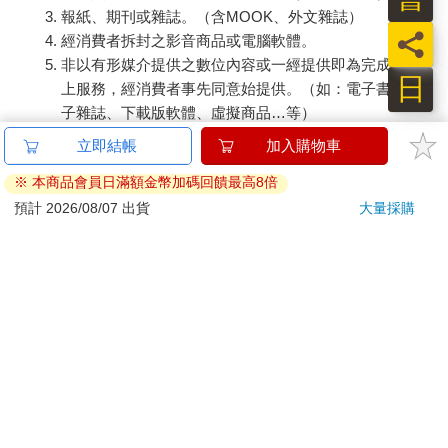
報紙、期刊或雜誌。（含MOOK、外文雜誌）
員
經消費者拆封之影音商品或電腦軟體。
非以有形媒介提供之數位內容或一經提供即為完成之線
日
上服務，經消費者事先同意始提供。（如：電子書、電
子雜誌、下載版軟體、虛擬商品…等）
已拆封之個人衛生用品。（如：內衣褲、刮鬍刀、除毛
立即結帳
加入購物車
刀…等）
※ 本商品會員日滿額金幣加碼回饋最高8倍
若非上列種類商品，均享有到貨7天的猶豫期（含例假
日）。
預計 2026/08/07 出貨
大量採購
辦理退換貨時，商品（組合商品恕無法接受單獨退貨）必須
是您收到商品時的原始狀態（包含商品本體、配件、贈品、
保證書、所有附隨資料文件及原廠內外包裝…等），請勿直
接使用原廠包裝寄送，或於原廠包裝上黏貼紙張或書寫文
字。
退回商品若無法回復原狀，將請您負擔回復原狀所需費用，
嚴重時將影響您的退貨權益。