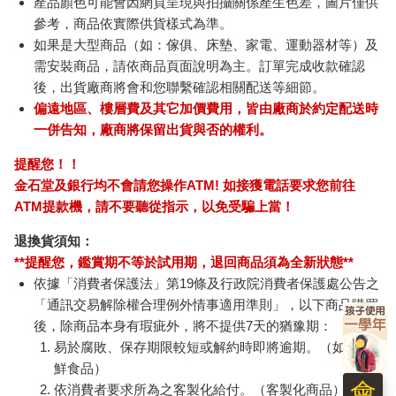
產品顏色可能會因網頁呈現與拍攝關係產生色差，圖片僅供
參考，商品依實際供貨樣式為準。
如果是大型商品（如：傢俱、床墊、家電、運動器材等）及
需安裝商品，請依商品頁面說明為主。訂單完成收款確認
後，出貨廠商將會和您聯繫確認相關配送等細節。
偏遠地區、樓層費及其它加價費用，皆由廠商於約定配送時
一併告知，廠商將保留出貨與否的權利。
提醒您！！
金石堂及銀行均不會請您操作ATM! 如接獲電話要求您前往
ATM提款機，請不要聽從指示，以免受騙上當！
退換貨須知：
**提醒您，鑑賞期不等於試用期，退回商品須為全新狀態**
依據「消費者保護法」第19條及行政院消費者保護處公告之
「通訊交易解除權合理例外情事適用準則」，以下商品購買
後，除商品本身有瑕疵外，將不提供7天的猶豫期：
易於腐敗、保存期限較短或解約時即將逾期。（如：生
鮮食品）
會
依消費者要求所為之客製化給付。（客製化商品）