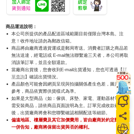
商品運送說明：
本公司所提供的產品配送區域範圍目前僅限台灣本島。注
意！收件地址請勿為郵政信箱。
商品將由廠商透過貨運或是郵局寄送。消費者訂購之商品若
無法送達，經電話或 E-mail無法聯繫逾三天者，本公司將取
消該筆訂單，並且全額退款。
當廠商出貨後，您會收到E-mail出貨通知，您也可透過【
訂
單查詢
】確認出貨情況。
產品顏色可能會因網頁呈現與拍攝關係產生色差，圖片僅供
參考，商品依實際供貨樣式為準。
如果是大型商品（如：傢俱、床墊、家電、運動器材等）及
需安裝商品，請依商品頁面說明為主。訂單完成收款確認
後，出貨廠商將會和您聯繫確認相關配送等細節。
偏遠地區、樓層費及其它加價費用，皆由廠商於約定配送時
一併告知，廠商將保留出貨與否的權利。