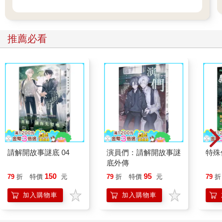
推薦必看
請解開故事謎底 04
演員們：請解開故事謎
特殊傳
底外傳
150
95
79
折
特價
元
79
折
特價
元
79
折
加入購物車
加入購物車