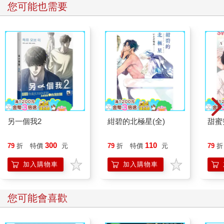
您可能也需要
另一個我2
紺碧的北極星(全)
甜蜜
300
110
79
折
特價
元
79
折
特價
元
79
折
加入購物車
加入購物車
您可能會喜歡