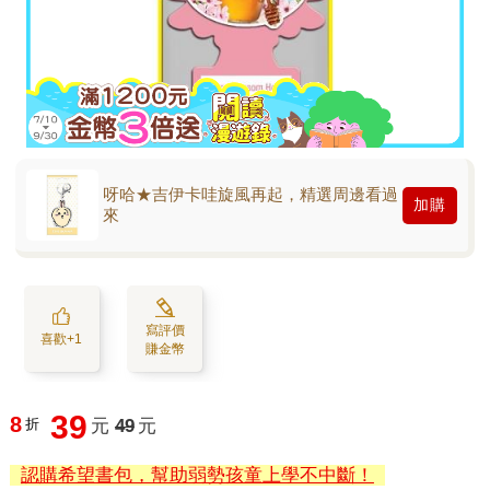
呀哈★吉伊卡哇旋風再起，精選周邊看過
加購
來
寫評價
喜歡+1
賺金幣
39
8
折
元
49
元
認購希望書包，幫助弱勢孩童上學不中斷！