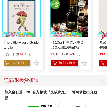
The Little Frog's Guide
【13章】專業冰滴菓
典藏
to Life
臻3入組(160ml/瓶)
405
410
525
9
折
特價
元
84
折
特價
元
240
立即代訂
加入購物車
訂購/退換貨須知
加入金石堂 LINE 官方帳號『完成綁定』，隨時掌握出貨動
態：