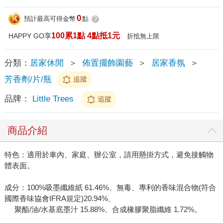
0
預計最高可得金幣
點
?
100累1點 4點抵1元
HAPPY GO享
折抵無上限
分類：
居家休閒
＞
佈置擺飾園藝
＞
居家香氛
＞
芳香劑/片/瓶
追蹤
品牌：
Little Trees
追蹤
商品介紹
特色：適用於車內、家庭、辦公室，請用懸掛方式，避免接觸物
體表面。
成分：100%吸墨纖維紙 61.46%、無毒、專利的香味混合物(符合
國際香味協會IFRA規定)20.94%、
聚酯/油/水基底墨汁 15.88%、合成橡膠聚脂纖維 1.72%。