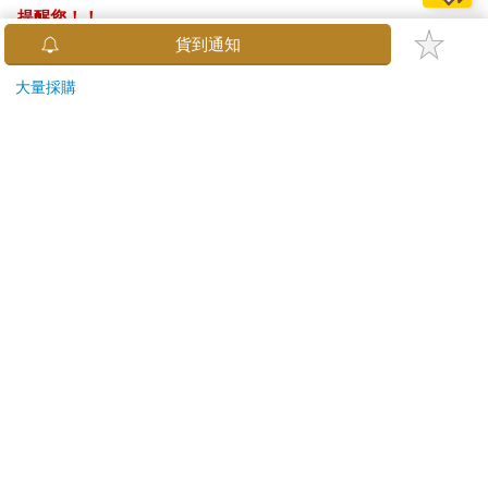
提醒您！！
金石堂及銀行均不會請您操作ATM! 如接獲電話要求您前往
貨到通知
ATM提款機，請不要聽從指示，以免受騙上當！
大量採購
退換貨須知：
**提醒您，鑑賞期不等於試用期，退回商品須為全新狀態**
依據「消費者保護法」第19條及行政院消費者保護處公告之
「通訊交易解除權合理例外情事適用準則」，以下商品購買
後，除商品本身有瑕疵外，將不提供7天的猶豫期：
易於腐敗、保存期限較短或解約時即將逾期。（如：生
鮮食品）
依消費者要求所為之客製化給付。（客製化商品）
報紙、期刊或雜誌。（含MOOK、外文雜誌）
經消費者拆封之影音商品或電腦軟體。
非以有形媒介提供之數位內容或一經提供即為完成之線
上服務，經消費者事先同意始提供。（如：電子書、電
子雜誌、下載版軟體、虛擬商品…等）
已拆封之個人衛生用品。（如：內衣褲、刮鬍刀、除毛
刀…等）