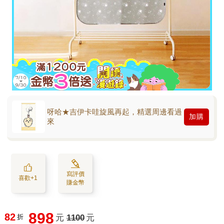
呀哈★吉伊卡哇旋風再起，精選周邊看過
加購
來
寫評價
喜歡+1
賺金幣
898
82
折
元
1100
元