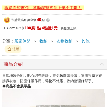
認購希望書包，幫助弱勢孩童上學不中斷！
40
預計最高可得金幣
點
?
100累1點 4點抵1元
HAPPY GO享
折抵無上限
分類：
居家休閒
＞
收納
＞
衣物收納
＞
其他
追蹤
商品介紹
日常增添色彩，貼心綁帶設計，避免防塵套滑落，透明視窗方便
辨識衣物，防塵保護作用，雜物不外露，收納整理好幫手。
◆商品不含展示品