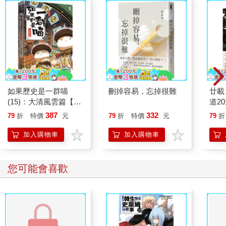
如果歷史是一群喵
刪掉容易，忘掉很難
廿載
(15)：大清風雲篇【萌
道2
貓漫畫學歷史】
387
332
79
折
特價
元
79
折
特價
元
79
折
加入購物車
加入購物車
您可能會喜歡