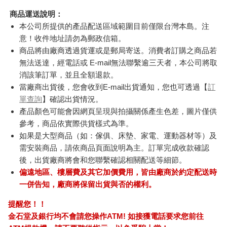
商品運送說明：
本公司所提供的產品配送區域範圍目前僅限台灣本島。注
意！收件地址請勿為郵政信箱。
商品將由廠商透過貨運或是郵局寄送。消費者訂購之商品若
無法送達，經電話或 E-mail無法聯繫逾三天者，本公司將取
消該筆訂單，並且全額退款。
當廠商出貨後，您會收到E-mail出貨通知，您也可透過【
訂
單查詢
】確認出貨情況。
產品顏色可能會因網頁呈現與拍攝關係產生色差，圖片僅供
參考，商品依實際供貨樣式為準。
如果是大型商品（如：傢俱、床墊、家電、運動器材等）及
需安裝商品，請依商品頁面說明為主。訂單完成收款確認
後，出貨廠商將會和您聯繫確認相關配送等細節。
偏遠地區、樓層費及其它加價費用，皆由廠商於約定配送時
一併告知，廠商將保留出貨與否的權利。
提醒您！！
金石堂及銀行均不會請您操作ATM! 如接獲電話要求您前往