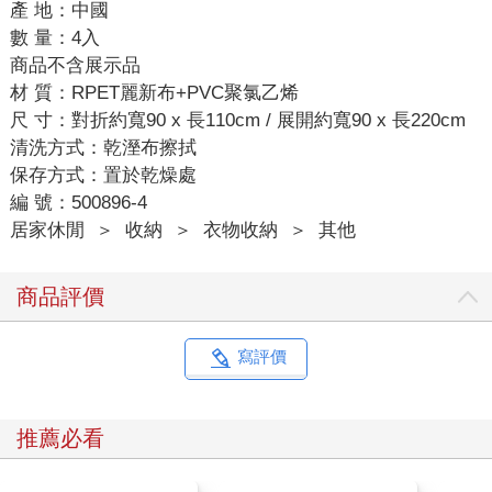
產 地：中國
數 量：4入
商品不含展示品
材 質：RPET麗新布+PVC聚氯乙烯
尺 寸：對折約寬90 x 長110cm / 展開約寬90 x 長220cm
清洗方式：乾溼布擦拭
保存方式：置於乾燥處
編 號：500896-4
居家休閒
＞
收納
＞
衣物收納
＞
其他
商品評價
寫評價
推薦必看