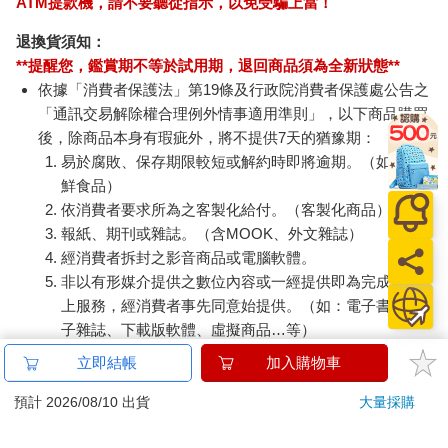
ATM提款機，請不要聽從指示，以免受騙上當！
退換貨須知：
**提醒您，鑑賞期不等於試用期，退回商品須為全新狀態**
依據「消費者保護法」第19條及行政院消費者保護處公告之
「通訊交易解除權合理例外情事適用準則」，以下商品購買
後，除商品本身有瑕疵外，將不提供7天的猶豫期：
易於腐敗、保存期限較短或解約時即將逾期。（如：生
鮮食品）
依消費者要求所為之客製化給付。（客製化商品）
報紙、期刊或雜誌。（含MOOK、外文雜誌）
經消費者拆封之影音商品或電腦軟體。
非以有形媒介提供之數位內容或一經提供即為完成之線
上服務，經消費者事先同意始提供。（如：電子書、電
子雜誌、下載版軟體、虛擬商品…等）
已拆封之個人衛生用品。（如：內衣褲、刮鬍刀、除毛
立即結帳
加入購物車
刀…等）
若非上列種類商品，均享有到貨7天的猶豫期（含例假
預計 2026/08/10 出貨
大量採購
日）。