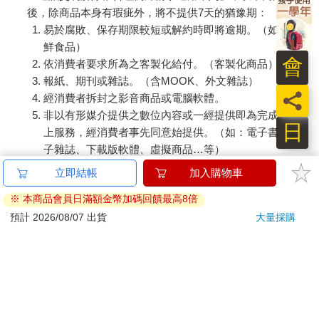
後，除商品本身有瑕疵外，將不提供7天的猶豫期：
易於腐敗、保存期限較短或解約時即將逾期。（如：生
鮮食品）
會
依消費者要求所為之客製化給付。（客製化商品）
報紙、期刊或雜誌。（含MOOK、外文雜誌）
員
經消費者拆封之影音商品或電腦軟體。
非以有形媒介提供之數位內容或一經提供即為完成之線
日
上服務，經消費者事先同意始提供。（如：電子書、電
子雜誌、下載版軟體、虛擬商品…等）
已拆封之個人衛生用品。（如：內衣褲、刮鬍刀、除毛
立即結帳
加入購物車
刀…等）
※ 本商品會員日滿額金幣加碼回饋最高8倍
若非上列種類商品，均享有到貨7天的猶豫期（含例假
日）。
預計 2026/08/07 出貨
大量採購
辦理退換貨時，商品（組合商品恕無法接受單獨退貨）必須
是您收到商品時的原始狀態（包含商品本體、配件、贈品、
保證書、所有附隨資料文件及原廠內外包裝…等），請勿直
接使用原廠包裝寄送，或於原廠包裝上黏貼紙張或書寫文
字。