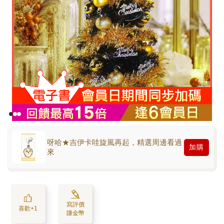
呀哈★吉伊卡哇旋風再起，精選周邊看過
加購
來
寫評價
喜歡+1
賺金幣