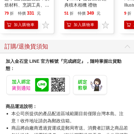
焙材料、烹調工具、可
典積木相機 禮物
Illus
愛配色【閃亮女孩6】
Poke
331
349
79
折
特價
元
51
折
特價
元
9
折
(Pokemo
Pres
加入購物車
加入購物車
訂購/退換貨須知
加入金石堂 LINE 官方帳號『完成綁定』，隨時掌握出貨動
態：
商品運送說明：
本公司所提供的產品配送區域範圍目前僅限台灣本島。注
意！收件地址請勿為郵政信箱。
商品將由廠商透過貨運或是郵局寄送。消費者訂購之商品若