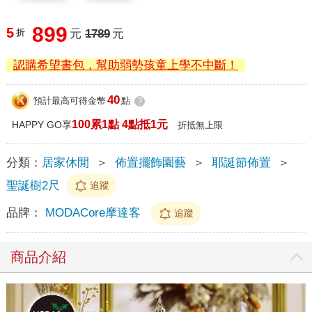
899
5
折
元
1789
元
認購希望書包，幫助弱勢孩童上學不中斷！
40
預計最高可得金幣
點
?
100累1點 4點抵1元
HAPPY GO享
折抵無上限
分類：
居家休閒
＞
佈置擺飾園藝
＞
耶誕節佈置
＞
聖誕樹2尺
追蹤
品牌：
MODACore摩達客
追蹤
商品介紹