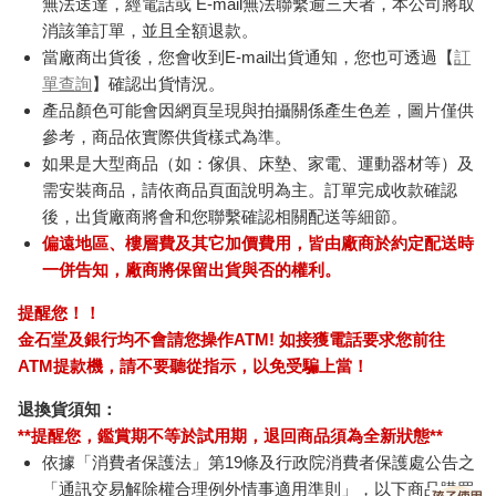
無法送達，經電話或 E-mail無法聯繫逾三天者，本公司將取
消該筆訂單，並且全額退款。
當廠商出貨後，您會收到E-mail出貨通知，您也可透過【
訂
單查詢
】確認出貨情況。
產品顏色可能會因網頁呈現與拍攝關係產生色差，圖片僅供
參考，商品依實際供貨樣式為準。
如果是大型商品（如：傢俱、床墊、家電、運動器材等）及
需安裝商品，請依商品頁面說明為主。訂單完成收款確認
後，出貨廠商將會和您聯繫確認相關配送等細節。
偏遠地區、樓層費及其它加價費用，皆由廠商於約定配送時
一併告知，廠商將保留出貨與否的權利。
提醒您！！
金石堂及銀行均不會請您操作ATM! 如接獲電話要求您前往
ATM提款機，請不要聽從指示，以免受騙上當！
退換貨須知：
**提醒您，鑑賞期不等於試用期，退回商品須為全新狀態**
依據「消費者保護法」第19條及行政院消費者保護處公告之
「通訊交易解除權合理例外情事適用準則」，以下商品購買