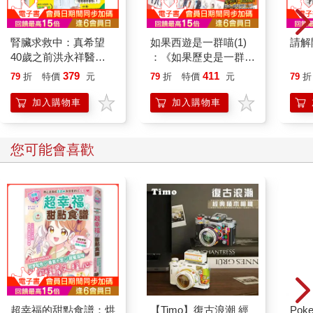
腎臟求救中：真希望
如果西遊是一群喵(1)
請解
40歲之前洪永祥醫師
：《如果歷史是一群
就告訴我這些事
喵》作者最新力作，附
379
411
79
折
特價
元
79
折
特價
元
79
折
【首卷特典】拉頁
加入購物車
加入購物車
您可能會喜歡
超幸福的甜點食譜：烘
【Timo】復古浪潮 經
Poke