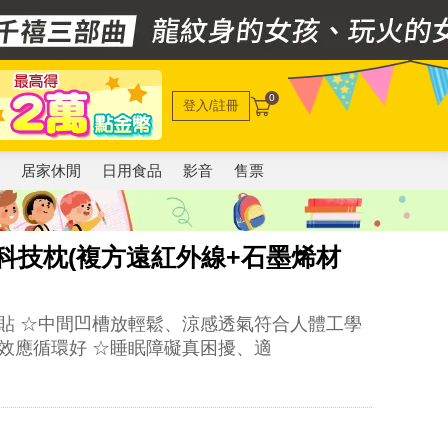
0
登入/註冊
電
居家休閒
日用食品
影音
售票
科技枕(複方遠紅外線+石墨烯材
貼 ☆中間凹槽放輕鬆、涼感透氣符合人體工學
效應循環好 ☆睡眠障礙真困擾、適