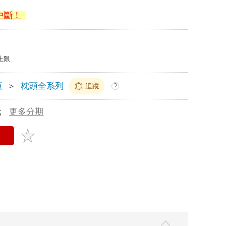
中斷！
上限
頭
＞
枕頭全系列
追蹤
?
元
更多分期