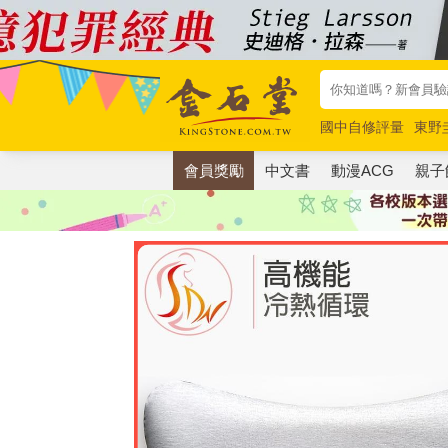
國中自修評量
東野
唯紅花綻放
奧德賽
會員獎勵
中文書
動漫ACG
親子