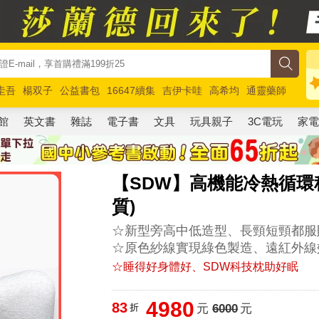
圭吾
楊双子
公益書包
16647續集
吉伊卡哇
高希均
通靈藥師
路邊攤新作
馬斯克
玩具總動員5
超慢跑
館
英文書
雜誌
電子書
文具
玩具親子
3C電玩
家
【SDW】高機能冷熱循環
質)
☆新型旁高中低造型、長頸短頸都服
☆原色紗線實現綠色製造、遠紅外線
☆睡得好身體好、SDW科技枕助好眠
4980
83
折
元
6000
元