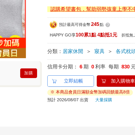
認購希望書包，幫助弱勢孩童上學不
245
預計最高可得金幣
點
?
100累1點 4點抵1元
HAPPY GO享
折抵無
分類：
居家休閒
＞
寢具
＞
各式枕
信用卡分期：
6
期
0
利率 每期
830
加購
立即結帳
加入購物車
※ 本商品會員日滿額金幣加碼回饋最高8倍
預計 2026/08/07 出貨
大量採購