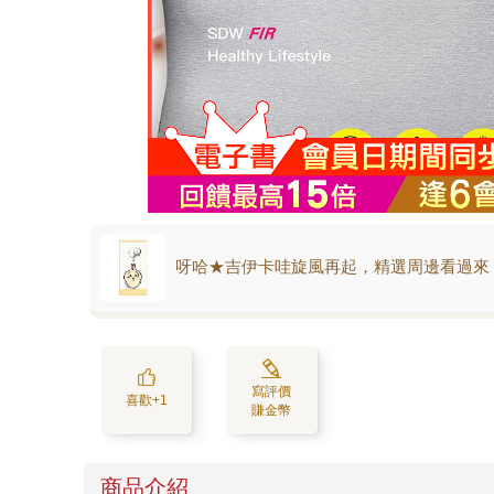
呀哈★吉伊卡哇旋風再起，精選周邊看過來
寫評價
喜歡+1
賺金幣
商品介紹