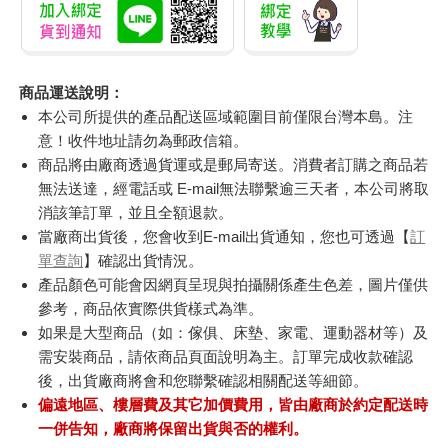
商品運送說明：
本公司所提供的產品配送區域範圍目前僅限台灣本島。注
意！收件地址請勿為郵政信箱。
商品將由廠商透過貨運或是郵局寄送。消費者訂購之商品若
無法送達，經電話或 E-mail無法聯繫逾三天者，本公司將取
消該筆訂單，並且全額退款。
當廠商出貨後，您會收到E-mail出貨通知，您也可透過【
訂
單查詢
】確認出貨情況。
產品顏色可能會因網頁呈現與拍攝關係產生色差，圖片僅供
參考，商品依實際供貨樣式為準。
如果是大型商品（如：傢俱、床墊、家電、運動器材等）及
需安裝商品，請依商品頁面說明為主。訂單完成收款確認
後，出貨廠商將會和您聯繫確認相關配送等細節。
偏遠地區、樓層費及其它加價費用，皆由廠商於約定配送時
一併告知，廠商將保留出貨與否的權利。