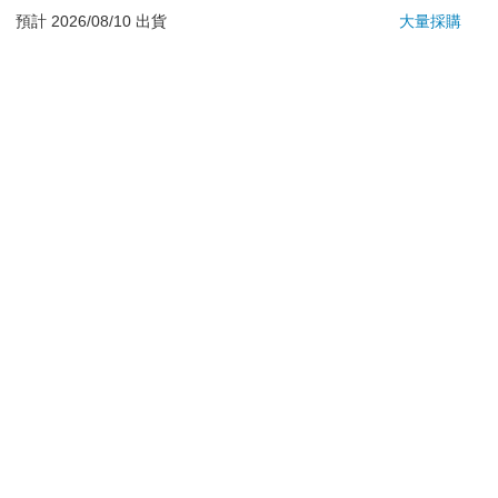
若非上列種類商品，均享有到貨7天的猶豫期（含例假
預計 2026/08/10 出貨
大量採購
日）。
辦理退換貨時，商品（組合商品恕無法接受單獨退貨）必須
是您收到商品時的原始狀態（包含商品本體、配件、贈品、
保證書、所有附隨資料文件及原廠內外包裝…等），請勿直
接使用原廠包裝寄送，或於原廠包裝上黏貼紙張或書寫文
字。
退回商品若無法回復原狀，將請您負擔回復原狀所需費用，
嚴重時將影響您的退貨權益。