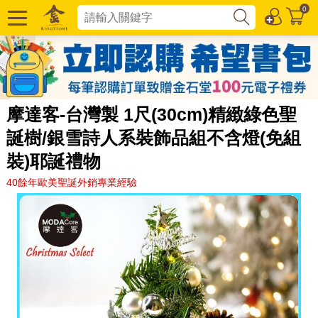
0
摩達客-台灣製 1尺(30cm)精緻綠色聖
誕樹/銀雪詩人系裝飾品組不含燈(免組
裝)耶誕禮物
40餘年歐美聖誕外銷專業經驗