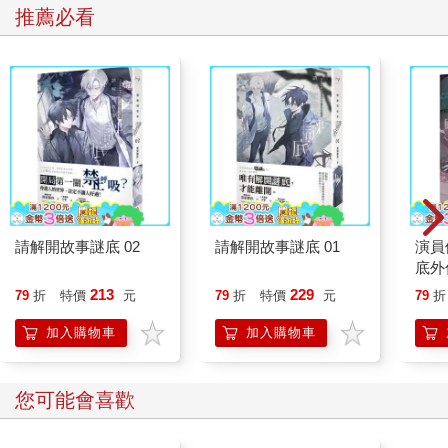
推薦必看
請解開故事謎底 02
請解開故事謎底 01
演員
底外
213
229
79
折
特價
元
79
折
特價
元
79
折
加入購物車
加入購物車
您可能會喜歡