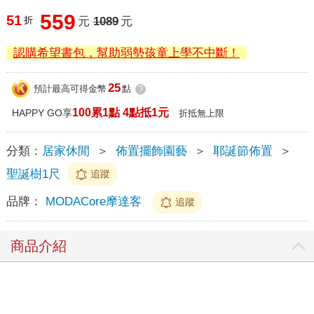
559
51
折
元
1089
元
認購希望書包，幫助弱勢孩童上學不中斷！
25
預計最高可得金幣
點
?
100累1點 4點抵1元
HAPPY GO享
折抵無上限
分類：
居家休閒
＞
佈置擺飾園藝
＞
耶誕節佈置
＞
聖誕樹1尺
追蹤
品牌：
MODACore摩達客
追蹤
商品介紹