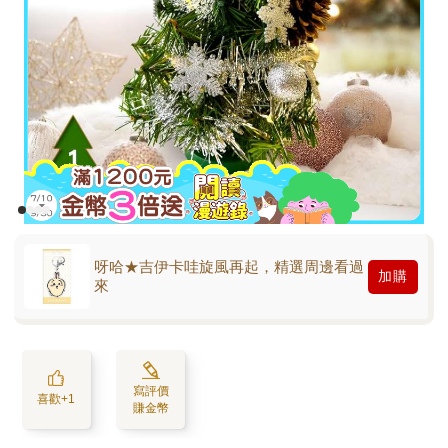
呀哈★吉伊卡哇旋風再起，精選周邊看過
加購
來
寫評價
喜歡+1
賺金幣