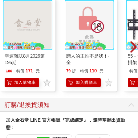
幸運雜誌8月2026第
戀人的主推不是我！-
55
195期
全
掛架 
171
110
特價
元
79
折
特價
元
特價
180
加入購物車
加入購物車
訂購/退換貨須知
加入金石堂 LINE 官方帳號『完成綁定』，隨時掌握出貨動
態：