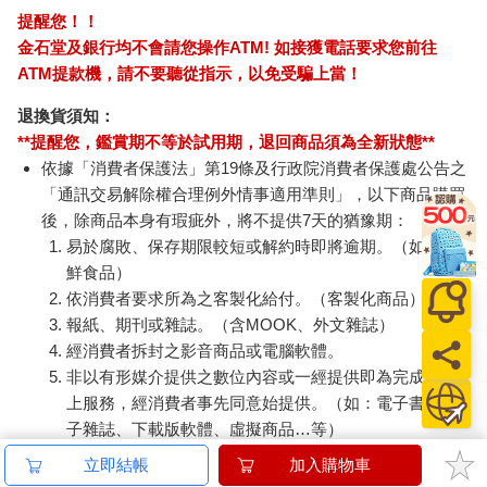
提醒您！！
金石堂及銀行均不會請您操作ATM! 如接獲電話要求您前往
ATM提款機，請不要聽從指示，以免受騙上當！
退換貨須知：
**提醒您，鑑賞期不等於試用期，退回商品須為全新狀態**
依據「消費者保護法」第19條及行政院消費者保護處公告之
「通訊交易解除權合理例外情事適用準則」，以下商品購買
後，除商品本身有瑕疵外，將不提供7天的猶豫期：
易於腐敗、保存期限較短或解約時即將逾期。（如：生
鮮食品）
依消費者要求所為之客製化給付。（客製化商品）
報紙、期刊或雜誌。（含MOOK、外文雜誌）
經消費者拆封之影音商品或電腦軟體。
非以有形媒介提供之數位內容或一經提供即為完成之線
上服務，經消費者事先同意始提供。（如：電子書、電
子雜誌、下載版軟體、虛擬商品…等）
已拆封之個人衛生用品。（如：內衣褲、刮鬍刀、除毛
立即結帳
加入購物車
刀…等）