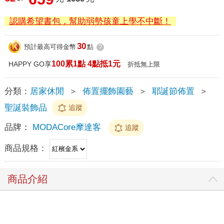
認購希望書包，幫助弱勢孩童上學不中斷！
30
預計最高可得金幣
點
?
100累1點 4點抵1元
HAPPY GO享
折抵無上限
分類：
居家休閒
＞
佈置擺飾園藝
＞
耶誕節佈置
＞
聖誕裝飾品
追蹤
品牌：
MODACore摩達客
追蹤
商品規格：
商品介紹