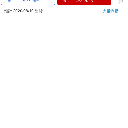
刀…等）
若非上列種類商品，均享有到貨7天的猶豫期（含例假
預計 2026/08/10 出貨
大量採購
日）。
辦理退換貨時，商品（組合商品恕無法接受單獨退貨）必須
是您收到商品時的原始狀態（包含商品本體、配件、贈品、
保證書、所有附隨資料文件及原廠內外包裝…等），請勿直
接使用原廠包裝寄送，或於原廠包裝上黏貼紙張或書寫文
字。
退回商品若無法回復原狀，將請您負擔回復原狀所需費用，
嚴重時將影響您的退貨權益。