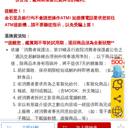
提醒您！！
金石堂及銀行均不會請您操作ATM! 如接獲電話要求您前往
ATM提款機，請不要聽從指示，以免受騙上當！
退換貨須知：
**提醒您，鑑賞期不等於試用期，退回商品須為全新狀態**
依據「消費者保護法」第19條及行政院消費者保護處公告之
「通訊交易解除權合理例外情事適用準則」，以下商品購買
後，除商品本身有瑕疵外，將不提供7天的猶豫期：
易於腐敗、保存期限較短或解約時即將逾期。（如：生
鮮食品）
依消費者要求所為之客製化給付。（客製化商品）
報紙、期刊或雜誌。（含MOOK、外文雜誌）
經消費者拆封之影音商品或電腦軟體。
非以有形媒介提供之數位內容或一經提供即為完成之線
上服務，經消費者事先同意始提供。（如：電子書、電
子雜誌、下載版軟體、虛擬商品…等）
已拆封之個人衛生用品。（如：內衣褲、刮鬍刀、除毛
立即結帳
加入購物車