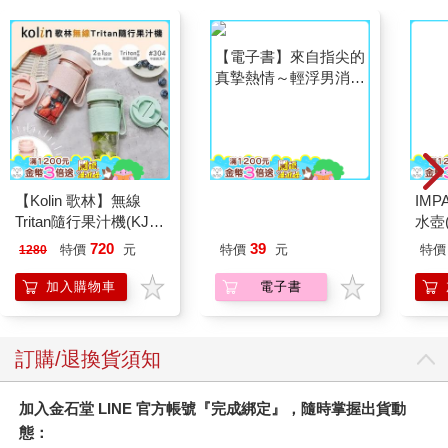
【Kolin 歌林】無線
【電子書】來自指尖的
IM
Tritan隨行果汁機(KJE-
真摯熱情～輕浮男消防
水壺(
MN502)
員帶著熱烈眼神擁抱我
IM0
720
39
特價
元
特價
元
特價
1280
～(第19話)
加入購物車
電子書
訂購/退換貨須知
加入金石堂 LINE 官方帳號『完成綁定』，隨時掌握出貨動
態：