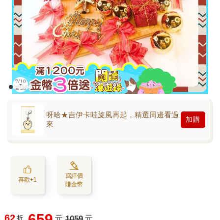
呀哈★吉伊卡哇旋風再起，精選周邊看過
加購
來
寫評價
喜歡+1
賺金幣
659
62
折
元
1059
元