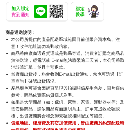
商品運送說明：
本公司所提供的產品配送區域範圍目前僅限台灣本島。注
意！收件地址請勿為郵政信箱。
商品將由廠商透過貨運或是郵局寄送。消費者訂購之商品若
無法送達，經電話或 E-mail無法聯繫逾三天者，本公司將取
消該筆訂單，並且全額退款。
當廠商出貨後，您會收到E-mail出貨通知，您也可透過【
訂
單查詢
】確認出貨情況。
產品顏色可能會因網頁呈現與拍攝關係產生色差，圖片僅供
參考，商品依實際供貨樣式為準。
如果是大型商品（如：傢俱、床墊、家電、運動器材等）及
需安裝商品，請依商品頁面說明為主。訂單完成收款確認
後，出貨廠商將會和您聯繫確認相關配送等細節。
偏遠地區、樓層費及其它加價費用，皆由廠商於約定配送時
一併告知，廠商將保留出貨與否的權利。