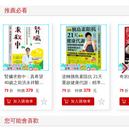
推薦必看
腎臟求救中：真希望
逆轉胰島素阻抗 21天
奇岩
40歲之前洪永祥醫師
重啟健康代謝：精準控
就告訴我這些事
糖、有效減重、降低發
379
379
79
折
特價
元
79
折
特價
元
79
折
炎，找回年輕活力與修
復力！
加入購物車
加入購物車
您可能會喜歡