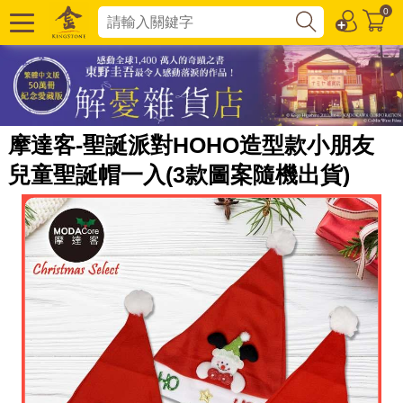
0
摩達客-聖誕派對HOHO造型款小朋友
兒童聖誕帽一入(3款圖案隨機出貨)