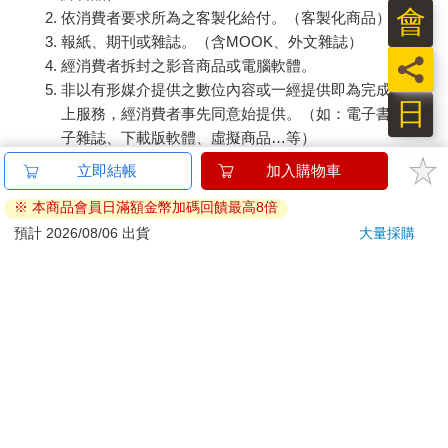
依消費者要求所為之客製化給付。（客製化商品）
報紙、期刊或雜誌。（含MOOK、外文雜誌）
員
經消費者拆封之影音商品或電腦軟體。
非以有形媒介提供之數位內容或一經提供即為完成之線
日
上服務，經消費者事先同意始提供。（如：電子書、電
子雜誌、下載版軟體、虛擬商品…等）
已拆封之個人衛生用品。（如：內衣褲、刮鬍刀、除毛
立即結帳
加入購物車
刀…等）
※ 本商品會員日滿額金幣加碼回饋最高8倍
若非上列種類商品，均享有到貨7天的猶豫期（含例假
日）。
預計 2026/08/06 出貨
大量採購
辦理退換貨時，商品（組合商品恕無法接受單獨退貨）必須
是您收到商品時的原始狀態（包含商品本體、配件、贈品、
保證書、所有附隨資料文件及原廠內外包裝…等），請勿直
接使用原廠包裝寄送，或於原廠包裝上黏貼紙張或書寫文
字。
退回商品若無法回復原狀，將請您負擔回復原狀所需費用，
嚴重時將影響您的退貨權益。