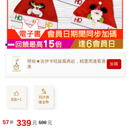
呀哈★吉伊卡哇旋風再起，精選周邊看過
加購
來
寫評價
喜歡+1
賺金幣
339
57
折
元
599
元