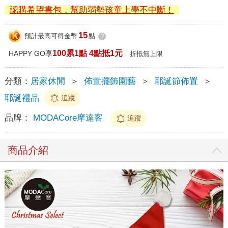
認購希望書包，幫助弱勢孩童上學不中斷！
15
預計最高可得金幣
點
?
100累1點 4點抵1元
HAPPY GO享
折抵無上限
分類：
居家休閒
＞
佈置擺飾園藝
＞
耶誕節佈置
＞
耶誕禮品
追蹤
品牌：
MODACore摩達客
追蹤
商品介紹