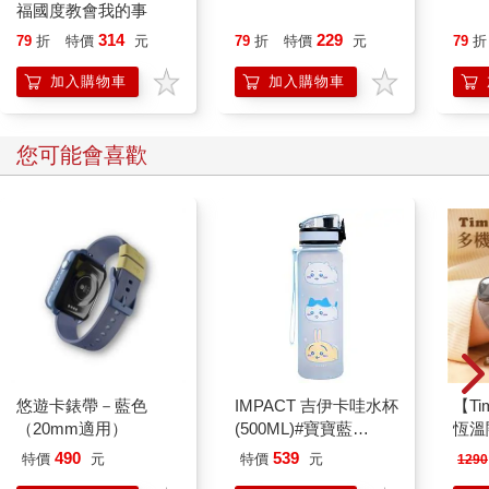
福國度教會我的事
314
229
79
折
特價
元
79
折
特價
元
79
折
加入購物車
加入購物車
您可能會喜歡
悠遊卡錶帶－藍色
IMPACT 吉伊卡哇水杯
【T
（20mm適用）
(500ML)#寶寶藍
恆溫
IMCHB01LB
肩/
490
539
特價
元
特價
元
1290
加熱