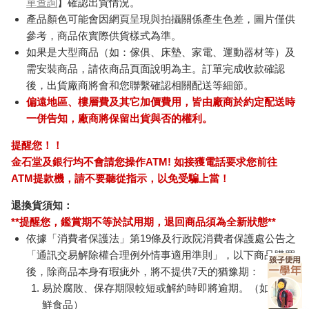
單查詢
】確認出貨情況。
產品顏色可能會因網頁呈現與拍攝關係產生色差，圖片僅供
參考，商品依實際供貨樣式為準。
如果是大型商品（如：傢俱、床墊、家電、運動器材等）及
需安裝商品，請依商品頁面說明為主。訂單完成收款確認
後，出貨廠商將會和您聯繫確認相關配送等細節。
偏遠地區、樓層費及其它加價費用，皆由廠商於約定配送時
一併告知，廠商將保留出貨與否的權利。
提醒您！！
金石堂及銀行均不會請您操作ATM! 如接獲電話要求您前往
ATM提款機，請不要聽從指示，以免受騙上當！
退換貨須知：
**提醒您，鑑賞期不等於試用期，退回商品須為全新狀態**
依據「消費者保護法」第19條及行政院消費者保護處公告之
「通訊交易解除權合理例外情事適用準則」，以下商品購買
後，除商品本身有瑕疵外，將不提供7天的猶豫期：
易於腐敗、保存期限較短或解約時即將逾期。（如：生
鮮食品）