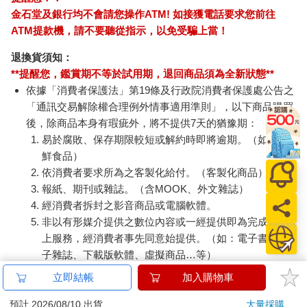
金石堂及銀行均不會請您操作ATM! 如接獲電話要求您前往
ATM提款機，請不要聽從指示，以免受騙上當！
退換貨須知：
**提醒您，鑑賞期不等於試用期，退回商品須為全新狀態**
依據「消費者保護法」第19條及行政院消費者保護處公告之
「通訊交易解除權合理例外情事適用準則」，以下商品購買
後，除商品本身有瑕疵外，將不提供7天的猶豫期：
易於腐敗、保存期限較短或解約時即將逾期。（如：生
鮮食品）
依消費者要求所為之客製化給付。（客製化商品）
報紙、期刊或雜誌。（含MOOK、外文雜誌）
經消費者拆封之影音商品或電腦軟體。
非以有形媒介提供之數位內容或一經提供即為完成之線
上服務，經消費者事先同意始提供。（如：電子書、電
子雜誌、下載版軟體、虛擬商品…等）
已拆封之個人衛生用品。（如：內衣褲、刮鬍刀、除毛
立即結帳
加入購物車
刀…等）
若非上列種類商品，均享有到貨7天的猶豫期（含例假
預計 2026/08/10 出貨
大量採購