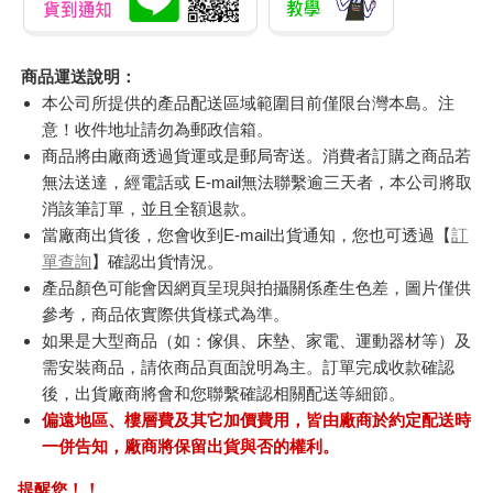
商品運送說明：
本公司所提供的產品配送區域範圍目前僅限台灣本島。注
意！收件地址請勿為郵政信箱。
商品將由廠商透過貨運或是郵局寄送。消費者訂購之商品若
無法送達，經電話或 E-mail無法聯繫逾三天者，本公司將取
消該筆訂單，並且全額退款。
當廠商出貨後，您會收到E-mail出貨通知，您也可透過【
訂
單查詢
】確認出貨情況。
產品顏色可能會因網頁呈現與拍攝關係產生色差，圖片僅供
參考，商品依實際供貨樣式為準。
如果是大型商品（如：傢俱、床墊、家電、運動器材等）及
需安裝商品，請依商品頁面說明為主。訂單完成收款確認
後，出貨廠商將會和您聯繫確認相關配送等細節。
偏遠地區、樓層費及其它加價費用，皆由廠商於約定配送時
一併告知，廠商將保留出貨與否的權利。
提醒您！！