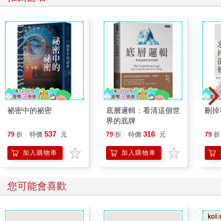
祕密中的祕密
底層邏輯：看清這個世
刪掉
界的底牌
537
316
79
折
特價
元
79
折
特價
元
79
折
加入購物車
加入購物車
您可能會喜歡