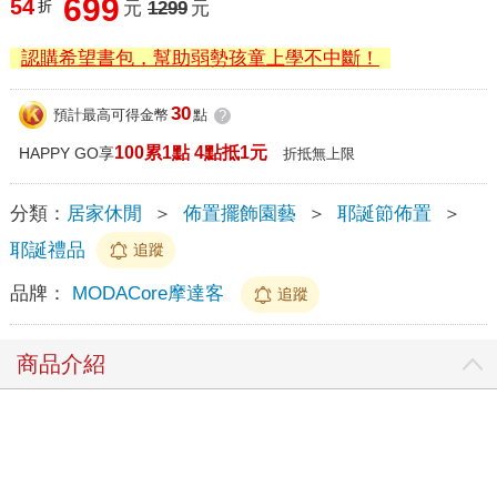
699
54
折
元
1299
元
認購希望書包，幫助弱勢孩童上學不中斷！
30
預計最高可得金幣
點
?
100累1點 4點抵1元
HAPPY GO享
折抵無上限
分類：
居家休閒
＞
佈置擺飾園藝
＞
耶誕節佈置
＞
耶誕禮品
追蹤
品牌：
MODACore摩達客
追蹤
商品介紹