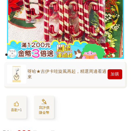
呀哈★吉伊卡哇旋風再起，精選周邊看過
加購
來
寫評價
喜歡+1
賺金幣