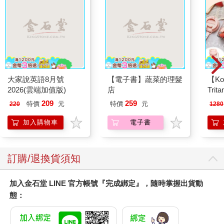
大家說英語8月號
【電子書】蔬菜的理髮
【Ko
2026(雲端加值版)
店
Tri
MN5
209
259
特價
元
特價
元
220
1280
加入購物車
電子書
訂購/退換貨須知
加入金石堂 LINE 官方帳號『完成綁定』，隨時掌握出貨動
態：