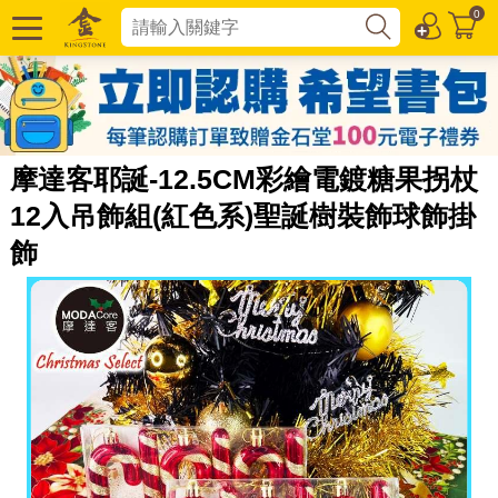
0
摩達客耶誕-12.5CM彩繪電鍍糖果拐杖
12入吊飾組(紅色系)聖誕樹裝飾球飾掛
飾