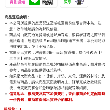
商品運送說明：
本公司所提供的產品配送區域範圍目前僅限台灣本島。注
意！收件地址請勿為郵政信箱。
商品將由廠商透過貨運或是郵局寄送。消費者訂購之商品若
無法送達，經電話或 E-mail無法聯繫逾三天者，本公司將取
消該筆訂單，並且全額退款。
當廠商出貨後，您會收到E-mail出貨通知，您也可透過【
訂
單查詢
】確認出貨情況。
產品顏色可能會因網頁呈現與拍攝關係產生色差，圖片僅供
參考，商品依實際供貨樣式為準。
如果是大型商品（如：傢俱、床墊、家電、運動器材等）及
需安裝商品，請依商品頁面說明為主。訂單完成收款確認
後，出貨廠商將會和您聯繫確認相關配送等細節。
偏遠地區、樓層費及其它加價費用，皆由廠商於約定配送時
一併告知，廠商將保留出貨與否的權利。
提醒您！！