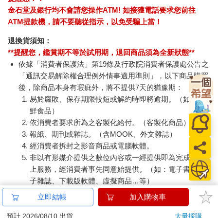
金石堂及銀行均不會請您操作ATM! 如接獲電話要求您前往
ATM提款機，請不要聽從指示，以免受騙上當！
退換貨須知：
**提醒您，鑑賞期不等於試用期，退回商品須為全新狀態**
依據「消費者保護法」第19條及行政院消費者保護處公告之
「通訊交易解除權合理例外情事適用準則」，以下商品購買
後，除商品本身有瑕疵外，將不提供7天的猶豫期：
易於腐敗、保存期限較短或解約時即將逾期。（如：生
鮮食品）
依消費者要求所為之客製化給付。（客製化商品）
報紙、期刊或雜誌。（含MOOK、外文雜誌）
經消費者拆封之影音商品或電腦軟體。
非以有形媒介提供之數位內容或一經提供即為完成之線
上服務，經消費者事先同意始提供。（如：電子書、電
子雜誌、下載版軟體、虛擬商品…等）
已拆封之個人衛生用品。（如：內衣褲、刮鬍刀、除毛
立即結帳
加入購物車
刀…等）
若非上列種類商品，均享有到貨7天的猶豫期（含例假
預計 2026/08/10 出貨
大量採購