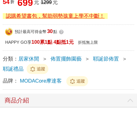
699
54
折
元
1299
元
認購希望書包，幫助弱勢孩童上學不中斷！
30
預計最高可得金幣
點
?
100累1點 4點抵1元
HAPPY GO享
折抵無上限
分類：
居家休閒
＞
佈置擺飾園藝
＞
耶誕節佈置
＞
耶誕禮品
追蹤
品牌：
MODACore摩達客
追蹤
商品介紹