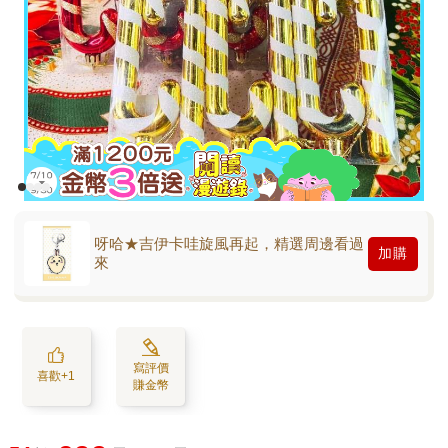
呀哈★吉伊卡哇旋風再起，精選周邊看過
加購
來
寫評價
喜歡+1
賺金幣