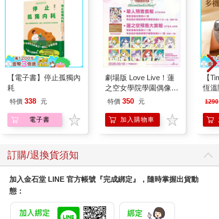
【電子書】停止孤獨內
劇場版 Love Live！蓮
【T
耗
之空女學院學園偶像俱
恆溫
樂部 Bloom Garden
肩/
338
350
特價
元
特價
元
1290
Party單人套票
加熱
膝熱
電子書
加入購物車
訂購/退換貨須知
加入金石堂 LINE 官方帳號『完成綁定』，隨時掌握出貨動
態：