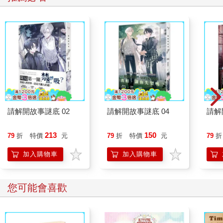
請解開故事謎底 02
請解開故事謎底 04
請解
213
150
79
折
特價
元
79
折
特價
元
79
折
加入購物車
加入購物車
您可能會喜歡