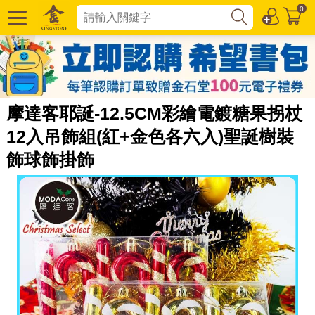
0
摩達客耶誕-12.5CM彩繪電鍍糖果拐杖
12入吊飾組(紅+金色各六入)聖誕樹裝
飾球飾掛飾