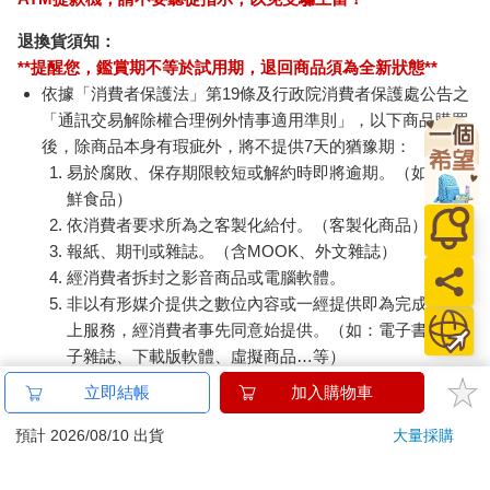
退換貨須知：
**提醒您，鑑賞期不等於試用期，退回商品須為全新狀態**
依據「消費者保護法」第19條及行政院消費者保護處公告之
「通訊交易解除權合理例外情事適用準則」，以下商品購買
後，除商品本身有瑕疵外，將不提供7天的猶豫期：
易於腐敗、保存期限較短或解約時即將逾期。（如：生
鮮食品）
依消費者要求所為之客製化給付。（客製化商品）
報紙、期刊或雜誌。（含MOOK、外文雜誌）
經消費者拆封之影音商品或電腦軟體。
非以有形媒介提供之數位內容或一經提供即為完成之線
上服務，經消費者事先同意始提供。（如：電子書、電
子雜誌、下載版軟體、虛擬商品…等）
已拆封之個人衛生用品。（如：內衣褲、刮鬍刀、除毛
立即結帳
加入購物車
刀…等）
若非上列種類商品，均享有到貨7天的猶豫期（含例假
預計 2026/08/10 出貨
大量採購
日）。
辦理退換貨時，商品（組合商品恕無法接受單獨退貨）必須