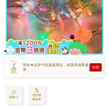
呀哈★吉伊卡哇旋風再起，精選周邊看過
加購
來
寫評價
喜歡+1
賺金幣