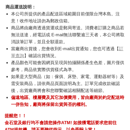
商品運送說明：
本公司所提供的產品配送區域範圍目前僅限台灣本島。注
意！收件地址請勿為郵政信箱。
商品將由廠商透過貨運或是郵局寄送。消費者訂購之商品若
無法送達，經電話或 E-mail無法聯繫逾三天者，本公司將取
消該筆訂單，並且全額退款。
當廠商出貨後，您會收到E-mail出貨通知，您也可透過【
訂
單查詢
】確認出貨情況。
產品顏色可能會因網頁呈現與拍攝關係產生色差，圖片僅供
參考，商品依實際供貨樣式為準。
如果是大型商品（如：傢俱、床墊、家電、運動器材等）及
需安裝商品，請依商品頁面說明為主。訂單完成收款確認
後，出貨廠商將會和您聯繫確認相關配送等細節。
偏遠地區、樓層費及其它加價費用，皆由廠商於約定配送時
一併告知，廠商將保留出貨與否的權利。
提醒您！！
金石堂及銀行均不會請您操作ATM! 如接獲電話要求您前往
ATM提款機，請不要聽從指示，以免受騙上當！