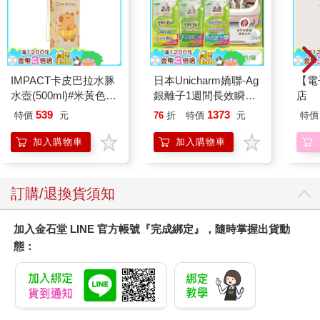
IMPACT卡皮巴拉水豚
日本Unicharm嬌聯-Ag
【電
水壺(500ml)#米黃色
銀離子1週間長效瞬吸
店
IM00B18YL
乾爽寵物消臭大師貓尿
539
1373
特價
元
76
折
特價
元
特價
墊20片/袋(大容量吸水
防滲漏貓尿布/可觀察
加入購物車
加入購物車
尿色貓潔墊補充包/本
品不含貓砂盆)
訂購/退換貨須知
加入金石堂 LINE 官方帳號『完成綁定』，隨時掌握出貨動
態：