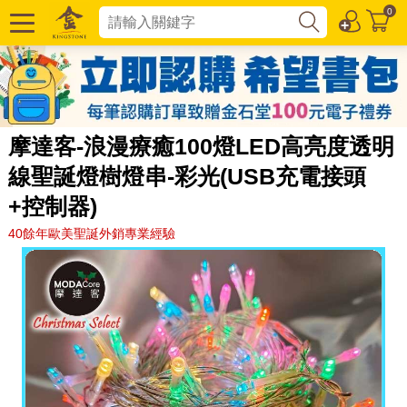
0
摩達客-浪漫療癒100燈LED高亮度透明
線聖誕燈樹燈串-彩光(USB充電接頭
+控制器)
40餘年歐美聖誕外銷專業經驗