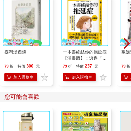
臺灣漫遊錄
一本書終結你的拖延症
叛逆
【漫畫版】：透過「小
行動」打開大腦的行動
300
237
79
折
特價
元
79
折
特價
元
79
折
開關，懶人也能變身
「行動派」的37個科
加入購物車
加入購物車
學方法
您可能會喜歡