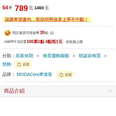
789
54
折
元
1459
元
認購希望書包，幫助弱勢孩童上學不中斷！
35
預計最高可得金幣
點
?
100累1點 4點抵1元
HAPPY GO享
折抵無上限
分類：
居家休閒
＞
佈置擺飾園藝
＞
耶誕節佈置
＞
燈飾
追蹤
品牌：
MODACore摩達客
追蹤
商品介紹