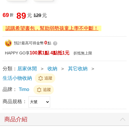
89
69
折
元
129
元
認購希望書包，幫助弱勢孩童上學不中斷！
0
預計最高可得金幣
點
?
100累1點 4點抵1元
HAPPY GO享
折抵無上限
分類：
居家休閒
＞
收納
＞
其它收納
＞
生活小物收納
追蹤
品牌：
Timo
追蹤
商品規格：
商品介紹