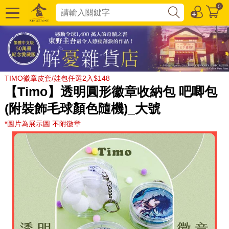
0
TIMO徽章皮套/娃包任選2入$148
【Timo】透明圓形徽章收納包 吧唧包
(附裝飾毛球顏色隨機)_大號
*圖片為展示圖 不附徽章