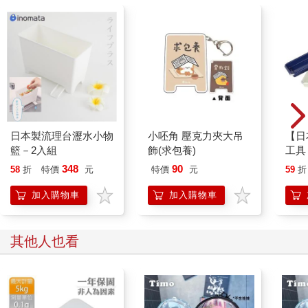
日本製流理台瀝水小物
小呸角 壓克力夾大吊
【日本
籃－2入組
飾(求包養)
工具
色可
348
90
58
折
特價
元
特價
元
59
折
工具
加入購物車
加入購物車
其他人也看