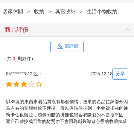
居家休閒
＞
收納
＞
其它收納
＞
生活小物收納
商品評價
寫評價
（共
1
則好評）
分享
85********812 說：
2025-12-18
以89塊的東西來看品質沒有那個價格，送來的產品拉鍊部分因
為左右的塑膠較軟不硬挺，所以有時候拉到一半會被扭曲的鍊
軌卡住很難拉，感覺附贈的掛鍊也蠻容易斷裂的不是很堅固，