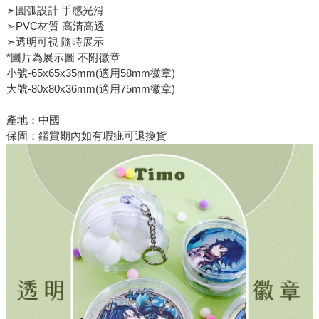
➣圓弧設計 手感光滑
➣PVC材質 高清高透
➣透明可視 隨時展示
*圖片為展示圖 不附徽章
小號-65x65x35mm(適用58mm徽章)
大號-80x80x36mm(適用75mm徽章)
產地：中國
保固：鑑賞期內如有瑕疵可退換貨