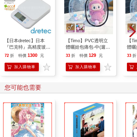
【日本dretec】日本
【Timo】PVC透明立
【T
『巴克特』高精度玻璃
體曬娃包痛包-中(遛娃
體曬
廚房料理電子秤-白
包 盲盒 展示袋 收納袋
包 
1300
129
72
折
特價
元
33
折
特價
元
33
折
色-5kg/0.1g(KS-
娃娃包 置物袋 裝飾 掛
娃娃
515DWTKO)
飾 吊飾)
飾 吊
加入購物車
加入購物車
您可能也需要