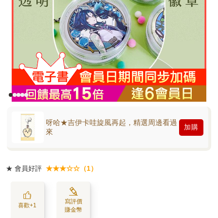
呀哈★吉伊卡哇旋風再起，精選周邊看過
加購
來
★
會員好評
★★★☆☆（1）
寫評價
喜歡+1
賺金幣