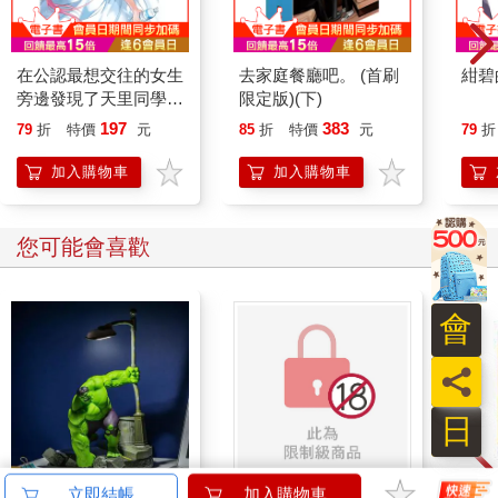
在公認最想交往的女生
去家庭餐廳吧。 (首刷
紺碧
旁邊發現了天里同學
限定版)(下)
（２）
197
383
79
折
特價
元
85
折
特價
元
79
折
加入購物車
加入購物車
您可能會喜歡
會
員
日