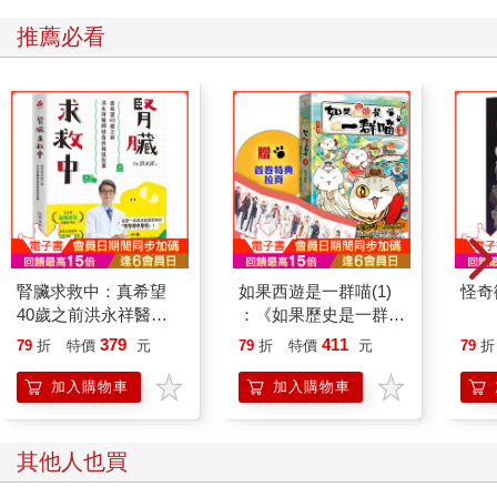
推薦必看
腎臟求救中：真希望
如果西遊是一群喵(1)
怪奇
40歲之前洪永祥醫師
：《如果歷史是一群
就告訴我這些事
喵》作者最新力作，附
379
411
79
折
特價
元
79
折
特價
元
79
折
【首卷特典】拉頁
加入購物車
加入購物車
其他人也買