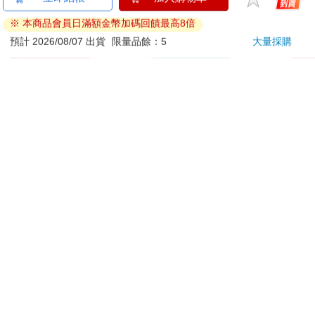
【Paladone UK】漫威
BLOOD LINE～怪異
【he
Marvel 浩克 場景造型
ABO宇宙～
換電
燈
2399
280
特價
元
特價
元
特價
加入購物車
預購限定
訂購/退換貨須知
加入金石堂 LINE 官方帳號『完成綁定』，隨時掌握出貨動
態：
商品運送說明：
本公司所提供的產品配送區域範圍目前僅限台灣本島。注
意！收件地址請勿為郵政信箱。
商品將由廠商透過貨運或是郵局寄送。消費者訂購之商品若