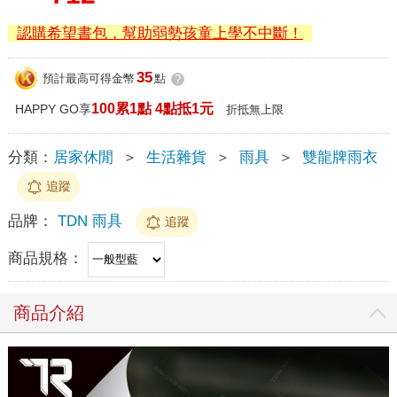
認購希望書包，幫助弱勢孩童上學不中斷！
35
預計最高可得金幣
點
?
100累1點 4點抵1元
HAPPY GO享
折抵無上限
分類：
居家休閒
＞
生活雜貨
＞
雨具
＞
雙龍牌雨衣
追蹤
品牌：
TDN 雨具
追蹤
商品規格：
商品介紹