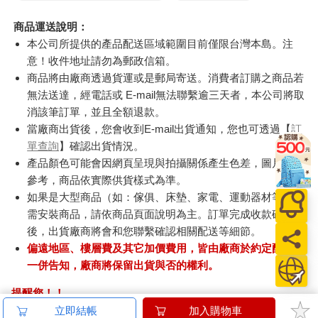
商品運送說明：
本公司所提供的產品配送區域範圍目前僅限台灣本島。注
意！收件地址請勿為郵政信箱。
商品將由廠商透過貨運或是郵局寄送。消費者訂購之商品若
無法送達，經電話或 E-mail無法聯繫逾三天者，本公司將取
消該筆訂單，並且全額退款。
當廠商出貨後，您會收到E-mail出貨通知，您也可透過【
訂
單查詢
】確認出貨情況。
產品顏色可能會因網頁呈現與拍攝關係產生色差，圖片僅供
參考，商品依實際供貨樣式為準。
如果是大型商品（如：傢俱、床墊、家電、運動器材等）及
需安裝商品，請依商品頁面說明為主。訂單完成收款確認
後，出貨廠商將會和您聯繫確認相關配送等細節。
偏遠地區、樓層費及其它加價費用，皆由廠商於約定配送時
一併告知，廠商將保留出貨與否的權利。
提醒您！！
金石堂及銀行均不會請您操作ATM! 如接獲電話要求您前往
立即結帳
加入購物車