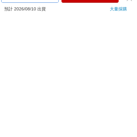
ATM提款機，請不要聽從指示，以免受騙上當！
預計 2026/08/10 出貨
大量採購
退換貨須知：
**提醒您，鑑賞期不等於試用期，退回商品須為全新狀態**
依據「消費者保護法」第19條及行政院消費者保護處公告之
「通訊交易解除權合理例外情事適用準則」，以下商品購買
後，除商品本身有瑕疵外，將不提供7天的猶豫期：
易於腐敗、保存期限較短或解約時即將逾期。（如：生
鮮食品）
依消費者要求所為之客製化給付。（客製化商品）
報紙、期刊或雜誌。（含MOOK、外文雜誌）
經消費者拆封之影音商品或電腦軟體。
非以有形媒介提供之數位內容或一經提供即為完成之線
上服務，經消費者事先同意始提供。（如：電子書、電
子雜誌、下載版軟體、虛擬商品…等）
已拆封之個人衛生用品。（如：內衣褲、刮鬍刀、除毛
刀…等）
若非上列種類商品，均享有到貨7天的猶豫期（含例假
日）。