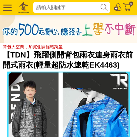
0
背包大空間，加寬側開輕鬆跨坐
【TDN】飛躍側開背包雨衣連身雨衣前
開式雨衣(輕量超防水速乾EK4463)