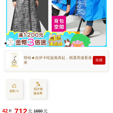
呀哈★吉伊卡哇旋風再起，精選周邊看過
加購
來
寫評價
喜歡+1
賺金幣
712
42
折
元
1680
元