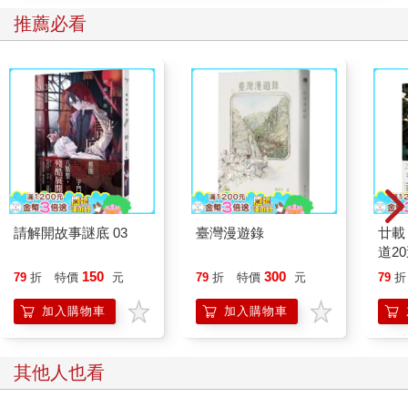
推薦必看
請解開故事謎底 03
臺灣漫遊錄
廿載
道2
150
300
79
折
特價
元
79
折
特價
元
79
折
加入購物車
加入購物車
其他人也看