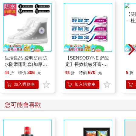
生活良品-透明防雨防
【SENSODYNE 舒酸
【雙
水防滑雨鞋套(加厚版
定】長效抗敏牙膏-牙
－杜
超耐磨鞋底,下雨戶外
齦護理160gx3入
藍下
306
670
44
折
特價
元
93
折
特價
元
5
折
踏青也很時尚)
雨衣
EU4
加入購物車
加入購物車
您可能會喜歡