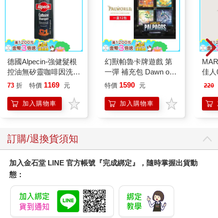
德國Alpecin-強健髮根
幻獸帕魯卡牌遊戲 第
MAR
控油無矽靈咖啡因洗髮
一彈 補充包 Dawn of
佳人0
凝露375ml/瓶-C1強健
Palpagos（日文版一
1169
1590
73
折
特價
元
特價
元
220
髮根(護髮洗髮精/男士
盒）
調理頭皮洗髮液/0矽靈
加入購物車
加入購物車
滋潤洗頭髮水/一般髮
質適用)
訂購/退換貨須知
加入金石堂 LINE 官方帳號『完成綁定』，隨時掌握出貨動
態：