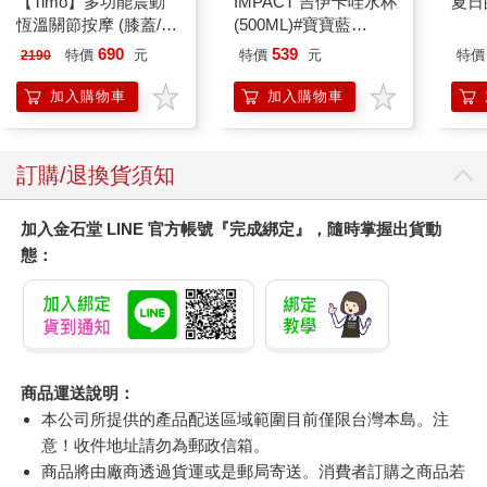
【Timo】多功能震動
IMPACT 吉伊卡哇水杯
夏日
恆溫關節按摩 (膝蓋/
(500ML)#寶寶藍
肩/手肘通用) 無線充電
IMCHB01LB
690
539
特價
元
特價
元
特價
2190
加熱護膝 智能震動護
膝熱敷【雙入組】
加入購物車
加入購物車
訂購/退換貨須知
加入金石堂 LINE 官方帳號『完成綁定』，隨時掌握出貨動
態：
商品運送說明：
本公司所提供的產品配送區域範圍目前僅限台灣本島。注
意！收件地址請勿為郵政信箱。
商品將由廠商透過貨運或是郵局寄送。消費者訂購之商品若