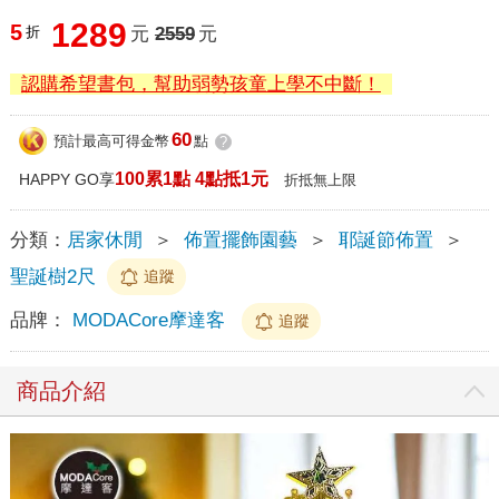
1289
5
折
元
2559
元
認購希望書包，幫助弱勢孩童上學不中斷！
60
預計最高可得金幣
點
?
100累1點 4點抵1元
HAPPY GO享
折抵無上限
分類：
居家休閒
＞
佈置擺飾園藝
＞
耶誕節佈置
＞
聖誕樹2尺
追蹤
品牌：
MODACore摩達客
追蹤
商品介紹