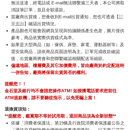
無法送達，經電話或 E-mail無法聯繫逾三天者，本公司將取
消該筆訂單，並且全額退款。
當廠商出貨後，您會收到E-mail出貨通知，您也可透過【
訂
單查詢
】確認出貨情況。
產品顏色可能會因網頁呈現與拍攝關係產生色差，圖片僅供
參考，商品依實際供貨樣式為準。
如果是大型商品（如：傢俱、床墊、家電、運動器材等）及
需安裝商品，請依商品頁面說明為主。訂單完成收款確認
後，出貨廠商將會和您聯繫確認相關配送等細節。
偏遠地區、樓層費及其它加價費用，皆由廠商於約定配送時
一併告知，廠商將保留出貨與否的權利。
提醒您！！
金石堂及銀行均不會請您操作ATM! 如接獲電話要求您前往
ATM提款機，請不要聽從指示，以免受騙上當！
退換貨須知：
**提醒您，鑑賞期不等於試用期，退回商品須為全新狀態**
依據「消費者保護法」第19條及行政院消費者保護處公告之
「通訊交易解除權合理例外情事適用準則」，以下商品購買