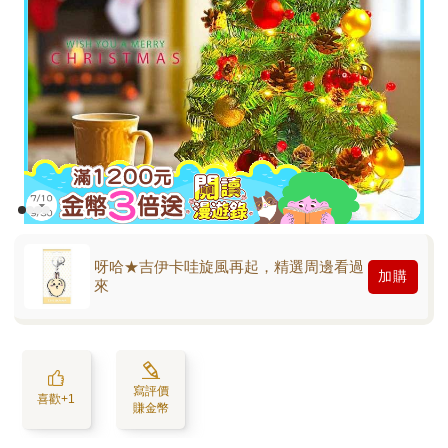
呀哈★吉伊卡哇旋風再起，精選周邊看過
加購
來
寫評價
喜歡+1
賺金幣