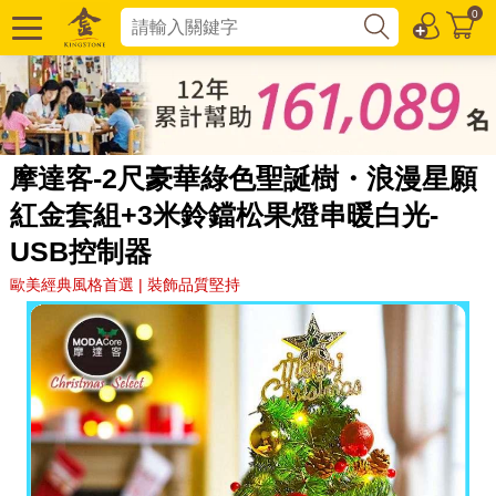
0
摩達客-2尺豪華綠色聖誕樹・浪漫星願
紅金套組+3米鈴鐺松果燈串暖白光-
USB控制器
歐美經典風格首選 | 裝飾品質堅持