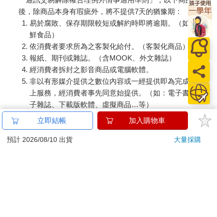
後，除商品本身有瑕疵外，將不提供7天的猶豫期：
易於腐敗、保存期限較短或解約時即將逾期。（如：生
鮮食品）
依消費者要求所為之客製化給付。（客製化商品）
報紙、期刊或雜誌。（含MOOK、外文雜誌）
經消費者拆封之影音商品或電腦軟體。
非以有形媒介提供之數位內容或一經提供即為完成之線
上服務，經消費者事先同意始提供。（如：電子書、電
子雜誌、下載版軟體、虛擬商品…等）
已拆封之個人衛生用品。（如：內衣褲、刮鬍刀、除毛
立即結帳
加入購物車
刀…等）
若非上列種類商品，均享有到貨7天的猶豫期（含例假
預計 2026/08/10 出貨
大量採購
日）。
辦理退換貨時，商品（組合商品恕無法接受單獨退貨）必須
是您收到商品時的原始狀態（包含商品本體、配件、贈品、
保證書、所有附隨資料文件及原廠內外包裝…等），請勿直
接使用原廠包裝寄送，或於原廠包裝上黏貼紙張或書寫文
字。