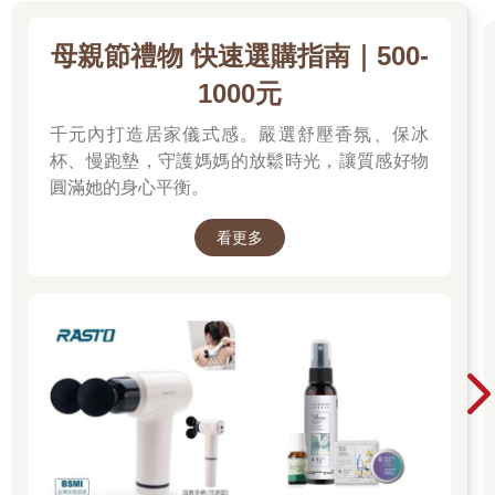
母親節禮物 快速選購指南｜500-
1000元
千元內打造居家儀式感。嚴選舒壓香氛、保冰
杯、慢跑墊，守護媽媽的放鬆時光，讓質感好物
圓滿她的身心平衡。
看更多