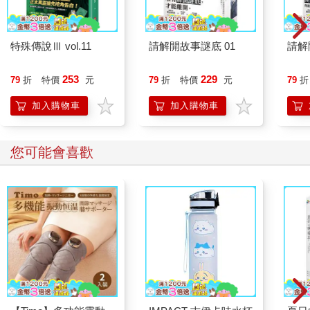
特殊傳說Ⅲ vol.11
請解開故事謎底 01
請解
253
229
79
折
特價
元
79
折
特價
元
79
折
加入購物車
加入購物車
您可能會喜歡