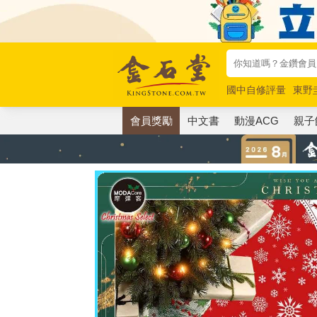
國中自修評量
東野
唯紅花綻放
奧德賽
會員獎勵
中文書
動漫ACG
親子