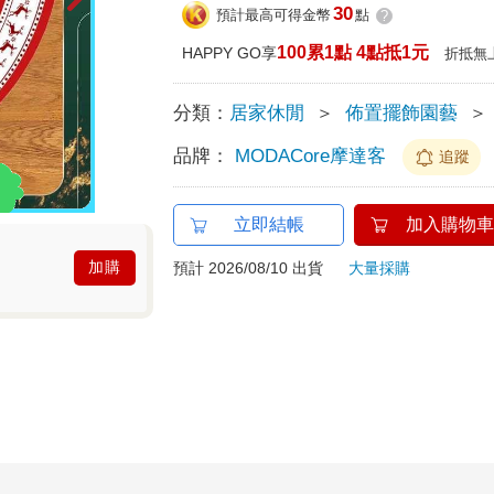
30
預計最高可得金幣
點
?
100累1點 4點抵1元
HAPPY GO享
折抵無
分類：
居家休閒
＞
佈置擺飾園藝
＞
品牌：
MODACore摩達客
追蹤
立即結帳
加入購物車
加購
預計 2026/08/10 出貨
大量採購