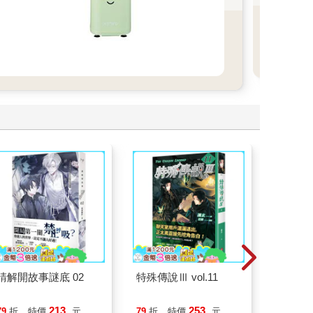
衡。
請解開故事謎底 02
特殊傳說Ⅲ vol.11
怪奇微
213
253
79
折
特價
元
79
折
特價
元
79
折