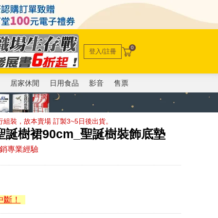
0
登入/註冊
電
居家休閒
日用食品
影音
售票
組裝，故本賣場 訂製3~5日後出貨。
聖誕樹裙90cm_聖誕樹裝飾底墊
外銷專業經驗
中斷！