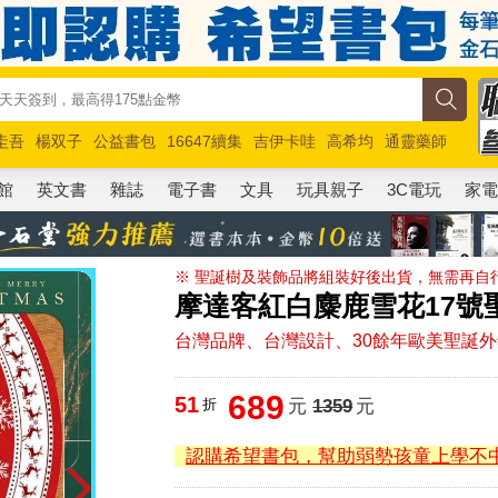
圭吾
楊双子
公益書包
16647續集
吉伊卡哇
高希均
通靈藥師
路邊攤新作
馬斯克
玩具總動員5
超慢跑
館
英文書
雜誌
電子書
文具
玩具親子
3C電玩
家
※ 聖誕樹及裝飾品將組裝好後出貨，無需再自行
摩達客紅白麋鹿雪花17號
台灣品牌、台灣設計、30餘年歐美聖誕
689
51
折
元
1359
元
認購希望書包，幫助弱勢孩童上學不