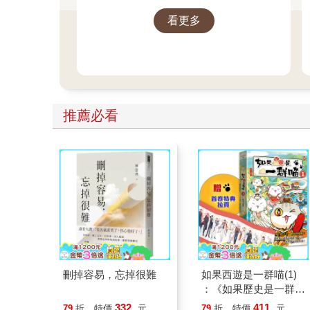
看更多
推薦必看
刪掉容易，忘掉很難
如果西遊是一群喵(1)
：《如果歷史是一群
喵》作者最新力作，附
332
411
79
折
特價
元
79
折
特價
元