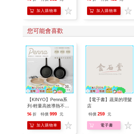
【首卷特典】拉頁
加入購物車
加入購物車
您可能會喜歡
【KINYO】Penna系
【電子書】蔬菜的理髮
列-輕量高效導熱不沾
店
平煎鍋30cm
999
259
56
折
特價
元
特價
元
加入購物車
電子書