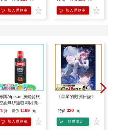
加入購物車
加入購物車
加
德國Alpecin-強健髮根
《星星的觀測日誌》
【太星
控油無矽靈咖啡因洗髮
吋壁式
凝露375ml/瓶-C1強健
機)
1169
320
73
折
特價
元
特價
元
1499
髮根(護髮洗髮精/男士
調理頭皮洗髮液/0矽靈
加入購物車
預購限定
加
滋潤洗頭髮水/一般髮