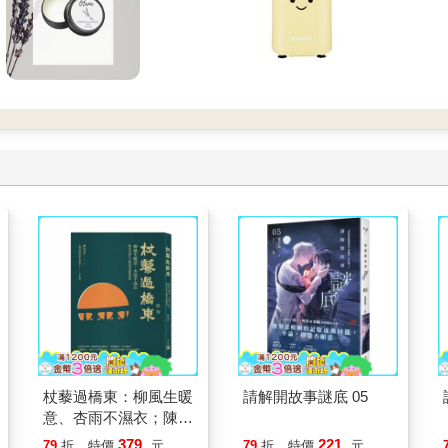
杖藜過橋東：柳風生暖
請解開故事謎底 05
意、杏雨不濕衣；陳亮
恭談以心轉境的適齡漫
379
221
79
折
特價
元
79
折
特價
元