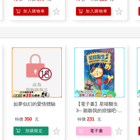
想
加入購物車
加入購物車
如夢似幻的愛情體驗
【電子書】星喵醫生
3─ 聽聽我的煩惱吧-實
現自我
350
231
特價
元
特價
元
預購限定
電子書