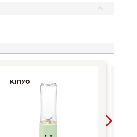
母
購指
千元
選舒
墊，
讓質