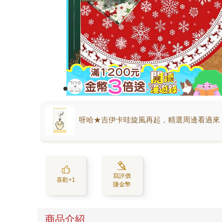
呀哈★吉伊卡哇旋風再起，精選周邊看過來
寫評價
喜歡+1
賺金幣
商品介紹