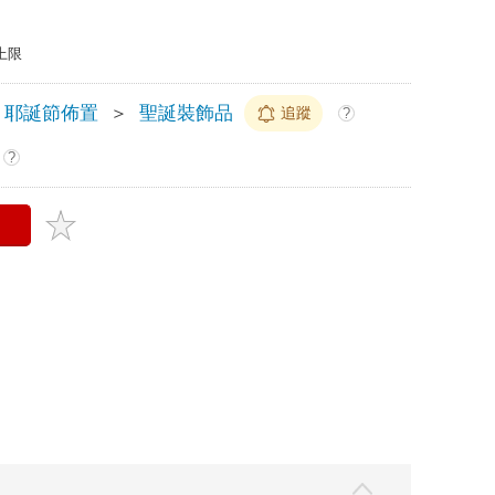
上限
耶誕節佈置
＞
聖誕裝飾品
追蹤
?
?