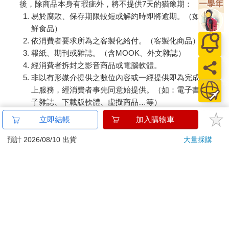
後，除商品本身有瑕疵外，將不提供7天的猶豫期：
易於腐敗、保存期限較短或解約時即將逾期。（如：生
鮮食品）
依消費者要求所為之客製化給付。（客製化商品）
報紙、期刊或雜誌。（含MOOK、外文雜誌）
經消費者拆封之影音商品或電腦軟體。
非以有形媒介提供之數位內容或一經提供即為完成之線
上服務，經消費者事先同意始提供。（如：電子書、電
子雜誌、下載版軟體、虛擬商品…等）
已拆封之個人衛生用品。（如：內衣褲、刮鬍刀、除毛
立即結帳
加入購物車
刀…等）
若非上列種類商品，均享有到貨7天的猶豫期（含例假
預計 2026/08/10 出貨
大量採購
日）。
辦理退換貨時，商品（組合商品恕無法接受單獨退貨）必須
是您收到商品時的原始狀態（包含商品本體、配件、贈品、
保證書、所有附隨資料文件及原廠內外包裝…等），請勿直
接使用原廠包裝寄送，或於原廠包裝上黏貼紙張或書寫文
字。
退回商品若無法回復原狀，將請您負擔回復原狀所需費用，