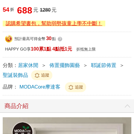
688
54
折
元
1280
元
認購希望書包，幫助弱勢孩童上學不中斷！
30
預計最高可得金幣
點
?
100累1點 4點抵1元
HAPPY GO享
折抵無上限
分類：
居家休閒
＞
佈置擺飾園藝
＞
耶誕節佈置
＞
聖誕裝飾品
追蹤
品牌：
MODACore摩達客
追蹤
商品介紹