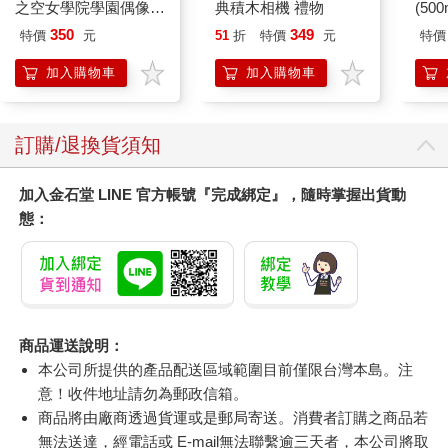
之空女學院學園偶像俱
典積木相機 禮物
(50
樂部 Bloom Garden
IMC
350
349
特價
元
51
折
特價
元
特價
Party單人套票
加入購物車
加入購物車
訂購/退換貨須知
加入金石堂 LINE 官方帳號『完成綁定』，隨時掌握出貨動
態：
商品運送說明：
本公司所提供的產品配送區域範圍目前僅限台灣本島。注
意！收件地址請勿為郵政信箱。
商品將由廠商透過貨運或是郵局寄送。消費者訂購之商品若
無法送達，經電話或 E-mail無法聯繫逾三天者，本公司將取