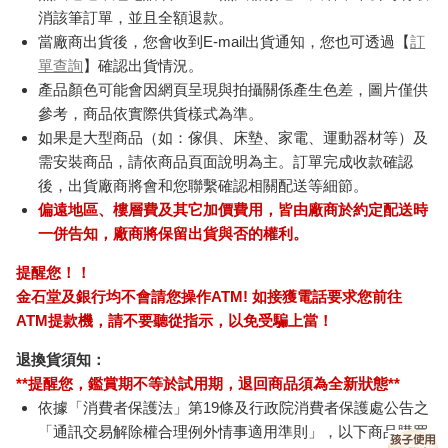
消該筆訂單，並且全額退款。
當廠商出貨後，您會收到E-mail出貨通知，您也可透過【
訂
單查詢
】確認出貨情況。
產品顏色可能會因網頁呈現與拍攝關係產生色差，圖片僅供
參考，商品依實際供貨樣式為準。
如果是大型商品（如：傢俱、床墊、家電、運動器材等）及
需安裝商品，請依商品頁面說明為主。訂單完成收款確認
後，出貨廠商將會和您聯繫確認相關配送等細節。
偏遠地區、樓層費及其它加價費用，皆由廠商於約定配送時
一併告知，廠商將保留出貨與否的權利。
提醒您！！
金石堂及銀行均不會請您操作ATM! 如接獲電話要求您前往
ATM提款機，請不要聽從指示，以免受騙上當！
退換貨須知：
**提醒您，鑑賞期不等於試用期，退回商品須為全新狀態**
依據「消費者保護法」第19條及行政院消費者保護處公告之
「通訊交易解除權合理例外情事適用準則」，以下商品購買