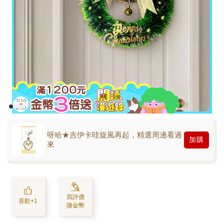
呀哈★吉伊卡哇旋風再起，精選周邊看過
加購
來
寫評價
喜歡+1
賺金幣