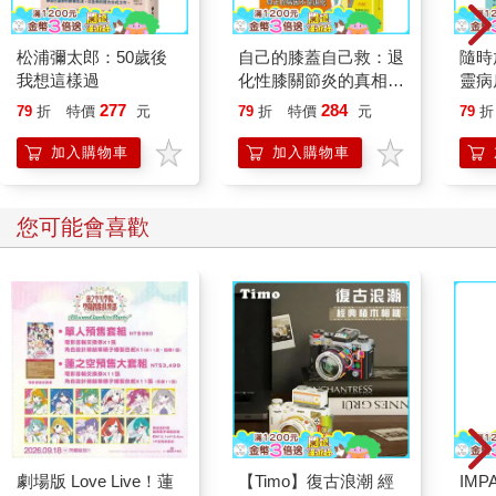
松浦彌太郎：50歲後
自己的膝蓋自己救：退
隨時
我想這樣過
化性膝關節炎的真相
靈病
【暢銷增訂版】
分
277
284
79
折
特價
元
79
折
特價
元
79
折
加入購物車
加入購物車
您可能會喜歡
劇場版 Love Live！蓮
【Timo】復古浪潮 經
IM