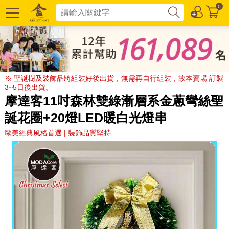
0
※ 聖誕樹及裝飾品將組裝好後出貨，無需再自行組裝，故本賣場 訂製
3~5日後出貨。
摩達客11吋森林雙綠漸層系金蔥彎絲聖
誕花圈+20燈LED暖白光燈串
歐美經典風格首選 | 裝飾品質堅持