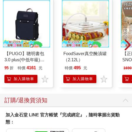
【PUGO】聰明書包
FoodSaver真空醃漬罐
【正
3.0 plus(中低年級)酷
（2.12L）
SN
黑 全新進化玩美上市
造型
4161
495
95
折
特價
元
特價
元
1690
燈
加入購物車
加入購物車
訂購/退換貨須知
加入金石堂 LINE 官方帳號『完成綁定』，隨時掌握出貨動
態：