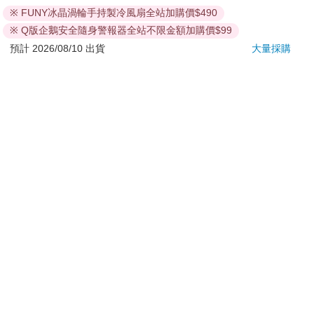
若非上列種類商品，均享有到貨7天的猶豫期（含例假
※ FUNY冰晶渦輪手持製冷風扇全站加購價$490
日）。
※ Q版企鵝安全隨身警報器全站不限金額加購價$99
辦理退換貨時，商品（組合商品恕無法接受單獨退貨）必須
預計 2026/08/10 出貨
大量採購
是您收到商品時的原始狀態（包含商品本體、配件、贈品、
保證書、所有附隨資料文件及原廠內外包裝…等），請勿直
接使用原廠包裝寄送，或於原廠包裝上黏貼紙張或書寫文
字。
退回商品若無法回復原狀，將請您負擔回復原狀所需費用，
嚴重時將影響您的退貨權益。