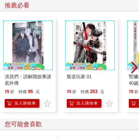
推薦必看
演員們：請解開故事謎
叛逆玩家 01
腎臟
底外傳
40
就告
95
253
79
折
特價
元
79
折
特價
元
79
折
加入購物車
加入購物車
您可能會喜歡