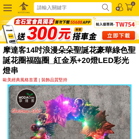
0
摩達客14吋浪漫朵朵聖誕花豪華綠色聖
誕花圈福臨圈_紅金系+20燈LED彩光
燈串
歐美經典風格首選 | 裝飾品質堅持