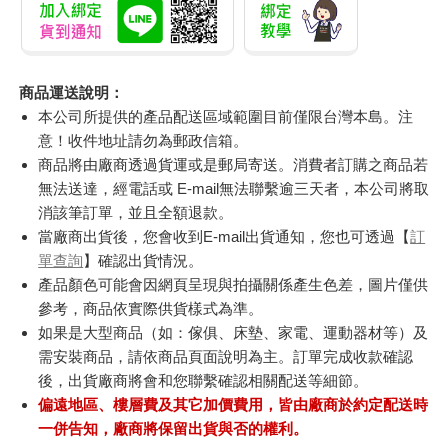
商品運送說明：
本公司所提供的產品配送區域範圍目前僅限台灣本島。注
意！收件地址請勿為郵政信箱。
商品將由廠商透過貨運或是郵局寄送。消費者訂購之商品若
無法送達，經電話或 E-mail無法聯繫逾三天者，本公司將取
消該筆訂單，並且全額退款。
當廠商出貨後，您會收到E-mail出貨通知，您也可透過【
訂
單查詢
】確認出貨情況。
產品顏色可能會因網頁呈現與拍攝關係產生色差，圖片僅供
參考，商品依實際供貨樣式為準。
如果是大型商品（如：傢俱、床墊、家電、運動器材等）及
需安裝商品，請依商品頁面說明為主。訂單完成收款確認
後，出貨廠商將會和您聯繫確認相關配送等細節。
偏遠地區、樓層費及其它加價費用，皆由廠商於約定配送時
一併告知，廠商將保留出貨與否的權利。