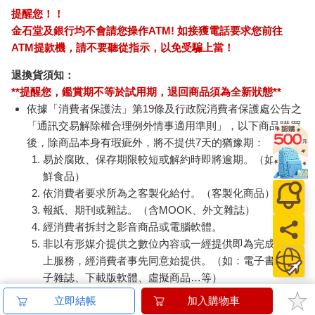
提醒您！！
金石堂及銀行均不會請您操作ATM! 如接獲電話要求您前往
ATM提款機，請不要聽從指示，以免受騙上當！
退換貨須知：
**提醒您，鑑賞期不等於試用期，退回商品須為全新狀態**
依據「消費者保護法」第19條及行政院消費者保護處公告之
「通訊交易解除權合理例外情事適用準則」，以下商品購買
後，除商品本身有瑕疵外，將不提供7天的猶豫期：
易於腐敗、保存期限較短或解約時即將逾期。（如：生
鮮食品）
依消費者要求所為之客製化給付。（客製化商品）
報紙、期刊或雜誌。（含MOOK、外文雜誌）
經消費者拆封之影音商品或電腦軟體。
非以有形媒介提供之數位內容或一經提供即為完成之線
上服務，經消費者事先同意始提供。（如：電子書、電
子雜誌、下載版軟體、虛擬商品…等）
已拆封之個人衛生用品。（如：內衣褲、刮鬍刀、除毛
立即結帳
加入購物車
刀…等）