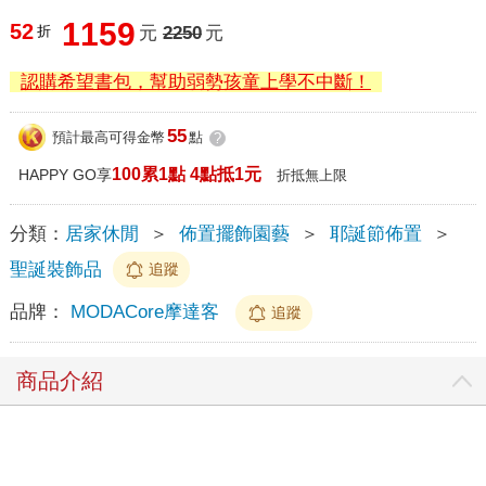
1159
52
折
元
2250
元
認購希望書包，幫助弱勢孩童上學不中斷！
55
預計最高可得金幣
點
?
100累1點 4點抵1元
HAPPY GO享
折抵無上限
分類：
居家休閒
＞
佈置擺飾園藝
＞
耶誕節佈置
＞
聖誕裝飾品
追蹤
品牌：
MODACore摩達客
追蹤
商品介紹