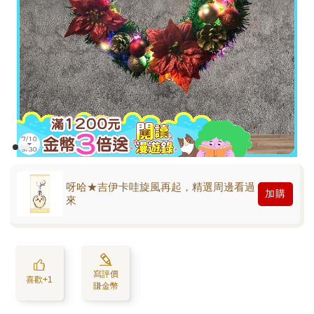
呀哈★吉伊卡哇旋風再起，精選周邊看過
加購
來
寫評價
喜歡+1
賺金幣