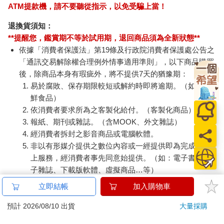
ATM提款機，請不要聽從指示，以免受騙上當！
退換貨須知：
**提醒您，鑑賞期不等於試用期，退回商品須為全新狀態**
依據「消費者保護法」第19條及行政院消費者保護處公告之
「通訊交易解除權合理例外情事適用準則」，以下商品購買
後，除商品本身有瑕疵外，將不提供7天的猶豫期：
易於腐敗、保存期限較短或解約時即將逾期。（如：生
鮮食品）
依消費者要求所為之客製化給付。（客製化商品）
報紙、期刊或雜誌。（含MOOK、外文雜誌）
經消費者拆封之影音商品或電腦軟體。
非以有形媒介提供之數位內容或一經提供即為完成之線
上服務，經消費者事先同意始提供。（如：電子書、電
子雜誌、下載版軟體、虛擬商品…等）
已拆封之個人衛生用品。（如：內衣褲、刮鬍刀、除毛
立即結帳
加入購物車
刀…等）
若非上列種類商品，均享有到貨7天的猶豫期（含例假
預計 2026/08/10 出貨
大量採購
日）。