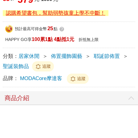
認購希望書包，幫助弱勢孩童上學不中斷！
25
預計最高可得金幣
點
?
100累1點 4點抵1元
HAPPY GO享
折抵無上限
分類：
居家休閒
＞
佈置擺飾園藝
＞
耶誕節佈置
＞
聖誕裝飾品
追蹤
品牌：
MODACore摩達客
追蹤
商品介紹