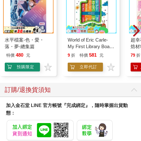
水平檔案-色・愛・
World of Eric Carle-
超幸
落・夢-總集篇
My First Library Board
焙材
Book Block Set
愛配
480
581
特價
元
9
折
特價
元
79
折
預購限定
立即代訂
訂購/退換貨須知
加入金石堂 LINE 官方帳號『完成綁定』，隨時掌握出貨動
態：