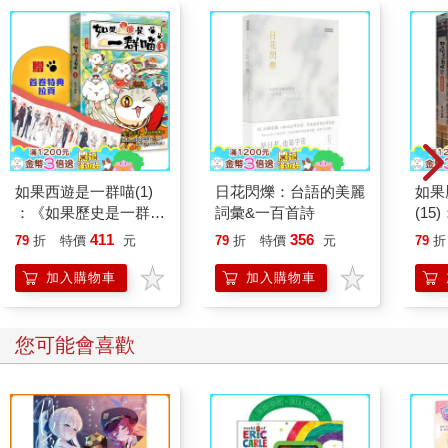
如果西遊是一群喵(1)
日花閃爍：台語的美麗
如果
：《如果歷史是一群
詞彙&一百首詩
(1
喵》作者最新力作，附
貓漫
411
356
79
折
特價
元
79
折
特價
元
79
折
【首卷特典】拉頁
加入購物車
加入購物車
您可能會喜歡