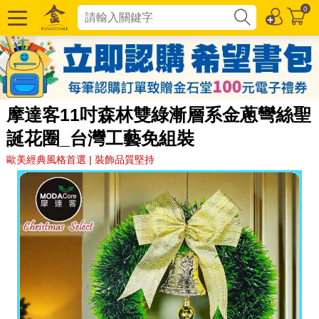
0
摩達客11吋森林雙綠漸層系金蔥彎絲聖
誕花圈_台灣工藝免組裝
歐美經典風格首選 | 裝飾品質堅持