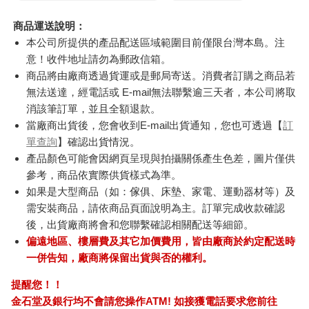
商品運送說明：
本公司所提供的產品配送區域範圍目前僅限台灣本島。注
意！收件地址請勿為郵政信箱。
商品將由廠商透過貨運或是郵局寄送。消費者訂購之商品若
無法送達，經電話或 E-mail無法聯繫逾三天者，本公司將取
消該筆訂單，並且全額退款。
當廠商出貨後，您會收到E-mail出貨通知，您也可透過【
訂
單查詢
】確認出貨情況。
產品顏色可能會因網頁呈現與拍攝關係產生色差，圖片僅供
參考，商品依實際供貨樣式為準。
如果是大型商品（如：傢俱、床墊、家電、運動器材等）及
需安裝商品，請依商品頁面說明為主。訂單完成收款確認
後，出貨廠商將會和您聯繫確認相關配送等細節。
偏遠地區、樓層費及其它加價費用，皆由廠商於約定配送時
一併告知，廠商將保留出貨與否的權利。
提醒您！！
金石堂及銀行均不會請您操作ATM! 如接獲電話要求您前往