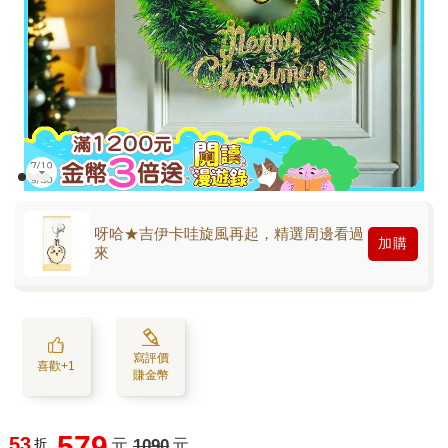
呀哈★吉伊卡哇旋風再起，精選周邊看過
加購
來
寫評價
喜歡+1
賺金幣
579
53
折
元
1090
元