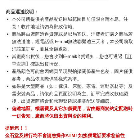
商品運送說明：
本公司所提供的產品配送區域範圍目前僅限台灣本島。注
意！收件地址請勿為郵政信箱。
商品將由廠商透過貨運或是郵局寄送。消費者訂購之商品若
無法送達，經電話或 E-mail無法聯繫逾三天者，本公司將取
消該筆訂單，並且全額退款。
當廠商出貨後，您會收到E-mail出貨通知，您也可透過【
訂
單查詢
】確認出貨情況。
產品顏色可能會因網頁呈現與拍攝關係產生色差，圖片僅供
參考，商品依實際供貨樣式為準。
如果是大型商品（如：傢俱、床墊、家電、運動器材等）及
需安裝商品，請依商品頁面說明為主。訂單完成收款確認
後，出貨廠商將會和您聯繫確認相關配送等細節。
偏遠地區、樓層費及其它加價費用，皆由廠商於約定配送時
一併告知，廠商將保留出貨與否的權利。
提醒您！！
金石堂及銀行均不會請您操作ATM! 如接獲電話要求您前往