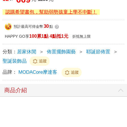
認購希望書包，幫助弱勢孩童上學不中斷！
30
預計最高可得金幣
點
?
100累1點 4點抵1元
HAPPY GO享
折抵無上限
分類：
居家休閒
＞
佈置擺飾園藝
＞
耶誕節佈置
＞
聖誕裝飾品
追蹤
品牌：
MODACore摩達客
追蹤
商品介紹