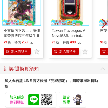
小書痴的下剋上：漢娜
Taiwan Travelogue: A
吉伊
蘿蕾貴族院五年級生Ⅱ
Novel(U.S.-printed
edition)
253
499
79
折
特價
元
73
折
特價
元
96
折
加入購物車
加入購物車
訂購/退換貨須知
加入金石堂 LINE 官方帳號『完成綁定』，隨時掌握出貨動
態：