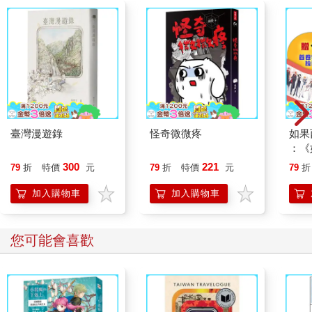
臺灣漫遊錄
怪奇微微疼
如果
：《
喵》
300
221
79
折
特價
元
79
折
特價
元
79
折
【首
加入購物車
加入購物車
您可能會喜歡