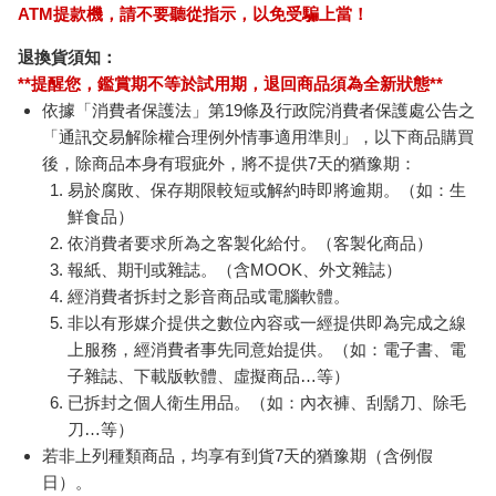
ATM提款機，請不要聽從指示，以免受騙上當！
退換貨須知：
**提醒您，鑑賞期不等於試用期，退回商品須為全新狀態**
依據「消費者保護法」第19條及行政院消費者保護處公告之
「通訊交易解除權合理例外情事適用準則」，以下商品購買
後，除商品本身有瑕疵外，將不提供7天的猶豫期：
易於腐敗、保存期限較短或解約時即將逾期。（如：生
鮮食品）
依消費者要求所為之客製化給付。（客製化商品）
報紙、期刊或雜誌。（含MOOK、外文雜誌）
經消費者拆封之影音商品或電腦軟體。
非以有形媒介提供之數位內容或一經提供即為完成之線
上服務，經消費者事先同意始提供。（如：電子書、電
子雜誌、下載版軟體、虛擬商品…等）
已拆封之個人衛生用品。（如：內衣褲、刮鬍刀、除毛
刀…等）
若非上列種類商品，均享有到貨7天的猶豫期（含例假
日）。