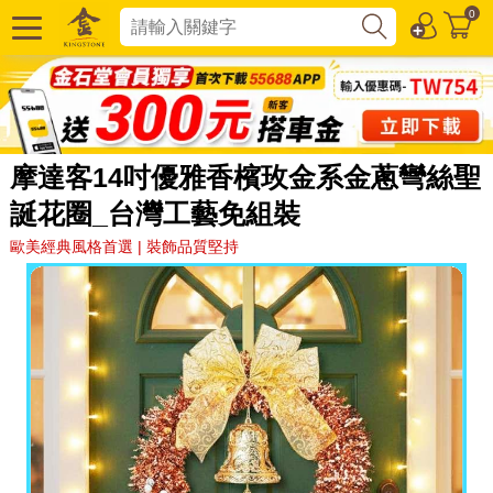
0
摩達客14吋優雅香檳玫金系金蔥彎絲聖
誕花圈_台灣工藝免組裝
歐美經典風格首選 | 裝飾品質堅持