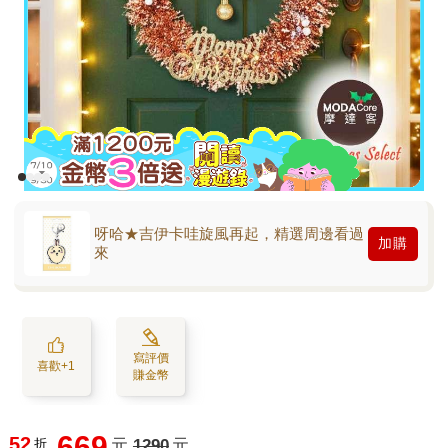
呀哈★吉伊卡哇旋風再起，精選周邊看過
加購
來
寫評價
喜歡+1
賺金幣
669
52
折
元
1290
元