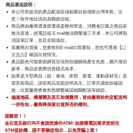
商品運送說明：
本公司所提供的產品配送區域範圍目前僅限台灣本島。注
意！收件地址請勿為郵政信箱。
商品將由廠商透過貨運或是郵局寄送。消費者訂購之商品若
無法送達，經電話或 E-mail無法聯繫逾三天者，本公司將取
消該筆訂單，並且全額退款。
當廠商出貨後，您會收到E-mail出貨通知，您也可透過【
訂
單查詢
】確認出貨情況。
產品顏色可能會因網頁呈現與拍攝關係產生色差，圖片僅供
參考，商品依實際供貨樣式為準。
如果是大型商品（如：傢俱、床墊、家電、運動器材等）及
需安裝商品，請依商品頁面說明為主。訂單完成收款確認
後，出貨廠商將會和您聯繫確認相關配送等細節。
偏遠地區、樓層費及其它加價費用，皆由廠商於約定配送時
一併告知，廠商將保留出貨與否的權利。
提醒您！！
金石堂及銀行均不會請您操作ATM! 如接獲電話要求您前往
ATM提款機，請不要聽從指示，以免受騙上當！