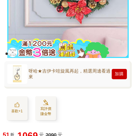
呀哈★吉伊卡哇旋風再起，精選周邊看過
加購
來
寫評價
喜歡+1
賺金幣
1069
51
折
元
2090
元