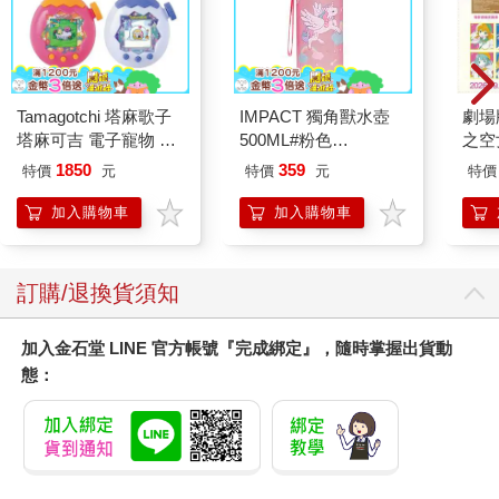
Tamagotchi 塔麻歌子
IMPACT 獨角獸水壺
劇場版
塔麻可吉 電子寵物 樂
500ML#粉色
之空
園系列（熱帶橙果／極
IM00B11PK
樂部 
1850
359
特價
元
特價
元
特價
地冰雪）
Par
加入購物車
加入購物車
訂購/退換貨須知
加入金石堂 LINE 官方帳號『完成綁定』，隨時掌握出貨動
態：