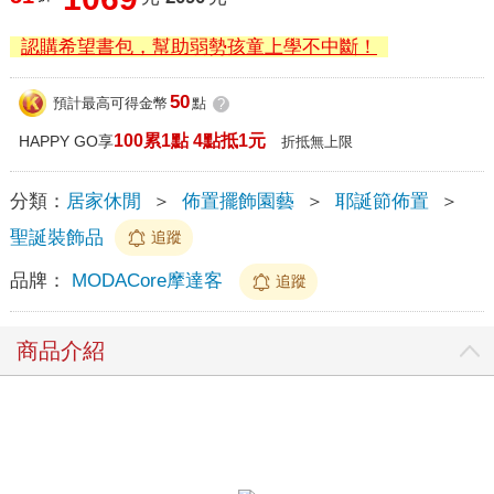
認購希望書包，幫助弱勢孩童上學不中斷！
50
預計最高可得金幣
點
?
100累1點 4點抵1元
HAPPY GO享
折抵無上限
分類：
居家休閒
＞
佈置擺飾園藝
＞
耶誕節佈置
＞
聖誕裝飾品
追蹤
品牌：
MODACore摩達客
追蹤
商品介紹