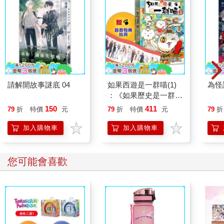
請解開故事謎底 04
如果西遊是一群喵(1)
為怪
：《如果歷史是一群
喵》作者最新力作，附
150
411
79
折
特價
元
79
折
特價
元
79
折
【首卷特典】拉頁
加入購物車
加入購物車
您可能會喜歡