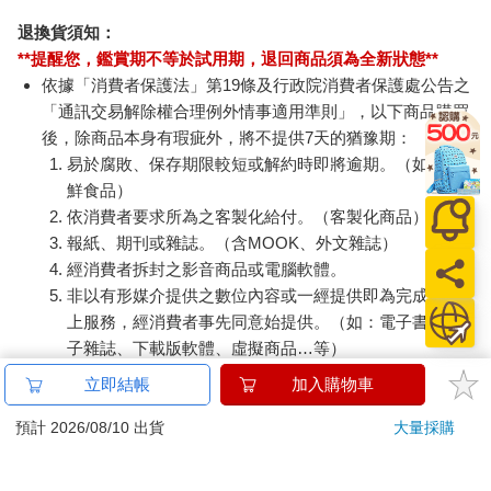
退換貨須知：
**提醒您，鑑賞期不等於試用期，退回商品須為全新狀態**
依據「消費者保護法」第19條及行政院消費者保護處公告之
「通訊交易解除權合理例外情事適用準則」，以下商品購買
後，除商品本身有瑕疵外，將不提供7天的猶豫期：
易於腐敗、保存期限較短或解約時即將逾期。（如：生
鮮食品）
依消費者要求所為之客製化給付。（客製化商品）
報紙、期刊或雜誌。（含MOOK、外文雜誌）
經消費者拆封之影音商品或電腦軟體。
非以有形媒介提供之數位內容或一經提供即為完成之線
上服務，經消費者事先同意始提供。（如：電子書、電
子雜誌、下載版軟體、虛擬商品…等）
已拆封之個人衛生用品。（如：內衣褲、刮鬍刀、除毛
立即結帳
加入購物車
刀…等）
若非上列種類商品，均享有到貨7天的猶豫期（含例假
預計 2026/08/10 出貨
大量採購
日）。
辦理退換貨時，商品（組合商品恕無法接受單獨退貨）必須