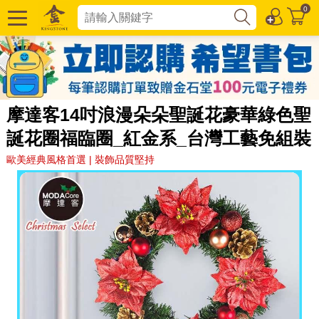
0
摩達客14吋浪漫朵朵聖誕花豪華綠色聖
誕花圈福臨圈_紅金系_台灣工藝免組裝
歐美經典風格首選 | 裝飾品質堅持