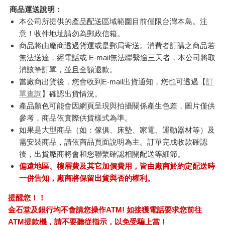
商品運送說明：
本公司所提供的產品配送區域範圍目前僅限台灣本島。注
意！收件地址請勿為郵政信箱。
商品將由廠商透過貨運或是郵局寄送。消費者訂購之商品若
無法送達，經電話或 E-mail無法聯繫逾三天者，本公司將取
消該筆訂單，並且全額退款。
當廠商出貨後，您會收到E-mail出貨通知，您也可透過【
訂
單查詢
】確認出貨情況。
產品顏色可能會因網頁呈現與拍攝關係產生色差，圖片僅供
參考，商品依實際供貨樣式為準。
如果是大型商品（如：傢俱、床墊、家電、運動器材等）及
需安裝商品，請依商品頁面說明為主。訂單完成收款確認
後，出貨廠商將會和您聯繫確認相關配送等細節。
偏遠地區、樓層費及其它加價費用，皆由廠商於約定配送時
一併告知，廠商將保留出貨與否的權利。
提醒您！！
金石堂及銀行均不會請您操作ATM! 如接獲電話要求您前往
ATM提款機，請不要聽從指示，以免受騙上當！