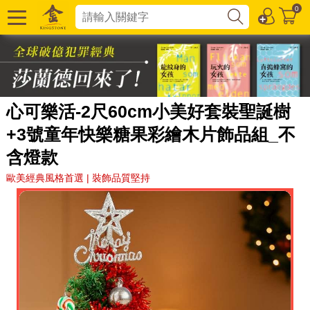
0
心可樂活-2尺60cm小美好套裝聖誕樹
+3號童年快樂糖果彩繪木片飾品組_不
含燈款
歐美經典風格首選 | 裝飾品質堅持