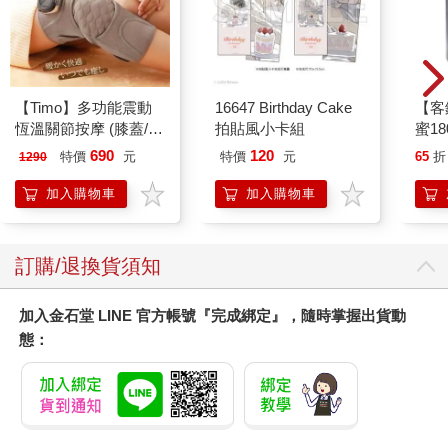
【Timo】多功能震動
16647 Birthday Cake
【客
恆溫關節按摩 (膝蓋/
拍貼風小卡組
蜜18
肩/手肘通用) 無線充電
690
120
特價
元
特價
元
65
折
1290
加熱護膝 智能震動護
膝熱敷 【單入組】
加入購物車
加入購物車
訂購/退換貨須知
加入金石堂 LINE 官方帳號『完成綁定』，隨時掌握出貨動
態：