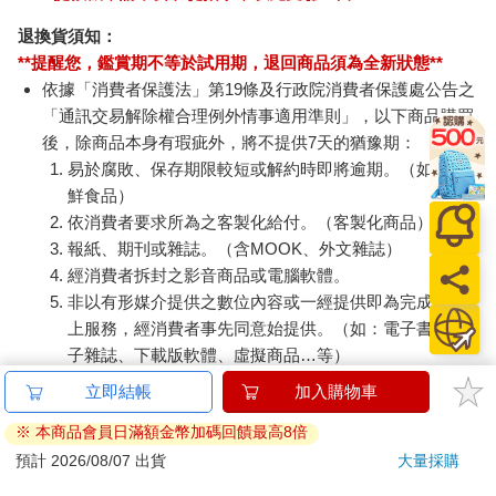
退換貨須知：
**提醒您，鑑賞期不等於試用期，退回商品須為全新狀態**
依據「消費者保護法」第19條及行政院消費者保護處公告之
「通訊交易解除權合理例外情事適用準則」，以下商品購買
後，除商品本身有瑕疵外，將不提供7天的猶豫期：
易於腐敗、保存期限較短或解約時即將逾期。（如：生
鮮食品）
依消費者要求所為之客製化給付。（客製化商品）
報紙、期刊或雜誌。（含MOOK、外文雜誌）
經消費者拆封之影音商品或電腦軟體。
非以有形媒介提供之數位內容或一經提供即為完成之線
上服務，經消費者事先同意始提供。（如：電子書、電
子雜誌、下載版軟體、虛擬商品…等）
已拆封之個人衛生用品。（如：內衣褲、刮鬍刀、除毛
立即結帳
加入購物車
刀…等）
※ 本商品會員日滿額金幣加碼回饋最高8倍
若非上列種類商品，均享有到貨7天的猶豫期（含例假
日）。
預計 2026/08/07 出貨
大量採購
辦理退換貨時，商品（組合商品恕無法接受單獨退貨）必須