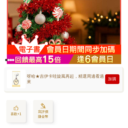
呀哈★吉伊卡哇旋風再起，精選周邊看過
加購
來
寫評價
喜歡+1
賺金幣