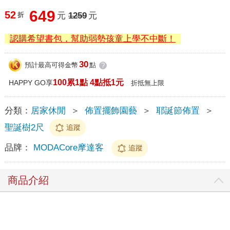
649
52
折
元
1259
元
認購希望書包，幫助弱勢孩童上學不中斷！
30
預計最高可得金幣
點
?
100累1點 4點抵1元
HAPPY GO享
折抵無上限
分類：
居家休閒
＞
佈置擺飾園藝
＞
耶誕節佈置
＞
聖誕樹2尺
追蹤
品牌：
MODACore摩達客
追蹤
商品介紹