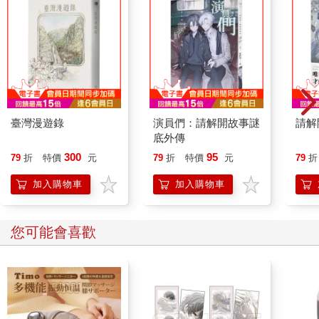
臺灣漫遊錄
演員們：請解開故事謎
請解
底外傳
300
95
79
折
特價
元
79
折
特價
元
79
折
加入購物車
加入購物車
您可能會喜歡