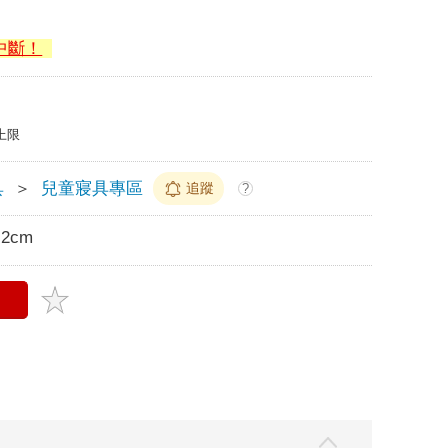
中斷！
上限
具
＞
兒童寢具專區
追蹤
?
.2cm