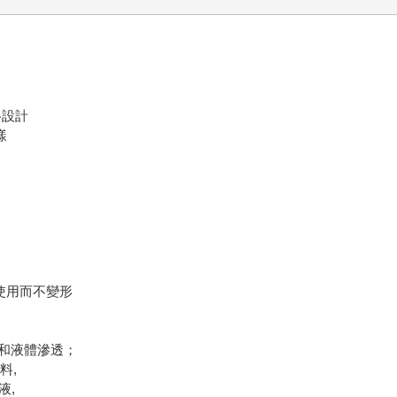
格設計
樣
使用而不變形
份和液體滲透；
料,
液,