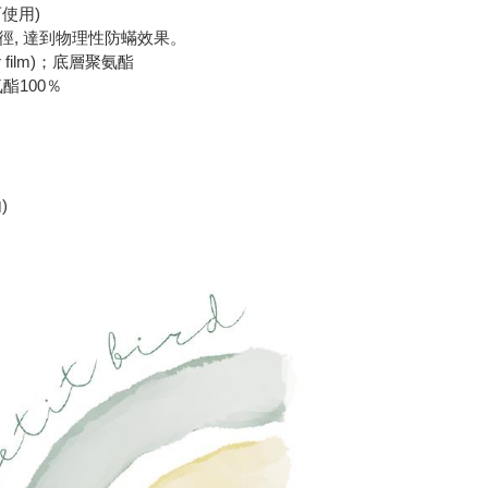
使用)
徑, 達到物理性防蟎效果。
 film)；底層聚氨酯
聚氨酯100％
)