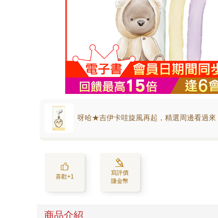
呀哈★吉伊卡哇旋風再起，精選周邊看過來
寫評價
喜歡+1
賺金幣
商品介紹