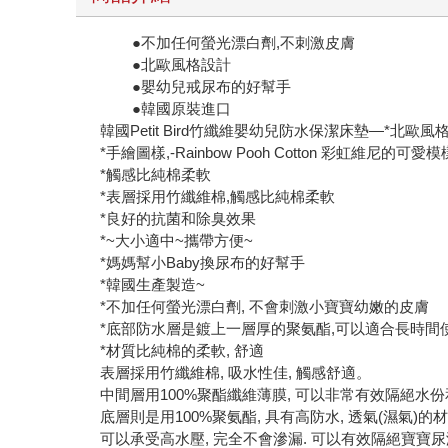
●不加任何螢光漂白劑,不刺激皮膚
●北歐風格設計
●嬰幼兒戒尿布的好幫手
●韓國原裝進口
韓國Petit Bird竹纖維嬰幼兒防水保潔床墊—*北歐風
*手繪圖樣,-Rainbow Pooh Cotton 彩虹維尼的可愛模
*觸感比純棉柔軟
*表層採用竹纖維棉,觸感比純棉柔軟
*良好的抗菌和除臭效果
*~大小適中~攜帶方便~
*媽媽幫小Baby換尿布的好幫手
*韓國生產製造~
*不加任何螢光漂白劑, 不會刺激小寶寶幼嫩的皮膚
*底部防水層是鍍上一層厚的聚氨酯,可以適合長時間
*材質比純棉的柔軟, 舒適
表層採用竹纖維棉, 吸水性佳, 觸感舒適。
中間層用100%聚酯纖維薄膜, 可以非常有效隔絕水
底層則是用100%聚氨酯, 具有高防水, 透氣(濕氣)的材
可以承受高水壓, 完全不會滲漏. 可以有效隔絕寶寶尿