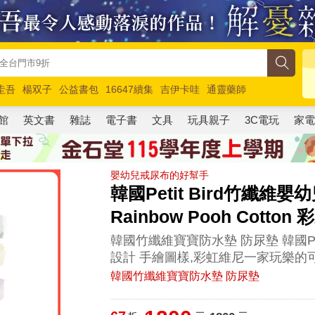
圭吾
楊双子
公益書包
16647續集
吉伊卡哇
通靈藥師
路邊攤新作
馬斯克
玩具總動員5
超慢跑
館
英文書
雜誌
電子書
文具
玩具親子
3C電玩
家
嬰幼兒戒尿布的好幫手
韓國Petit Bird竹纖維嬰
Rainbow Pooh Cotton
韓國竹纖維寶寶防水墊 防尿墊 韓國Pet
設計 手繪圖樣,彩虹維尼一家玩樂的
韓國竹纖維寶寶防水墊 防尿墊