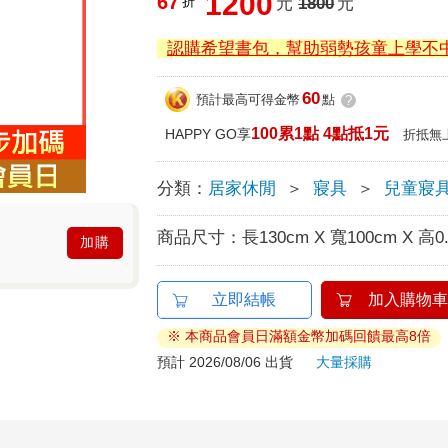
1200
67
折
元
1800
元
認購希望書包，幫助弱勢孩童上學不
60
預計最高可得金幣
點
?
100累1點 4點抵1元
HAPPY GO享
折抵無
分類：
居家休閒
＞
寢具
＞
兒童寢
商品尺寸：
長130cm X 寬100cm X 高0
加購
立即結帳
加入購物車
※ 本商品會員日滿額金幣加碼回饋最高8倍
預計 2026/08/06 出貨
大量採購