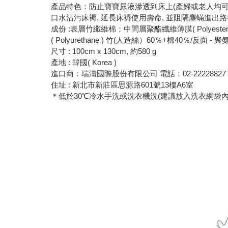
產品特色：防止寶寶尿液滲透到床上(產婦或老人均可
口水沾污床褥, 延長床褥使用壽命, 並阻隔塵蟎進出路
成份 :表層竹纖維棉；中間層聚酯纖維薄膜( Polyester
( Polyurethane ) 竹(人造絲）60％+棉40％/反面 - 
尺寸 : 100cm x 130cm, 約580 g
產地 : 韓國( Korea )
進口商：瑞濤國際股份有限公司 電話：02-22228827
住址 : 新北市新莊區思源路601號13樓A6室
＊低於30℃冷水手洗或洗衣機洗(建議放入洗衣網袋內