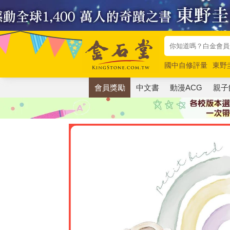
國中自修評量
東野
唯紅花綻放
奧德賽
會員獎勵
中文書
動漫ACG
親子