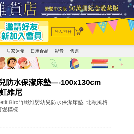
0
登入/註冊
電
居家休閒
日用食品
影音
售票
幼兒防水保潔床墊—-100x130cm
 彩虹維尼
it Bird竹纖維嬰幼兒防水保潔床墊, 北歐風格
可愛模樣