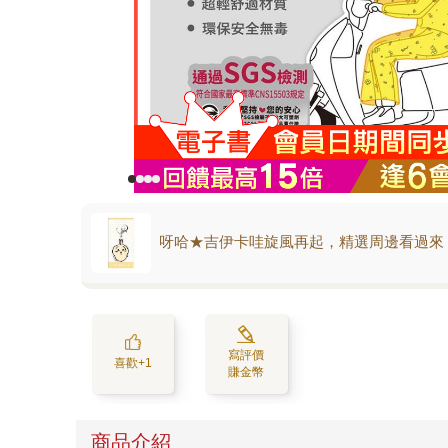
呀哈★吉伊卡哇旋風再起，精選周邊看過來
寫評價
喜歡+1
賺金幣
商品介紹