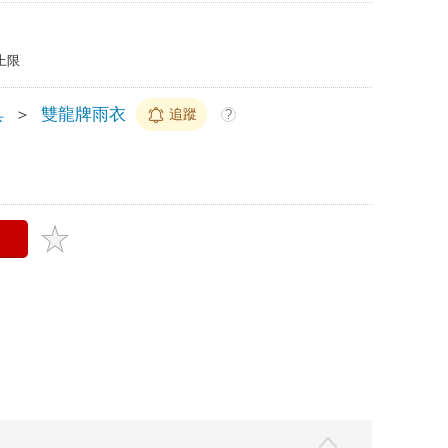
上限
具
＞
雙龍牌雨衣
追蹤
?