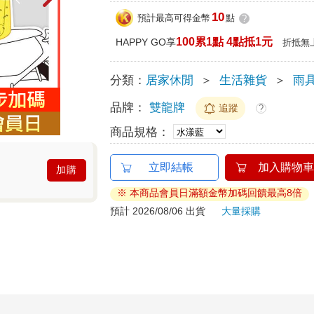
10
預計最高可得金幣
點
?
100累1點 4點抵1元
HAPPY GO享
折抵無
分類：
居家休閒
＞
生活雜貨
＞
雨
品牌：
雙龍牌
追蹤
?
商品規格：
立即結帳
加入購物車
加購
※ 本商品會員日滿額金幣加碼回饋最高8倍
預計 2026/08/06 出貨
大量採購