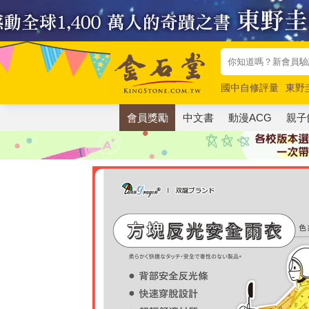
國中自修評量
東野
唯紅花綻放
奧德賽
會員獎勵
中文書
動漫ACG
親子