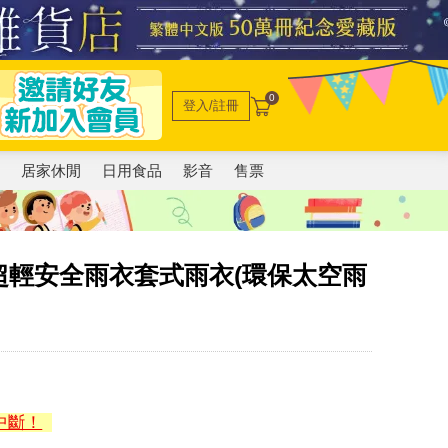
0
登入/註冊
電
居家休閒
日用食品
影音
售票
超輕安全雨衣套式雨衣(環保太空雨
中斷！