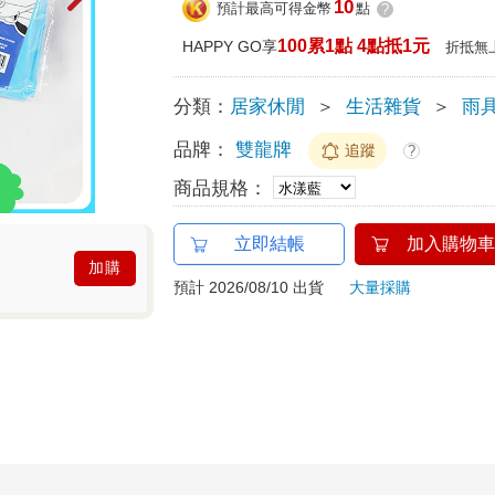
10
預計最高可得金幣
點
?
100累1點 4點抵1元
HAPPY GO享
折抵無
分類：
居家休閒
＞
生活雜貨
＞
雨
品牌：
雙龍牌
追蹤
?
商品規格：
立即結帳
加入購物車
加購
預計 2026/08/10 出貨
大量採購