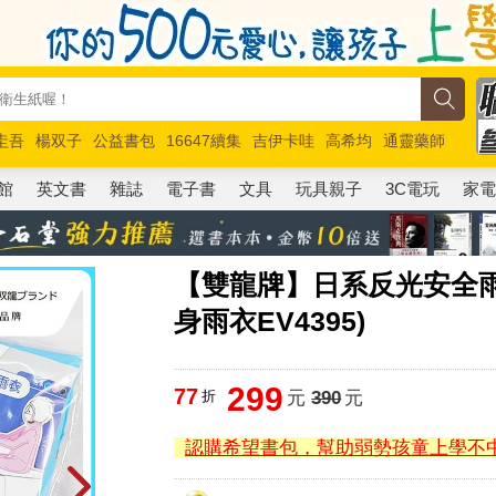
圭吾
楊双子
公益書包
16647續集
吉伊卡哇
高希均
通靈藥師
路邊攤新作
馬斯克
玩具總動員5
超慢跑
館
英文書
雜誌
電子書
文具
玩具親子
3C電玩
家
【雙龍牌】日系反光安全
身雨衣EV4395)
299
77
折
元
390
元
認購希望書包，幫助弱勢孩童上學不