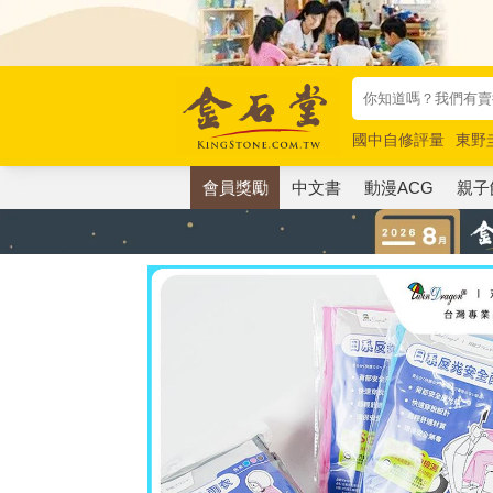
國中自修評量
東野
唯紅花綻放
奧德賽
會員獎勵
中文書
動漫ACG
親子