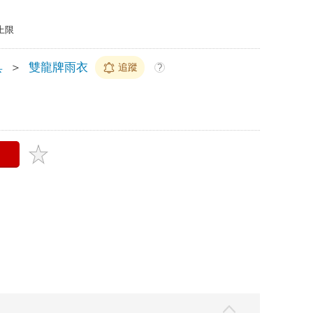
上限
具
＞
雙龍牌雨衣
追蹤
?