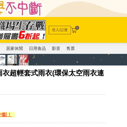
0
登入/註冊
電
居家休閒
日用食品
影音
售票
雨衣超輕套式雨衣(環保太空雨衣連
中斷！