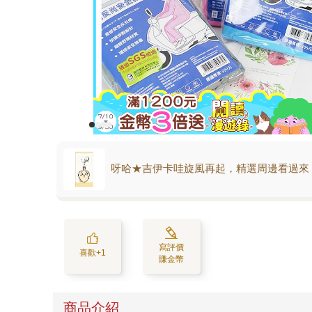
呀哈★吉伊卡哇旋風再起，精選周邊看過來
寫評價
喜歡+1
賺金幣
商品介紹