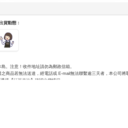
握出貨動態：
本島。注意！收件地址請勿為郵政信箱。
商品若無法送達，經電話或 E-mail無法聯繫逾三天者，本公司
可透過【
訂單查詢
】確認出貨情況。
，圖片僅供參考，商品依實際供貨樣式為準。
器材等）及需安裝商品，請依商品頁面說明為主。訂單完成收款確認
約定配送時一併告知，廠商將保留出貨與否的權利。
求您前往ATM提款機，請不要聽從指示，以免受騙上當！