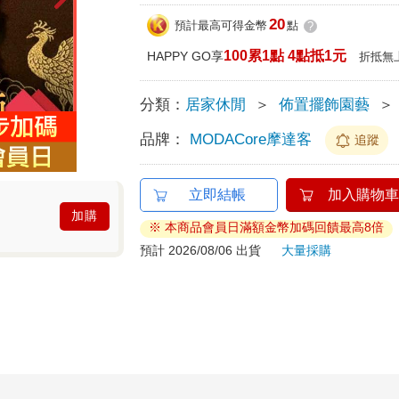
20
預計最高可得金幣
點
?
100累1點 4點抵1元
HAPPY GO享
折抵無
分類：
居家休閒
＞
佈置擺飾園藝
＞
品牌：
MODACore摩達客
追蹤
立即結帳
加入購物車
加購
※ 本商品會員日滿額金幣加碼回饋最高8倍
預計 2026/08/06 出貨
大量採購