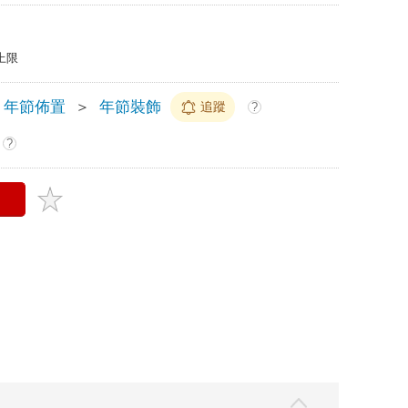
上限
年節佈置
＞
年節裝飾
追蹤
?
?