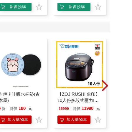
新書預購
新書預購
加
吉伊卡哇吸水杯墊(古
【ZOJIRUSHI 象印】
40－7
本屋)
10人份多段式壓力IH
AW－41
微電腦電子鍋(NP-
180
11990
45
9
折
特價
元
特價
元
特價
15999
ZAF18)
加入購物車
加入購物車
加