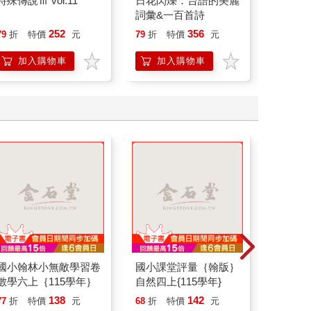
特殊傳說Ⅲ vol.11
日花閃爍：台語的美麗
演員們
詞彙&一百首詩
底外傳
252
356
79
折
特價
元
79
折
特價
元
79
折
加入購物車
加入購物車
加
國小翰林小無敵學習卷
國小課堂評量｛翰版｝
超速通膨
數學六上｛115學年｝
自然四上{115學年}
138
142
77
折
特價
元
68
折
特價
元
79
折