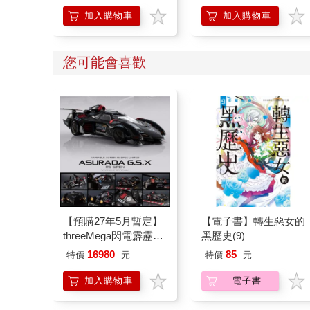
加入購物車
加入購物車
您可能會喜歡
【預購27年5月暫定】
【電子書】轉生惡女的
threeMega閃電霹靂車
黑歷史(9)
VA Hi-SPEC UNITED
16980
85
特價
元
特價
元
阿斯拉 G.S.X RS
SIREN 黑色限定
加入購物車
電子書