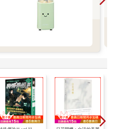
會議
低音
燥！