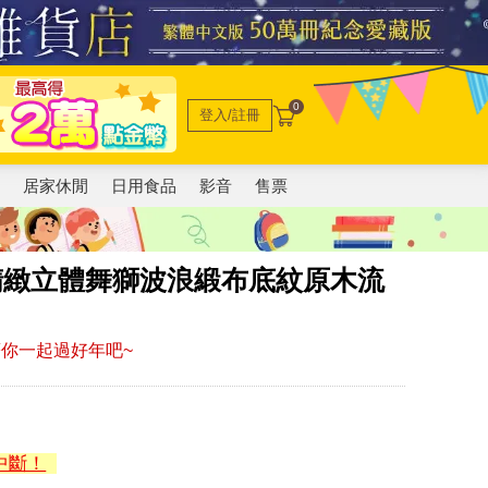
0
登入/註冊
電
居家休閒
日用食品
影音
售票
精緻立體舞獅波浪緞布底紋原木流
你一起過好年吧~
中斷！