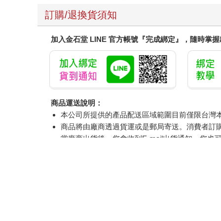
訂購/退換貨須知
加入金石堂 LINE 官方帳號『完成綁定』，隨時掌
商品運送說明：
本公司所提供的產品配送區域範圍目前僅限台灣
商品將由廠商透過貨運或是郵局寄送。消費者訂購之
當廠商出貨後，您會收到E-mail出貨通知，您也
產品顏色可能會因網頁呈現與拍攝關係產生色差
如果是大型商品（如：傢俱、床墊、家電、運動
偏遠地區、樓層費及其它加價費用，皆由廠商於
提醒您！！
金石堂及銀行均不會請您操作ATM! 如接獲電話要