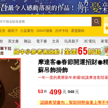
圭吾
楊双子
公益書包
16647續集
吉伊卡哇
通靈藥師
路邊攤新作
馬斯克
玩具總動員5
超慢跑
館
英文書
雜誌
電子書
文具
玩具親子
3C電玩
家
摩達客◉春節開運招財◉
蘇吊飾掛飾
一年一度的農曆新年來囉!就讓摩達客陪著
499
53
折
元
948
元
認購希望書包，幫助弱勢孩童上學不