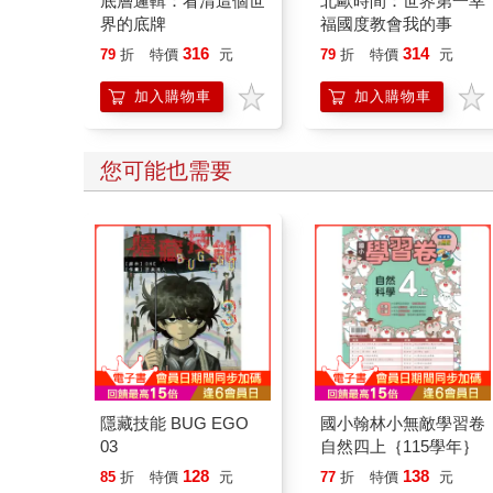
底層邏輯：看清這個世
北歐時間：世界第一幸
界的底牌
福國度教會我的事
316
314
79
折
特價
元
79
折
特價
元
加入購物車
加入購物車
您可能也需要
隱藏技能 BUG EGO
國小翰林小無敵學習卷
03
自然四上｛115學年｝
128
138
85
折
特價
元
77
折
特價
元