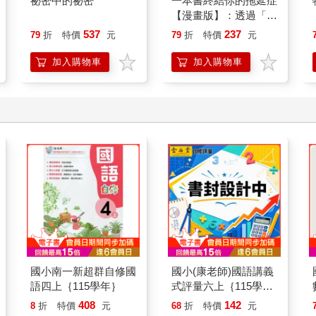
祕密中的祕密
一本書終結你的拖延症
【漫畫版】：透過「小
行動」打開大腦的行動
537
237
79
折
特價
元
79
折
特價
元
開關，懶人也能變身
「行動派」的37個科
加入購物車
加入購物車
學方法
國小南一新超群自修國
國小(康老師)國語講義
語四上｛115學年｝
式評量六上｛115學
年｝
408
142
8
折
特價
元
68
折
特價
元