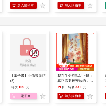
加入購物車
加入購物車
【電子書】小僧來參訪
我在生命終點站上班：
(8)
真正需要被安放的，其
實是留下來的人
105
331
特價
元
79
折
特價
元
電子書
加入購物車