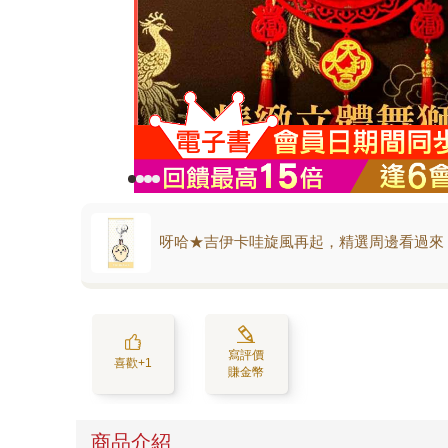
呀哈★吉伊卡哇旋風再起，精選周邊看過來
寫評價
喜歡+1
賺金幣
商品介紹