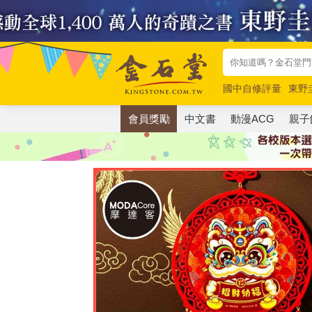
國中自修評量
東野
唯紅花綻放
奧德賽
會員獎勵
中文書
動漫ACG
親子