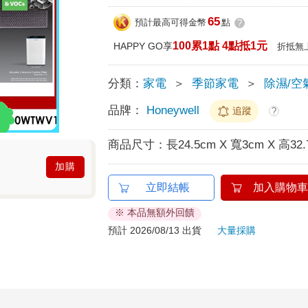
65
預計最高可得金幣
點
?
100累1點 4點抵1元
HAPPY GO享
折抵無
分類：
家電
＞
季節家電
＞
除濕/空
品牌：
Honeywell
追蹤
?
商品尺寸：
長24.5cm X 寬3cm X 高32.
加購
立即結帳
加入購物車
※ 本品無額外回饋
預計 2026/08/13 出貨
大量採購