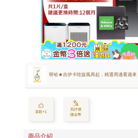
呀哈★吉伊卡哇旋風再起，精選周邊看過來
寫評價
喜歡+1
賺金幣
商品介紹