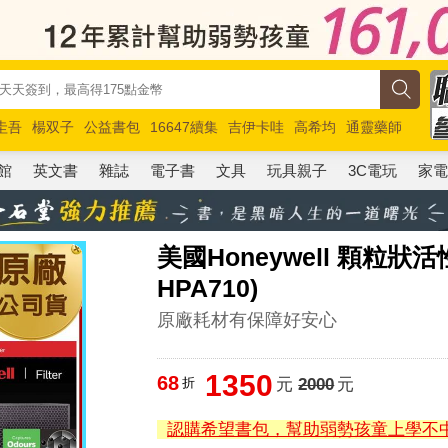
圭吾
楊双子
公益書包
16647續集
吉伊卡哇
高希均
通靈藥師
路邊攤新作
馬斯克
玩具總動員5
超慢跑
館
英文書
雜誌
電子書
文具
玩具親子
3C電玩
家
美國Honeywell 顆粒狀活
HPA710)
原廠耗材有保障好安心
1350
68
折
元
2000
元
認購希望書包，幫助弱勢孩童上學不