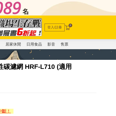
0
登入/註冊
電
居家休閒
日用食品
影音
售票
性碳濾網 HRF-L710 (適用
中斷！