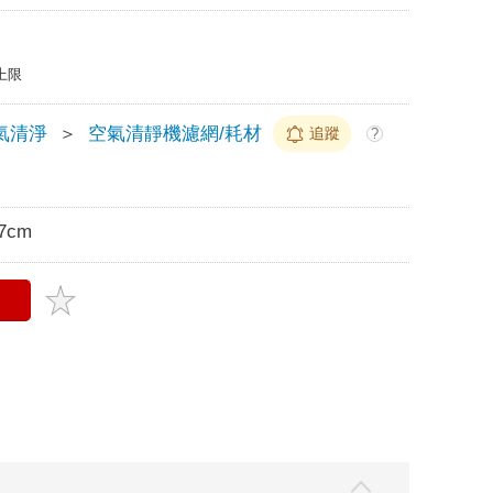
上限
氣清淨
＞
空氣清靜機濾網/耗材
追蹤
?
7cm