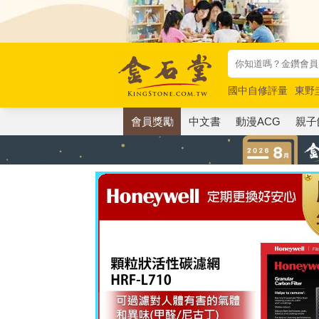
國中自修評量
東野
唯紅花綻放
奧德賽
會員獎勵
中文書
動漫ACG
親子