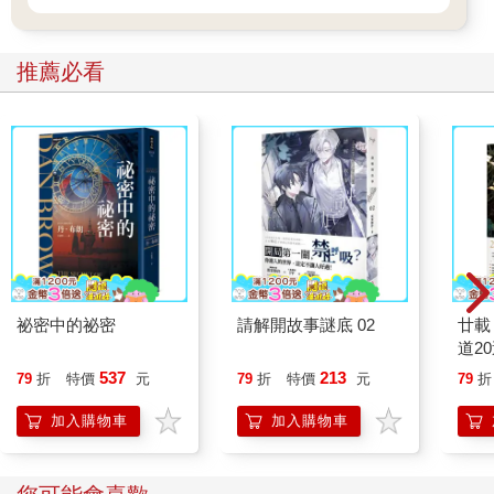
推薦必看
祕密中的祕密
請解開故事謎底 02
廿載
道2
537
213
79
折
特價
元
79
折
特價
元
79
折
加入購物車
加入購物車