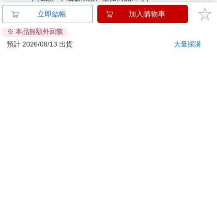
已拆封之個人衛生用品。（如：內衣褲、刮鬍刀、除毛
立即結帳
加入購物車
刀…等）
※ 本品無額外回饋
若非上列種類商品，均享有到貨7天的猶豫期（含例假
日）。
預計 2026/08/13 出貨
大量採購
辦理退換貨時，商品（組合商品恕無法接受單獨退貨）必須
是您收到商品時的原始狀態（包含商品本體、配件、贈品、
保證書、所有附隨資料文件及原廠內外包裝…等），請勿直
接使用原廠包裝寄送，或於原廠包裝上黏貼紙張或書寫文
字。
退回商品若無法回復原狀，將請您負擔回復原狀所需費用，
嚴重時將影響您的退貨權益。