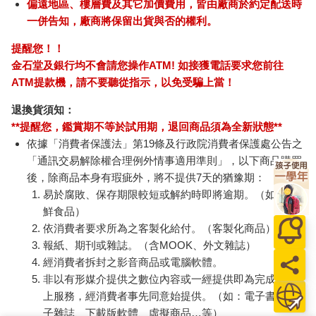
偏遠地區、樓層費及其它加價費用，皆由廠商於約定配送時
一併告知，廠商將保留出貨與否的權利。
提醒您！！
金石堂及銀行均不會請您操作ATM! 如接獲電話要求您前往
ATM提款機，請不要聽從指示，以免受騙上當！
退換貨須知：
**提醒您，鑑賞期不等於試用期，退回商品須為全新狀態**
依據「消費者保護法」第19條及行政院消費者保護處公告之
「通訊交易解除權合理例外情事適用準則」，以下商品購買
後，除商品本身有瑕疵外，將不提供7天的猶豫期：
易於腐敗、保存期限較短或解約時即將逾期。（如：生
鮮食品）
依消費者要求所為之客製化給付。（客製化商品）
報紙、期刊或雜誌。（含MOOK、外文雜誌）
經消費者拆封之影音商品或電腦軟體。
非以有形媒介提供之數位內容或一經提供即為完成之線
上服務，經消費者事先同意始提供。（如：電子書、電
子雜誌、下載版軟體、虛擬商品…等）