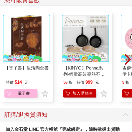
您可能會喜歡
【電子書】生活陶全書
【KINYO】Penna系
吉伊
列-輕量高效導熱不沾
伊卡
平煎鍋30cm
514
999
特價
元
56
折
特價
元
9
折
電子書
加入購物車
訂購/退換貨須知
加入金石堂 LINE 官方帳號『完成綁定』，隨時掌握出貨動