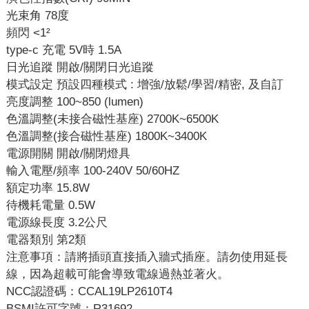
光束角 78度
頻閃 <1²
type-c 充電 5V時 1.5A
日光追蹤 開啟/關閉日光追蹤
模式設定 預設四種模式 : 增強/放鬆/學習/精密, 及自訂
亮度調整 100~850 (lumen)
色溫調整(未接合磁性基座) 2700K~6500K
色溫調整(接合磁性基座) 1800K~3400K
電源開關 開啟/關閉燈具
輸入電壓/頻率 100-240V 50/60HZ
額定功率 15.8W
待機耗電量 0.5W
電源線長度 3.2公尺
電器類別 第2類
注意事項：請將插頭直接插入牆式插座。請勿使用延長
線，因為超載可能會導致電線過熱並著火。
NCC認證碼：CCAL19LP2610T4
BSMI許可字號：R31692