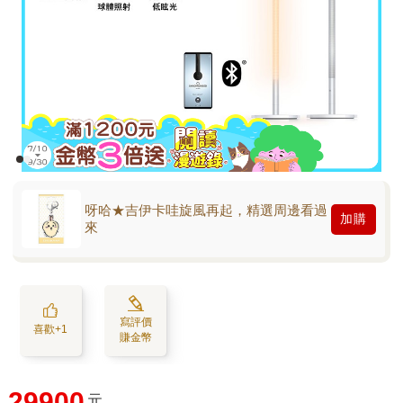
呀哈★吉伊卡哇旋風再起，精選周邊看過
加購
來
寫評價
喜歡+1
賺金幣
29900
元