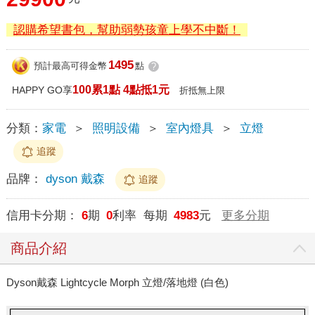
認購希望書包，幫助弱勢孩童上學不中斷！
1495
預計最高可得金幣
點
?
100累1點 4點抵1元
HAPPY GO享
折抵無上限
分類：
家電
＞
照明設備
＞
室內燈具
＞
立燈
追蹤
品牌：
dyson 戴森
追蹤
信用卡分期：
6
期
0
利率 每期
4983
元
更多分期
商品介紹
Dyson戴森 Lightcycle Morph 立燈/落地燈 (白色)