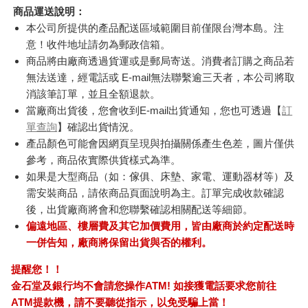
商品運送說明：
本公司所提供的產品配送區域範圍目前僅限台灣本島。注
意！收件地址請勿為郵政信箱。
商品將由廠商透過貨運或是郵局寄送。消費者訂購之商品若
無法送達，經電話或 E-mail無法聯繫逾三天者，本公司將取
消該筆訂單，並且全額退款。
當廠商出貨後，您會收到E-mail出貨通知，您也可透過【
訂
單查詢
】確認出貨情況。
產品顏色可能會因網頁呈現與拍攝關係產生色差，圖片僅供
參考，商品依實際供貨樣式為準。
如果是大型商品（如：傢俱、床墊、家電、運動器材等）及
需安裝商品，請依商品頁面說明為主。訂單完成收款確認
後，出貨廠商將會和您聯繫確認相關配送等細節。
偏遠地區、樓層費及其它加價費用，皆由廠商於約定配送時
一併告知，廠商將保留出貨與否的權利。
提醒您！！
金石堂及銀行均不會請您操作ATM! 如接獲電話要求您前往
ATM提款機，請不要聽從指示，以免受騙上當！