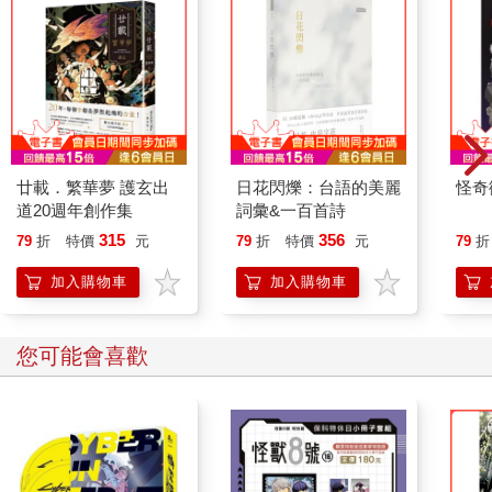
廿載．繁華夢 護玄出
日花閃爍：台語的美麗
怪奇
道20週年創作集
詞彙&一百首詩
315
356
79
折
特價
元
79
折
特價
元
79
折
加入購物車
加入購物車
您可能會喜歡