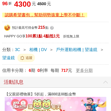
4300
96
折
元
4500
元
認購希望書包，幫助弱勢孩童上學不中斷！
215
預計最高可得金幣
點
?
100累1點 4點抵1元
HAPPY GO享
折抵無上限
分類：
3C
＞
相機 | DV
＞
戶外運動相機 | 望遠鏡
＞
望遠鏡
追蹤
信用卡分期：
6
期
0
利率 每期
717
元
更多分期
活動訊息
【父親節禮物展】5折起，滿888送88點金幣