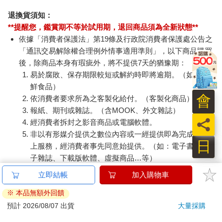
退換貨須知：
**提醒您，鑑賞期不等於試用期，退回商品須為全新狀態**
依據「消費者保護法」第19條及行政院消費者保護處公告之
「通訊交易解除權合理例外情事適用準則」，以下商品購買
後，除商品本身有瑕疵外，將不提供7天的猶豫期：
易於腐敗、保存期限較短或解約時即將逾期。（如：生
鮮食品）
會
依消費者要求所為之客製化給付。（客製化商品）
報紙、期刊或雜誌。（含MOOK、外文雜誌）
員
經消費者拆封之影音商品或電腦軟體。
非以有形媒介提供之數位內容或一經提供即為完成之線
日
上服務，經消費者事先同意始提供。（如：電子書、電
子雜誌、下載版軟體、虛擬商品…等）
已拆封之個人衛生用品。（如：內衣褲、刮鬍刀、除毛
立即結帳
加入購物車
刀…等）
※ 本品無額外回饋
若非上列種類商品，均享有到貨7天的猶豫期（含例假
日）。
預計 2026/08/07 出貨
大量採購
辦理退換貨時，商品（組合商品恕無法接受單獨退貨）必須