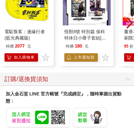
電馭叛客：邊緣行者
怪獸8號 特別篇 保科
薰香
(藍光典藏版)
特休日小冊子套組[限
刷限定
加購]
2077
180
特價
元
特價
元
85
折
加入購物車
上市通知我
訂購/退換貨須知
加入金石堂 LINE 官方帳號『完成綁定』，隨時掌握出貨動
態：