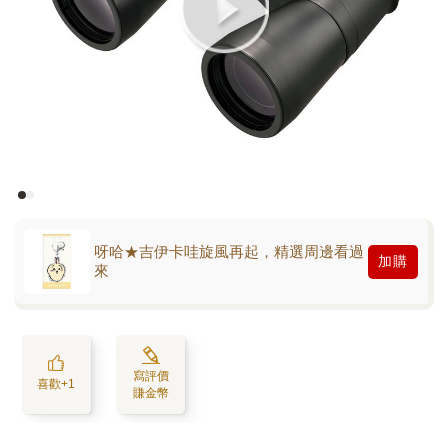
呀哈★吉伊卡哇旋風再起，精選周邊看過
加購
來
寫評價
喜歡+1
賺金幣