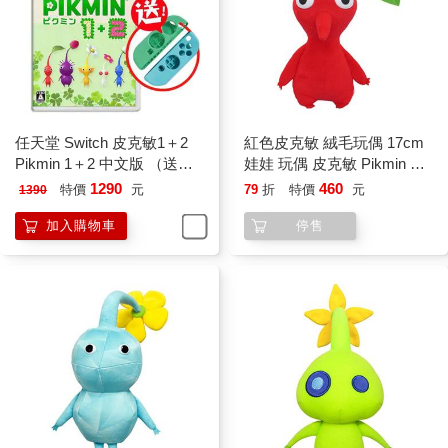
任天堂 Switch 皮克敏1＋2
紅色皮克敏 絨毛玩偶 17cm
Pikmin 1＋2 中文版 （送矽
娃娃 玩偶 皮克敏 Pikmin 任
膠套）
天堂 三英貿易
1290
460
特價
元
79
折
特價
元
1390
加入購物車
停售