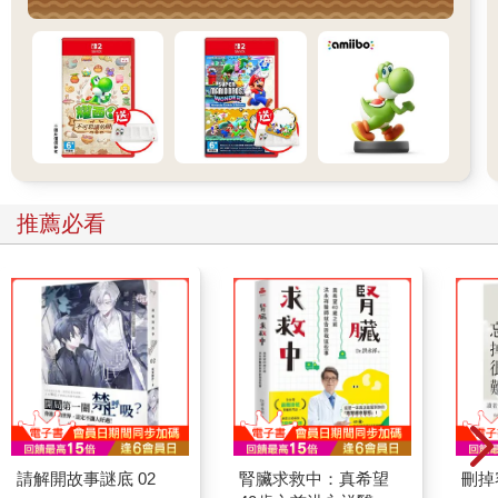
推薦必看
請解開故事謎底 02
腎臟求救中：真希望
刪掉