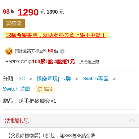
1290
93
折
元
1390
元
買整套
認購希望書包，幫助弱勢孩童上學不中斷！
60
預計最高可得金幣
點
?
100累1點 4點抵1元
HAPPY GO享
折抵無上限
分類：
3C
＞
娛樂電玩| 卡牌
＞
Switch專區
＞
Switch 遊戲
追蹤
贈品：
送手把矽膠套×1
活動訊息
【父親節禮物展】5折起，滿888送88點金幣