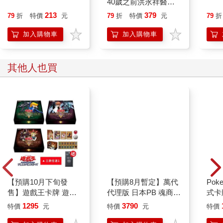
40歲之前洪永祥醫師
就告訴我這些事
213
379
79
折
特價
元
79
折
特價
元
79
折
加入購物車
加入購物車
其他人也買
Po
式卡
組組
vs 
版（
【預購10月下旬發
【預購8月暫定】萬代
售】遊戲王卡牌 遊戲
代理版 日本PB 魂商店
王 源繪決鬥套組 遊戲
限定 數碼寶貝 D-ARK
1295
3790
特價
元
特價
元
特價
篇／城之內篇／海馬篇
25周年彩色進化版