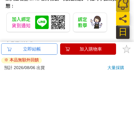
態：
商品運送說明：
本公司所提供的產品配送區域範圍目前僅限台灣本島。注
意！收件地址請勿為郵政信箱。
商品將由廠商透過貨運或是郵局寄送。消費者訂購之商品若
無法送達，經電話或 E-mail無法聯繫逾三天者，本公司將取
消該筆訂單，並且全額退款。
當廠商出貨後，您會收到E-mail出貨通知，您也可透過【
訂
單查詢
】確認出貨情況。
產品顏色可能會因網頁呈現與拍攝關係產生色差，圖片僅供
參考，商品依實際供貨樣式為準。
如果是大型商品（如：傢俱、床墊、家電、運動器材等）及
需安裝商品，請依商品頁面說明為主。訂單完成收款確認
後，出貨廠商將會和您聯繫確認相關配送等細節。