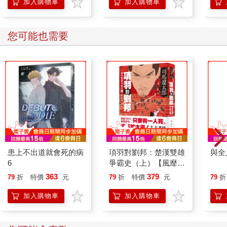
（台灣代理版-三款任
加入購物車
加入購物車
選）
您可能也需要
患上不出道就會死的病
項羽對劉邦：楚漢雙雄
與全
6
爭霸史（上）【風靡
30年暢銷新版】
363
379
79
折
特價
元
79
折
特價
元
79
折
加入購物車
加入購物車