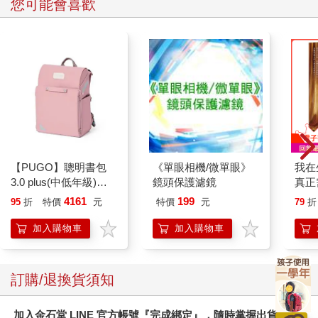
您可能會喜歡
【PUGO】聰明書包
《單眼相機/微單眼》
我在
3.0 plus(中低年級)藕
鏡頭保護濾鏡
真正
粉 全新進化玩美上市
實是
4161
199
95
折
特價
元
特價
元
79
折
加入購物車
加入購物車
訂購/退換貨須知
加入金石堂 LINE 官方帳號『完成綁定』，隨時掌握出貨動