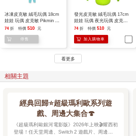
冰凍皮克敏 絨毛玩偶 18cm
發光皮克敏 絨毛玩偶 17cm
娃娃 玩偶 皮克敏 Pikmin 任
娃娃 玩偶 夜光玩偶 皮克敏
天堂 三英貿易
Pikmin 任天堂 三英貿易
510
510
74
折
特價
元
74
折
特價
元
停售
加入購物車
看更多
相關主題
經典回歸⭐超級瑪利歐系列遊
戲、周邊大集合🍄
《超級瑪利歐銀河電影版》2026年上映🎬耀西初
登場！任天堂周邊、Switch 2 遊戲片、周邊配件