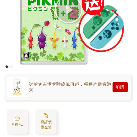
呀哈★吉伊卡哇旋風再起，精選周邊看過
加購
來
寫評價
喜歡+1
賺金幣