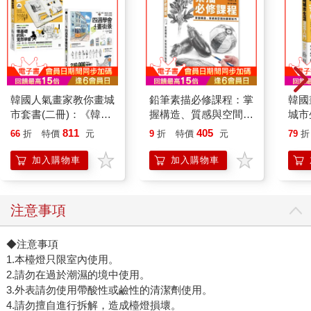
韓國人氣畫家教你畫城
鉛筆素描必修課程：掌
韓國
市套書(二冊)：《韓國
握構造、質感與空間的
城市
畫家CaCol—手繪城市
觀察技巧
了就
811
405
66
折
特價
元
9
折
特價
元
79
折
生活速寫入門》、《四
常、
週學會畫街景》
畫筆
加入購物車
加入購物車
注意事項
◆注意事項
1.本檯燈只限室內使用。
2.請勿在過於潮濕的境中使用。
3.外表請勿使用帶酸性或鹼性的清潔劑使用。
4.請勿擅自進行拆解，造成檯燈損壞。