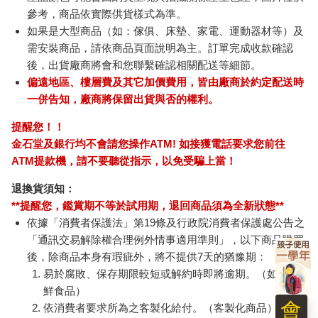
參考，商品依實際供貨樣式為準。
如果是大型商品（如：傢俱、床墊、家電、運動器材等）及
需安裝商品，請依商品頁面說明為主。訂單完成收款確認
後，出貨廠商將會和您聯繫確認相關配送等細節。
偏遠地區、樓層費及其它加價費用，皆由廠商於約定配送時
一併告知，廠商將保留出貨與否的權利。
提醒您！！
金石堂及銀行均不會請您操作ATM! 如接獲電話要求您前往
ATM提款機，請不要聽從指示，以免受騙上當！
退換貨須知：
**提醒您，鑑賞期不等於試用期，退回商品須為全新狀態**
依據「消費者保護法」第19條及行政院消費者保護處公告之
「通訊交易解除權合理例外情事適用準則」，以下商品購買
後，除商品本身有瑕疵外，將不提供7天的猶豫期：
易於腐敗、保存期限較短或解約時即將逾期。（如：生
鮮食品）
會
依消費者要求所為之客製化給付。（客製化商品）