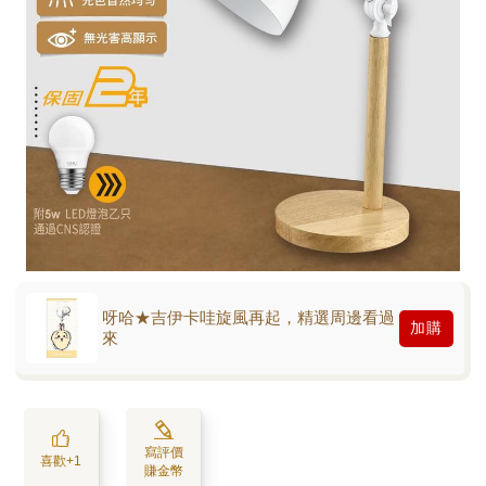
呀哈★吉伊卡哇旋風再起，精選周邊看過
加購
來
寫評價
喜歡+1
賺金幣