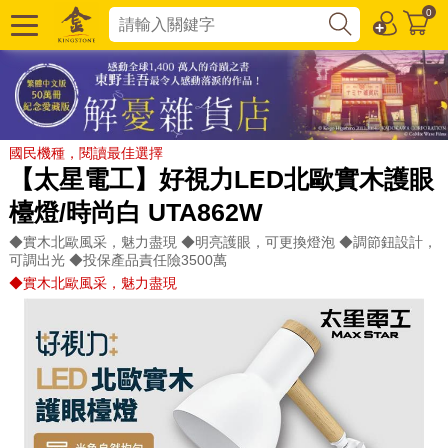
0
國民機種，閱讀最佳選擇
【太星電工】好視力LED北歐實木護眼
檯燈/時尚白 UTA862W
◆實木北歐風采，魅力盡現 ◆明亮護眼，可更換燈泡 ◆調節鈕設計，
可調出光 ◆投保產品責任險3500萬
◆實木北歐風采，魅力盡現