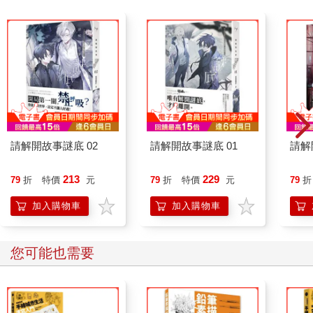
請解開故事謎底 02
請解開故事謎底 01
請解
213
229
79
折
特價
元
79
折
特價
元
79
折
加入購物車
加入購物車
您可能也需要