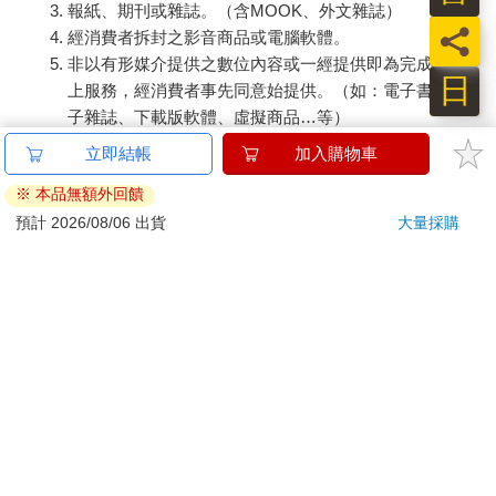
報紙、期刊或雜誌。（含MOOK、外文雜誌）
員
經消費者拆封之影音商品或電腦軟體。
非以有形媒介提供之數位內容或一經提供即為完成之線
日
上服務，經消費者事先同意始提供。（如：電子書、電
子雜誌、下載版軟體、虛擬商品…等）
已拆封之個人衛生用品。（如：內衣褲、刮鬍刀、除毛
刀…等）
若非上列種類商品，均享有到貨7天的猶豫期（含例假
日）。
辦理退換貨時，商品（組合商品恕無法接受單獨退貨）必須
是您收到商品時的原始狀態（包含商品本體、配件、贈品、
保證書、所有附隨資料文件及原廠內外包裝…等），請勿直
接使用原廠包裝寄送，或於原廠包裝上黏貼紙張或書寫文
字。
退回商品若無法回復原狀，將請您負擔回復原狀所需費用，
嚴重時將影響您的退貨權益。