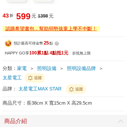
599
43
折
元
1398
元
認購希望書包，幫助弱勢孩童上學不中斷！
25
預計最高可得金幣
點
?
100累1點 4點抵1元
HAPPY GO享
折抵無上限
分類：
家電
＞
照明設備
＞
照明設備品牌
＞
太星電工
追蹤
品牌：
太星電工MAX STAR
追蹤
商品尺寸：
長38cm X 寬15cm X 高29.5cm
商品介紹