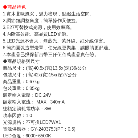
◆商品特色
1.實木北歐風采，魅力盡現，點綴生活空間。
2.調節鈕調整角度，簡單操作又便捷。
3.E27可替換式光源，使用效率高。
4.內附高效能、高品質LED光源。
5.LED光源不含汞，無藍光、紫外線、紅外線傷害。
6.簡約圓弧造型燈罩，使光線更聚集，讓眼睛更舒適。
7.本產品已投保新台幣三仟伍佰萬產品責任險。
◆商品規格與尺寸
商品尺寸：(高)40.5x(寬)13.5x(深)36/公分
包裝尺寸：(高)42x(寬)15x(深)7/公分
商品重量：0.67kg
包裝重量：0.95kg
額定輸入電壓：DC 24V
額定輸入電流： MAX 340mA
總額定消耗電功率：8W
功率因數：1.0
光源規格：不可換LED7WX1
電源供應器：GY-240375J(PF：0.5)
LED色溫：6000~6500K