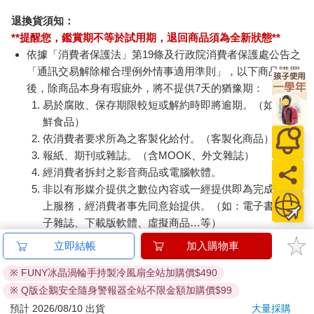
退換貨須知：
**提醒您，鑑賞期不等於試用期，退回商品須為全新狀態**
依據「消費者保護法」第19條及行政院消費者保護處公告之
「通訊交易解除權合理例外情事適用準則」，以下商品購買
後，除商品本身有瑕疵外，將不提供7天的猶豫期：
易於腐敗、保存期限較短或解約時即將逾期。（如：生
鮮食品）
依消費者要求所為之客製化給付。（客製化商品）
報紙、期刊或雜誌。（含MOOK、外文雜誌）
經消費者拆封之影音商品或電腦軟體。
非以有形媒介提供之數位內容或一經提供即為完成之線
上服務，經消費者事先同意始提供。（如：電子書、電
子雜誌、下載版軟體、虛擬商品…等）
已拆封之個人衛生用品。（如：內衣褲、刮鬍刀、除毛
立即結帳
加入購物車
刀…等）
若非上列種類商品，均享有到貨7天的猶豫期（含例假
※ FUNY冰晶渦輪手持製冷風扇全站加購價$490
日）。
※ Q版企鵝安全隨身警報器全站不限金額加購價$99
辦理退換貨時，商品（組合商品恕無法接受單獨退貨）必須
預計 2026/08/10 出貨
大量採購