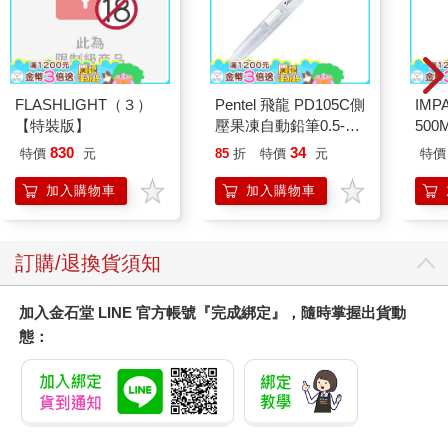
FLASHLIGHT（３）
Pentel 飛龍 PD105C側
IM
【特裝版】
壓果凍自動鉛筆0.5-白
500
桿
IM0
830
34
特價
元
85
折
特價
元
特價
加入購物車
加入購物車
訂購/退換貨須知
加入金石堂 LINE 官方帳號『完成綁定』，隨時掌握出貨動
態：