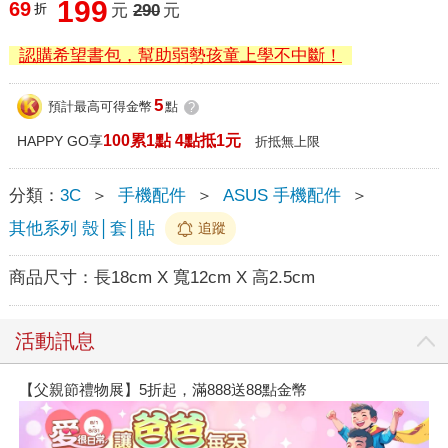
199
69
折
元
290
元
認購希望書包，幫助弱勢孩童上學不中斷！
5
預計最高可得金幣
點
?
100累1點 4點抵1元
HAPPY GO享
折抵無上限
分類：
3C
＞
手機配件
＞
ASUS 手機配件
＞
其他系列 殼│套│貼
追蹤
商品尺寸：
長18cm X 寬12cm X 高2.5cm
活動訊息
【父親節禮物展】5折起，滿888送88點金幣