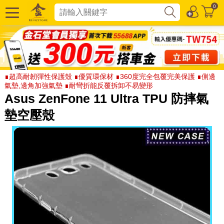
0
∎超高耐韌彈性保護殼 ∎優質環保材 ∎360度完全包覆完美保護 ∎側邊
氣墊,邊角加強氣墊 ∎耐彎折能反覆拆卸不易變形
Asus ZenFone 11 Ultra TPU 防摔氣
墊空壓殼