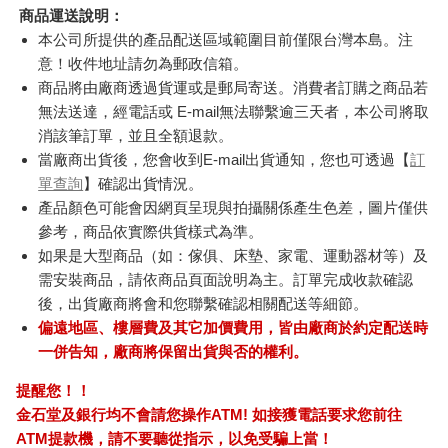
商品運送說明：
本公司所提供的產品配送區域範圍目前僅限台灣本島。注
意！收件地址請勿為郵政信箱。
商品將由廠商透過貨運或是郵局寄送。消費者訂購之商品若
無法送達，經電話或 E-mail無法聯繫逾三天者，本公司將取
消該筆訂單，並且全額退款。
當廠商出貨後，您會收到E-mail出貨通知，您也可透過【
訂
單查詢
】確認出貨情況。
產品顏色可能會因網頁呈現與拍攝關係產生色差，圖片僅供
參考，商品依實際供貨樣式為準。
如果是大型商品（如：傢俱、床墊、家電、運動器材等）及
需安裝商品，請依商品頁面說明為主。訂單完成收款確認
後，出貨廠商將會和您聯繫確認相關配送等細節。
偏遠地區、樓層費及其它加價費用，皆由廠商於約定配送時
一併告知，廠商將保留出貨與否的權利。
提醒您！！
金石堂及銀行均不會請您操作ATM! 如接獲電話要求您前往
ATM提款機，請不要聽從指示，以免受騙上當！