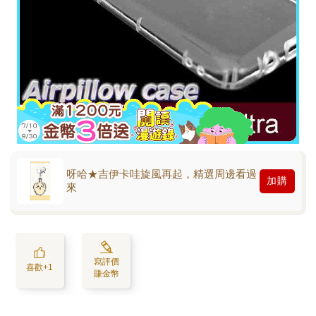
呀哈★吉伊卡哇旋風再起，精選周邊看過
加購
來
寫評價
喜歡+1
賺金幣