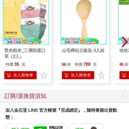
雙色蝦米_三層防護口
山毛櫸站立飯匙-3入組
哈哈
罩（2入）
35
788
特價
元
66
折
特價
元
86
折
加入購物車
加入購物車
訂購/退換貨須知
加入金石堂 LINE 官方帳號『完成綁定』，隨時掌握出貨動
態：