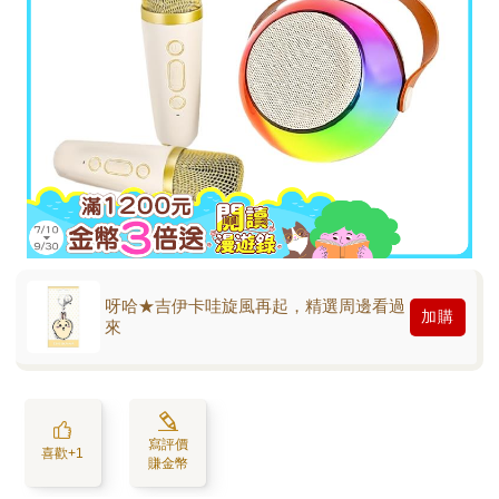
呀哈★吉伊卡哇旋風再起，精選周邊看過
加購
來
寫評價
喜歡+1
賺金幣