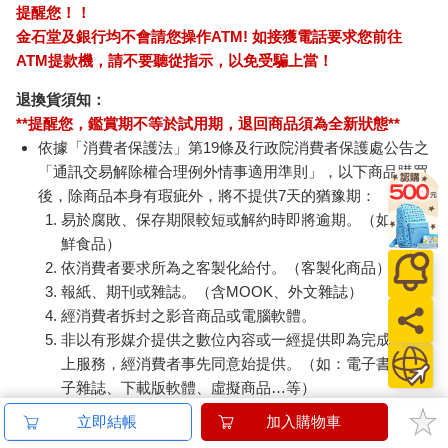
提醒您！！
金石堂及銀行均不會請您操作ATM! 如接獲電話要求您前往
ATM提款機，請不要聽從指示，以免受騙上當！
退換貨須知：
**提醒您，鑑賞期不等於試用期，退回商品須為全新狀態**
依據「消費者保護法」第19條及行政院消費者保護處公告之
「通訊交易解除權合理例外情事適用準則」，以下商品購買
後，除商品本身有瑕疵外，將不提供7天的猶豫期：
易於腐敗、保存期限較短或解約時即將逾期。（如：生
鮮食品）
依消費者要求所為之客製化給付。（客製化商品）
報紙、期刊或雜誌。（含MOOK、外文雜誌）
經消費者拆封之影音商品或電腦軟體。
非以有形媒介提供之數位內容或一經提供即為完成之線
上服務，經消費者事先同意始提供。（如：電子書、電
子雜誌、下載版軟體、虛擬商品…等）
已拆封之個人衛生用品。（如：內衣褲、刮鬍刀、除毛
立即結帳
加入購物車
刀…等）