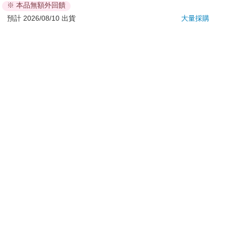
※ 本品無額外回饋
若非上列種類商品，均享有到貨7天的猶豫期（含例假
日）。
預計 2026/08/10 出貨
大量採購
辦理退換貨時，商品（組合商品恕無法接受單獨退貨）必須
是您收到商品時的原始狀態（包含商品本體、配件、贈品、
保證書、所有附隨資料文件及原廠內外包裝…等），請勿直
接使用原廠包裝寄送，或於原廠包裝上黏貼紙張或書寫文
字。
退回商品若無法回復原狀，將請您負擔回復原狀所需費用，
嚴重時將影響您的退貨權益。