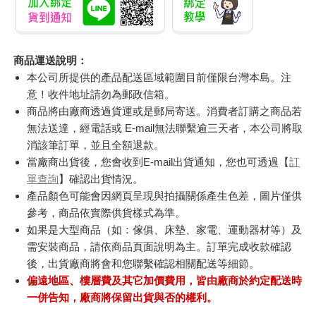
商品運送說明：
本公司所提供的產品配送區域範圍目前僅限台灣本島。注
意！收件地址請勿為郵政信箱。
商品將由廠商透過貨運或是郵局寄送。消費者訂購之商品若
無法送達，經電話或 E-mail無法聯繫逾三天者，本公司將取
消該筆訂單，並且全額退款。
當廠商出貨後，您會收到E-mail出貨通知，您也可透過【
訂
單查詢
】確認出貨情況。
產品顏色可能會因網頁呈現與拍攝關係產生色差，圖片僅供
參考，商品依實際供貨樣式為準。
如果是大型商品（如：傢俱、床墊、家電、運動器材等）及
需安裝商品，請依商品頁面說明為主。訂單完成收款確認
後，出貨廠商將會和您聯繫確認相關配送等細節。
偏遠地區、樓層費及其它加價費用，皆由廠商於約定配送時
一併告知，廠商將保留出貨與否的權利。