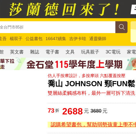
圭吾
楊双子
公益書包
16647續集
吉伊卡哇
通靈藥師
路邊攤新作
馬斯克
玩具總動員5
超慢跑
館
英文書
雜誌
電子書
文具
玩具親子
3C電玩
家
仿人手按摩設計，多按摩頭 六點覆蓋按壓
喬山 JOHNSON 頸FUN
雙層絲柔觸感布料，最外一層可拆下清洗
2688
73
折
元
3680
元
認購希望書包，幫助弱勢孩童上學不