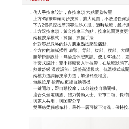
．仿人手按摩設計，多按摩頭 六點覆蓋按壓
上方4顆按摩頭同步按揉，擴大範圍，不放過任何
下方2個抓捏按摩頭專注斜方肌，適時放鬆，維持
．上方双按摩頭，黃金按摩三角點，按摩範圍更廣更
．兩種按摩模式：揉捏、抓捏手法
針對容易忽略的斜方肌重點按壓酸痛點。
．全方位的細膩揉捏 肩頸、背部、腹部、腰部、大
．腰帶掛脖設計：無論是休憩閱讀、使用3C產品，
手套式設計：雙手輕鬆套入手拉帶，在放鬆狀態下
．熱敷舒緩 溫度調節：調整高溫模式、低溫模式或
．兩檔力道調節按摩力道，加強舒緩程度。
．無線按摩 按摩結束後自動關機
一鍵開啟，即自動按摩，10分鐘後自動關機。
．適合久坐電腦族、體力勞動人士、都市白領、長時
．與家人共用，與閨蜜分享
雙層絲柔觸感布料，最外一層可拆下清洗，保持按