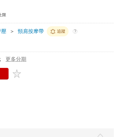
上限
紓壓
＞
頸肩按摩帶
追蹤
?
元
更多分期