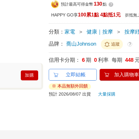
130
預計最高可得金幣
點
?
100累1點 4點抵1元
HAPPY GO享
折抵無
分類：
家電
＞
健康｜按摩
＞
按摩
品牌：
喬山Johnson
追蹤
?
信用卡分期：
6
期
0
利率 每期
448
立即結帳
加入購物車
加購
※ 本品無額外回饋
預計 2026/08/07 出貨
大量採購