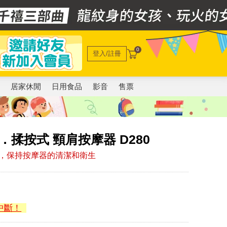
0
登入/註冊
電
居家休閒
日用食品
影音
售票
鬆．揉按式 頸肩按摩器 D280
，保持按摩器的清潔和衛生
中斷！