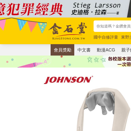
國中自修評量
東野
唯紅花綻放
奧德賽
會員獎勵
中文書
動漫ACG
親子