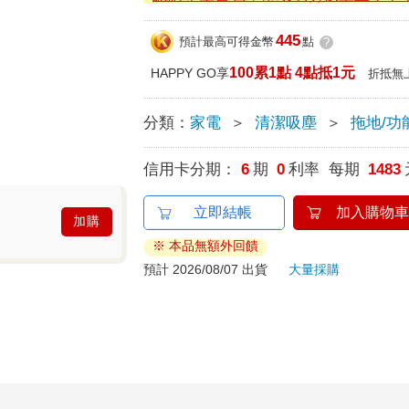
445
預計最高可得金幣
點
?
100累1點 4點抵1元
HAPPY GO享
折抵無
分類：
家電
＞
清潔吸塵
＞
拖地/功
信用卡分期：
6
期
0
利率 每期
1483
立即結帳
加入購物車
加購
※ 本品無額外回饋
預計 2026/08/07 出貨
大量採購