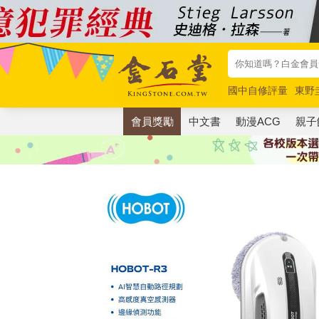
國中自修評量
東野
唯紅花綻放
奧德賽
會員獎勵
中文書
動漫ACG
親子