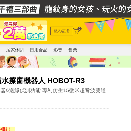
0
登入/註冊
電
居家休閒
日用食品
影音
售票
水擦窗機器人 HOBOT-R3
測器&邊緣偵測功能 專利仿生15微米超音波雙邊
中斷！