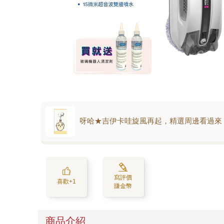
呀哈★吉伊卡哇旋風再起，精選周邊看過來
寫評價
喜歡+1
賺金幣
商品介紹