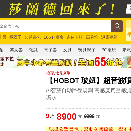
圭吾
楊双子
公益書包
16647續集
吉伊卡哇
高希均
通靈藥師
路邊攤新作
馬斯克
玩具總動員5
超慢跑
館
英文書
雜誌
電子書
文具
玩具親子
3C電玩
家
贈專用清潔劑
【HOBOT 玻妞】超音波噴
AI智慧自動路徑規劃 高感度真空感
噴水
8900
9
折
元
9900
元
認購希望書包，幫助弱勢孩童上學不