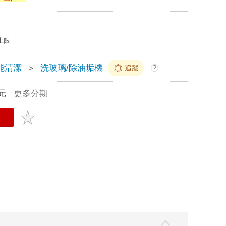
上限
能清潔
＞
洗玻璃/除油垢機
追蹤
?
元
更多分期