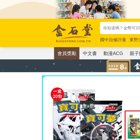
國中自修評量
東野
唯紅花綻放
奧德賽
會員獎勵
中文書
動漫ACG
親子