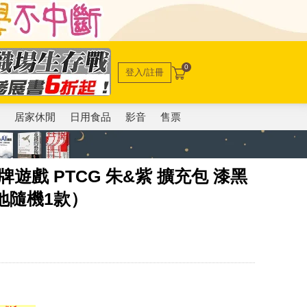
0
登入/註冊
電
居家休閒
日用食品
影音
售票
牌遊戲 PTCG 朱&紫 擴充包 漆黑
地隨機1款）