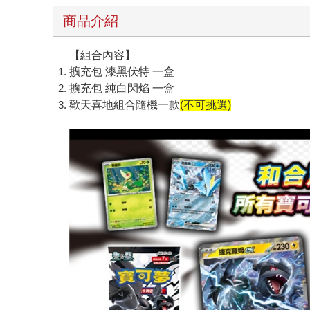
商品介紹
【組合內容】
擴充包 漆黑伏特 一盒
擴充包 純白閃焰 一盒
歡天喜地組合隨機一款
(不可挑選)