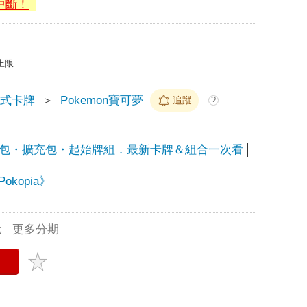
中斷！
上限
換式卡牌
＞
Pokemon寶可夢
追蹤
?
卡包・擴充包・起始牌組．最新卡牌＆組合一次看
Pokopia》
元
更多分期