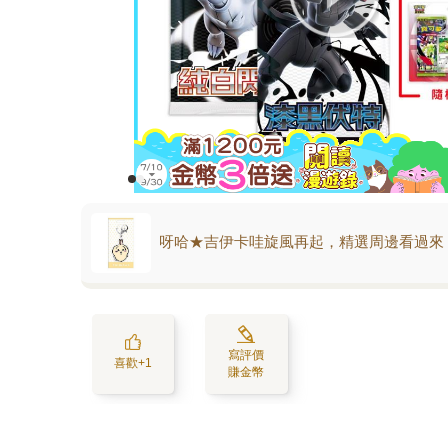
呀哈★吉伊卡哇旋風再起，精選周邊看過來
寫評價
喜歡+1
賺金幣