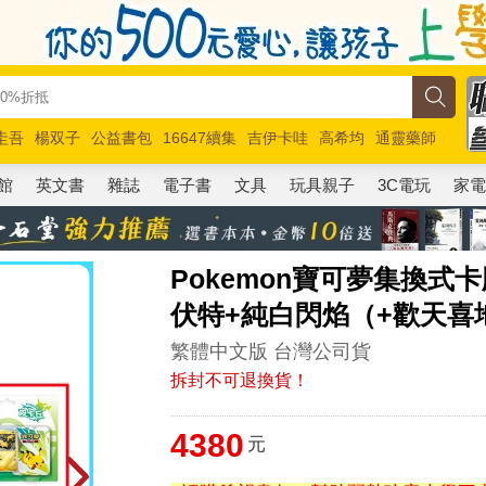
圭吾
楊双子
公益書包
16647續集
吉伊卡哇
高希均
通靈藥師
路邊攤新作
馬斯克
玩具總動員5
超慢跑
館
英文書
雜誌
電子書
文具
玩具親子
3C電玩
家
Pokemon寶可夢集換式卡
伏特+純白閃焰（+歡天喜
繁體中文版 台灣公司貨
拆封不可退換貨！
4380
元