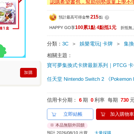
認購希望書包，幫助弱勢孩童上學不
215
預計最高可得金幣
點
?
100累1點 4點抵1元
HAPPY GO享
折抵無
分類：
3C
＞
娛樂電玩| 卡牌
＞
集
相關主題：
寶可夢集換式卡牌最新系列｜PTCG 
加購
任天堂 Nintendo Switch 2 《Pokemon 
信用卡分期：
6
期
0
利率 每期
730
立即結帳
加入購物車
※ 本品無額外回饋
預計 2026/08/10 出貨
大量採購