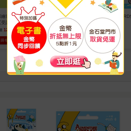
繪玻璃SUPERCARD悠遊卡-
三麗鷗彩繪玻璃SUPERCARD
【受託代銷】
大耳狗【受託代銷】
120
120
價
元
特價
元
150
入購物車
加入購物車
看更多