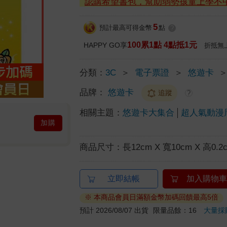
認購希望書包，幫助弱勢孩童上學不
5
預計最高可得金幣
點
?
100累1點 4點抵1元
HAPPY GO享
折抵無
分類：
3C
＞
電子票證
＞
悠遊卡
品牌：
悠遊卡
追蹤
?
相關主題：
悠遊卡大集合
超人氣動漫
加購
商品尺寸：
長12cm X 寬10cm X 高0.2
立即結帳
加入購物車
※ 本商品會員日滿額金幣加碼回饋最高5倍
預計 2026/08/07 出貨
限量品餘：16
大量採