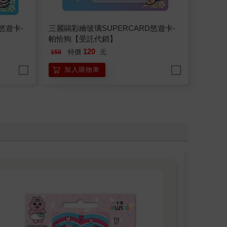
悠遊卡-
三麗鷗彩繪玻璃SUPERCARD悠遊卡-
帕恰狗【受託代銷】
120
特價
元
150
加入購物車
超
用