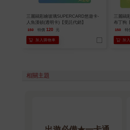
三麗鷗彩繪玻璃SUPERCARD悠遊卡-
三麗鷗彩
人魚漢頓(透明卡)【受託代銷】
布丁狗
120
特價
元
特
150
150
加入購物車
加
相關主題
出遊必備★一卡通