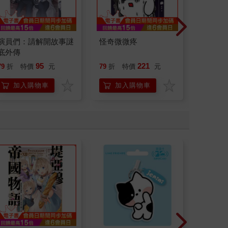
演員們：請解開故事謎
怪奇微微疼
請解開故
底外傳
95
221
79
折
特價
元
79
折
特價
元
79
折
加入購物車
加入購物車
加