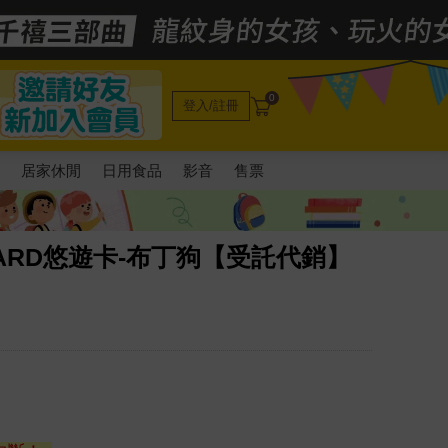
0
登入/註冊
電
居家休閒
日用食品
影音
售票
ARD悠遊卡-布丁狗【受託代銷】