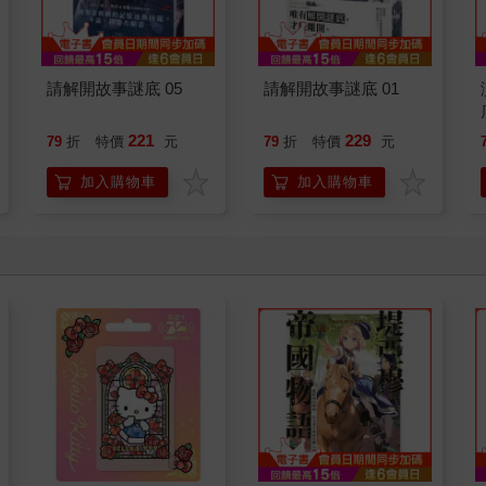
請解開故事謎底 05
請解開故事謎底 01
221
229
79
折
特價
元
79
折
特價
元
加入購物車
加入購物車