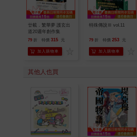
廿載．繁華夢 護玄出
特殊傳說Ⅲ vol.11
道20週年創作集
315
253
79
折
特價
元
79
折
特價
元
加入購物車
加入購物車
其他人也買