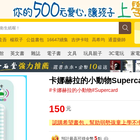
圭吾
楊双子
公益書包
16647續集
吉伊卡哇
高希均
通靈藥師
路邊攤新作
馬斯克
玩具總動員5
超慢跑
館
英文書
雜誌
電子書
文具
玩具親子
3C電玩
家
卡娜赫拉的小動物Super
#卡娜赫拉的小動物#Supercard
150
元
認購希望書包，幫助弱勢孩童上學不
5
預計最高可得金幣
點
?