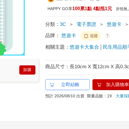
100累1點 4點抵1元
HAPPY GO享
折抵無
分類：
3C
＞
電子票證
＞
悠遊卡
品牌：
悠遊卡
追蹤
?
相關主題：
悠遊卡大集合
民生用品順
商品尺寸：
長10cm X 寬12cm X 高0.3
加購
立即結帳
加入購物車
預計 2026/08/10 出貨
限量品餘：19
大量採