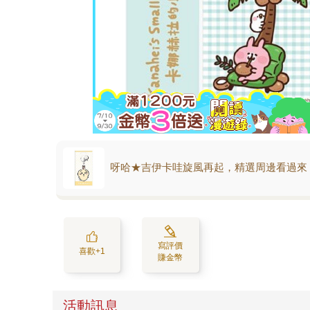
呀哈★吉伊卡哇旋風再起，精選周邊看過來
寫評價
喜歡+1
賺金幣
活動訊息