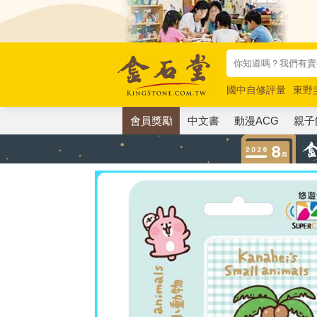
國中自修評量
東野
唯紅花綻放
奧德賽
會員獎勵
中文書
動漫ACG
親子