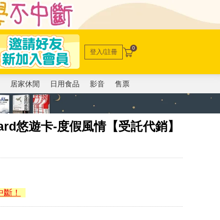
0
登入/註冊
電
居家休閒
日用食品
影音
售票
card悠遊卡-度假風情【受託代銷】
中斷！