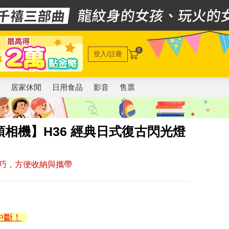
0
登入/註冊
電
居家休閒
日用食品
影音
售票
 波士頓相機】H36 經典日式復古閃光燈
巧，方便收納與攜帶
中斷！