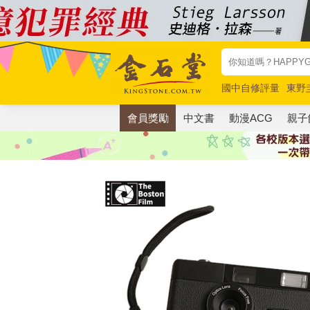
國中自修評量
東野
唯紅花綻放
奧德賽
會員獎勵
中文書
動漫ACG
親子