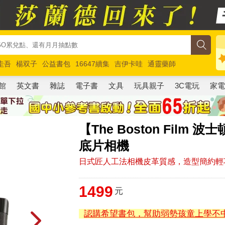
圭吾
楊双子
公益書包
16647續集
吉伊卡哇
通靈藥師
路邊攤新作
馬斯克
玩具總動員5
超慢跑
館
英文書
雜誌
電子書
文具
玩具親子
3C電玩
家
【The Boston Film
底片相機
日式匠人工法相機皮革質感，造型簡約輕
1499
元
認購希望書包，幫助弱勢孩童上學不