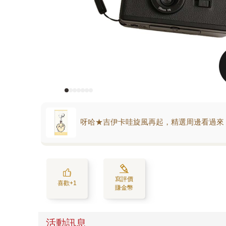
呀哈★吉伊卡哇旋風再起，精選周邊看過來
寫評價
喜歡+1
賺金幣
活動訊息