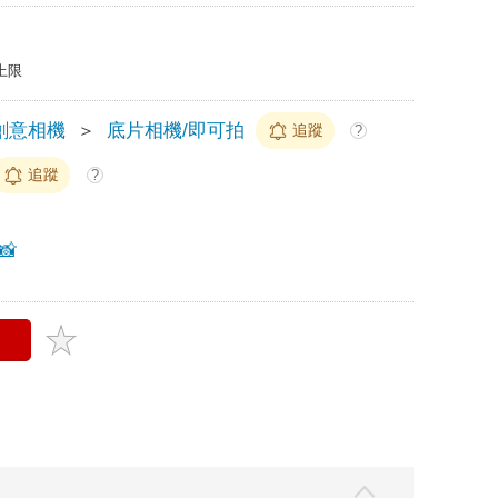
上限
 創意相機
＞
底片相機/即可拍
追蹤
?
追蹤
?
