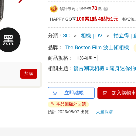
70
預計最高可得金幣
點
?
100累1點 4點抵1元
HAPPY GO享
折抵無
分類：
3C
＞
相機 | DV
＞
拍立得 |
品牌：
The Boston Film 波士頓相機
商品規格：
相關主題：
復古潮玩相機ｘ隨身迷你拍
加購
立即結帳
加入購物車
※ 本品無額外回饋
預計 2026/08/07 出貨
大量採購