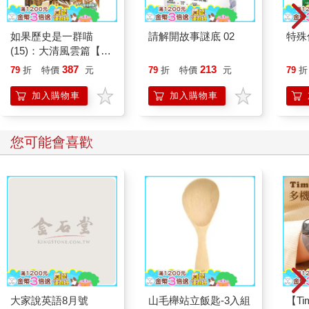
如果歷史是一群喵
請解開故事謎底 02
特殊傳
(15)：大清風雲篇【萌
貓漫畫學歷史】
387
213
79
折
特價
元
79
折
特價
元
79
折
加入購物車
加入購物車
您可能會喜歡
大家說英語8月號
山毛櫸站立飯匙-3入組
【T