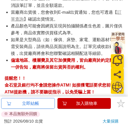
消該筆訂單，並且全額退款。
當廠商出貨後，您會收到E-mail出貨通知，您也可透過【
訂
單查詢
】確認出貨情況。
產品顏色可能會因網頁呈現與拍攝關係產生色差，圖片僅供
參考，商品依實際供貨樣式為準。
如果是大型商品（如：傢俱、床墊、家電、運動器材等）及
需安裝商品，請依商品頁面說明為主。訂單完成收款確認
後，出貨廠商將會和您聯繫確認相關配送等細節。
偏遠地區、樓層費及其它加價費用，皆由廠商於約定配送時
一併告知，廠商將保留出貨與否的權利。
提醒您！！
金石堂及銀行均不會請您操作ATM! 如接獲電話要求您前往
ATM提款機，請不要聽從指示，以免受騙上當！
退換貨須知：
立即結帳
加入購物車
**提醒您，鑑賞期不等於試用期，退回商品須為全新狀態**
※ 本品無額外回饋
依據「消費者保護法」第19條及行政院消費者保護處公告之
預計 2026/08/10 出貨
大量採購
「通訊交易解除權合理例外情事適用準則」，以下商品購買