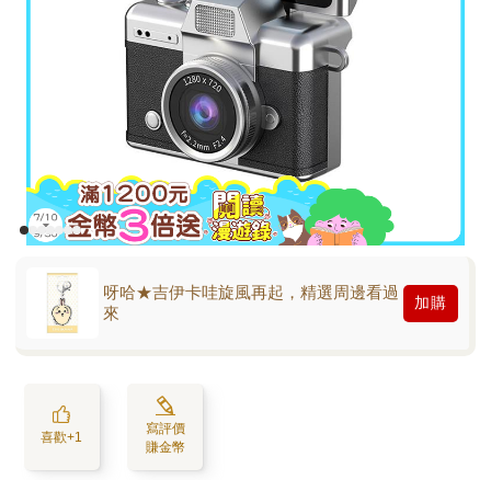
呀哈★吉伊卡哇旋風再起，精選周邊看過
加購
來
寫評價
喜歡+1
賺金幣