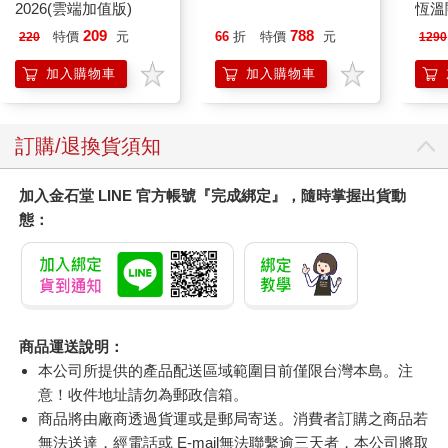
2026(雲端加值版)
恆溫
肩/
209
788
特價
元
66
折
特價
元
220
1290
加熱
膝熱
加入購物車
加入購物車
訂購/退換貨須知
加入金石堂 LINE 官方帳號『完成綁定』，隨時掌握出貨動
態：
商品運送說明：
本公司所提供的產品配送區域範圍目前僅限台灣本島。注
意！收件地址請勿為郵政信箱。
商品將由廠商透過貨運或是郵局寄送。消費者訂購之商品若
無法送達，經電話或 E-mail無法聯繫逾三天者，本公司將取