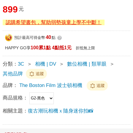
899
元
認購希望書包，幫助弱勢孩童上學不中斷！
40
預計最高可得金幣
點
?
100累1點 4點抵1元
HAPPY GO享
折抵無上限
分類：
3C
＞
相機 | DV
＞
數位相機 | 類單眼
＞
其他品牌
追蹤
品牌：
The Boston Film 波士頓相機
追蹤
商品規格：
相關主題：
復古潮玩相機ｘ隨身迷你拍📸