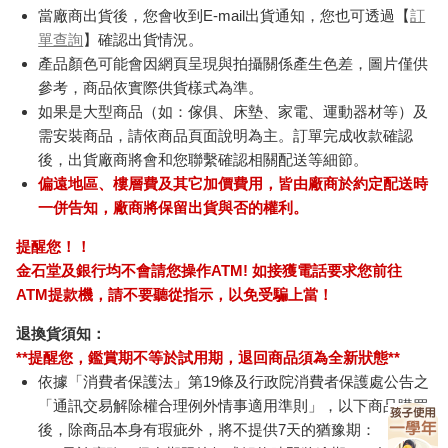
當廠商出貨後，您會收到E-mail出貨通知，您也可透過【
訂
單查詢
】確認出貨情況。
產品顏色可能會因網頁呈現與拍攝關係產生色差，圖片僅供
參考，商品依實際供貨樣式為準。
如果是大型商品（如：傢俱、床墊、家電、運動器材等）及
需安裝商品，請依商品頁面說明為主。訂單完成收款確認
後，出貨廠商將會和您聯繫確認相關配送等細節。
偏遠地區、樓層費及其它加價費用，皆由廠商於約定配送時
一併告知，廠商將保留出貨與否的權利。
提醒您！！
金石堂及銀行均不會請您操作ATM! 如接獲電話要求您前往
ATM提款機，請不要聽從指示，以免受騙上當！
退換貨須知：
**提醒您，鑑賞期不等於試用期，退回商品須為全新狀態**
依據「消費者保護法」第19條及行政院消費者保護處公告之
「通訊交易解除權合理例外情事適用準則」，以下商品購買
後，除商品本身有瑕疵外，將不提供7天的猶豫期：