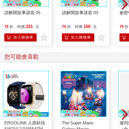
請解開故事謎底 05
請解開故事謎底 03
祕密
221
150
79
折
特價
元
79
折
特價
元
79
折
加入購物車
加入購物車
您可能會喜歡
ERGOLINK 人因科技
The Super Mario
連同
SW210 2.01吋5ATM游
Galaxy Movie:
（全