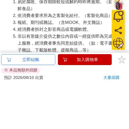
易於腐敗、保存期限較短或解約時即將逾期。（如：生
鮮食品）
依消費者要求所為之客製化給付。（客製化商品）
報紙、期刊或雜誌。（含MOOK、外文雜誌）
經消費者拆封之影音商品或電腦軟體。
非以有形媒介提供之數位內容或一經提供即為完成之線
上服務，經消費者事先同意始提供。（如：電子書、電
子雜誌、下載版軟體、虛擬商品…等）
已拆封之個人衛生用品。（如：內衣褲、刮鬍刀、除毛
立即結帳
加入購物車
刀…等）
※ 本品無額外回饋
若非上列種類商品，均享有到貨7天的猶豫期（含例假
預計 2026/08/10 出貨
大量採購
日）。
辦理退換貨時，商品（組合商品恕無法接受單獨退貨）必須
是您收到商品時的原始狀態（包含商品本體、配件、贈品、
保證書、所有附隨資料文件及原廠內外包裝…等），請勿直
接使用原廠包裝寄送，或於原廠包裝上黏貼紙張或書寫文
字。
退回商品若無法回復原狀，將請您負擔回復原狀所需費用，
嚴重時將影響您的退貨權益。