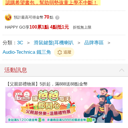
認購希望書包，幫助弱勢孩童上學不中斷！
70
預計最高可得金幣
點
?
100累1點 4點抵1元
HAPPY GO享
折抵無上限
分類：
3C
＞
滑鼠鍵盤|耳機喇叭
＞
品牌專區
＞
Audio-Technica 鐵三角
追蹤
活動訊息
【父親節禮物展】5折起，滿888送88點金幣