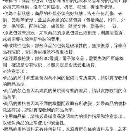
•未拆封：商品的包裝（包括運送用的包裝和商品本身的包裝）都
必須完整無損，沒有任何破損、折痕、移除、拆除等情形。
•仍為全新狀態：商品的外觀必須完好無缺，沒有任何刮傷、破
損、受潮等情形，並且與原廠的完整包裝（包括商品、附件、外
盒、保護袋、配件紙箱、保麗龍、隨貨文件、贈品等）一致。
•原廠包裝未損毀：如果商品的原廠包裝已經損毀，則無法退貨，
或者需要扣除重新包裝的費用。
•非破壞性包裝：部分商品的包裝是破壞性的，無法復原，除非商
品有瑕疵，否則拆封後就不得退換貨。
•須經原廠檢測：部分3C電腦／電子類商品，需要先送回原廠檢
測，確認是否有瑕疵，才能決定是否接受退換貨。
※注意事項：
•商品的尺寸和重量會因為不同的配備而有所差異，請以實際收到
的商品為準。
•商品的顏色會因為網頁的呈現而有些許差異，請以實際收到的商
品為準。
•商品的規格會因為不同的機型配置而有所改變，如果商品的規格
敘述有誤，請以實際收到的商品為準。
•使用商品前，請務必遵循產品說明書內的操作指示和注意事項，
以確保商品的正常使用和安全性。
•商品的規格資料若有任何錯誤，以原廠所公佈的資料為準，恕不