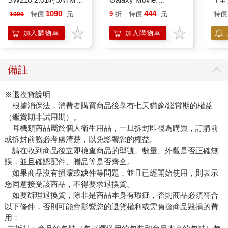
泳心率血氧藍牙通話腕
Peach`s Birthday
1090
444
特價
元
9
折
特價
元
特價
1990
錶
Surprise: The Super
Mario Galaxy Movie
加入購物車
加入購物車
Storybook
備註
※退換貨說明
根據消保法，消費者購買商品後享有七天猶豫/鑑賞期的權益
（鑑賞期非試用期）。
耳機類商品屬於個人衛生用品，一旦拆封即視為購買，訂購前
或拆封前務必考慮清楚，以免影響您的權益。
請在收到商品後立即檢查商品的型號、數量、外觀是否正確無
誤，並且確認配件、贈品等是否齊全。
如果商品沒有損壞或缺件等問題，並且已經開始使用，則表示
您同意接受該商品，不得要求退換貨。
如要辦理退換貨，除非是商品本身有瑕疵，否則商品必須符合
以下條件，否則可能會影響您的退貨權利或需負擔商品毀損的費
用：