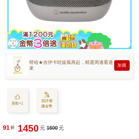
呀哈★吉伊卡哇旋風再起，精選周邊看過
加購
來
寫評價
喜歡+1
賺金幣
1450
91
折
元
1600
元