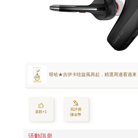
呀哈★吉伊卡哇旋風再起，精選周邊看過來
寫評價
喜歡+1
賺金幣
活動訊息