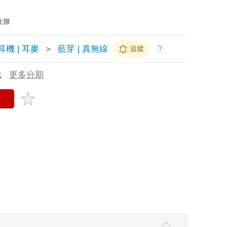
上限
耳機 | 耳麥
＞
藍芽 | 真無線
追蹤
?
元
更多分期