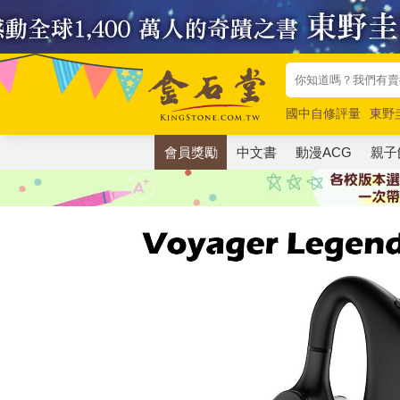
國中自修評量
東野
唯紅花綻放
奧德賽
會員獎勵
中文書
動漫ACG
親子