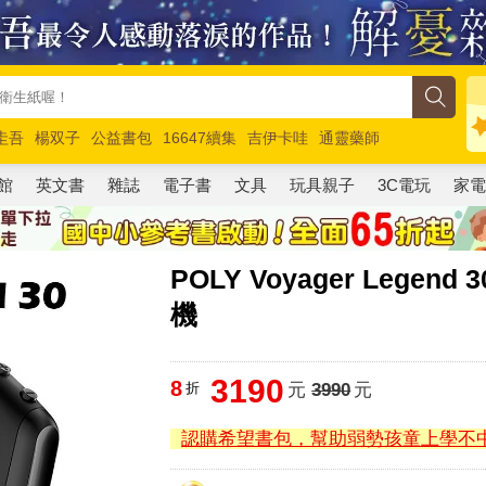
圭吾
楊双子
公益書包
16647續集
吉伊卡哇
通靈藥師
路邊攤新作
馬斯克
玩具總動員5
超慢跑
館
英文書
雜誌
電子書
文具
玩具親子
3C電玩
家
POLY Voyager Legen
機
3190
8
折
元
3990
元
認購希望書包，幫助弱勢孩童上學不