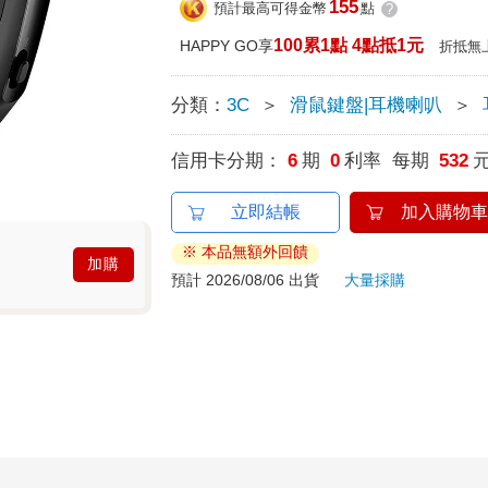
155
預計最高可得金幣
點
?
100累1點 4點抵1元
HAPPY GO享
折抵無
分類：
3C
＞
滑鼠鍵盤|耳機喇叭
＞
信用卡分期：
6
期
0
利率 每期
532
立即結帳
加入購物車
※ 本品無額外回饋
加購
預計 2026/08/06 出貨
大量採購