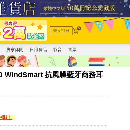
0
登入/註冊
電
居家休閒
日用食品
影音
售票
d 30 WindSmart 抗風噪藍牙商務耳
中斷！