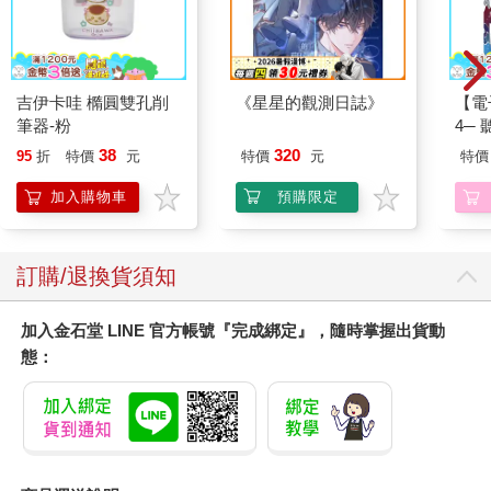
吉伊卡哇 橢圓雙孔削
《星星的觀測日誌》
【電
筆器-粉
4─
期挑
38
320
95
折
特價
元
特價
元
特價
加入購物車
預購限定
訂購/退換貨須知
加入金石堂 LINE 官方帳號『完成綁定』，隨時掌握出貨動
態：