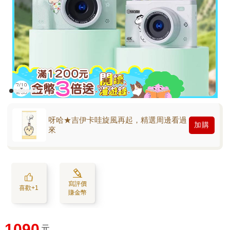
呀哈★吉伊卡哇旋風再起，精選周邊看過
加購
來
寫評價
喜歡+1
賺金幣
1090
元