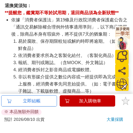
退換貨須知：
**提醒您，鑑賞期不等於試用期，退回商品須為全新狀態**
依據「消費者保護法」第19條及行政院消費者保護處公告之
「通訊交易解除權合理例外情事適用準則」，以下商品購買
後，除商品本身有瑕疵外，將不提供7天的猶豫期：
易於腐敗、保存期限較短或解約時即將逾期。（如：生
鮮食品）
依消費者要求所為之客製化給付。（客製化商品）
報紙、期刊或雜誌。（含MOOK、外文雜誌）
經消費者拆封之影音商品或電腦軟體。
非以有形媒介提供之數位內容或一經提供即為完成之線
上服務，經消費者事先同意始提供。（如：電子書、電
子雜誌、下載版軟體、虛擬商品…等）
已拆封之個人衛生用品。（如：內衣褲、刮鬍刀、除毛
立即結帳
加入購物車
刀…等）
※ 本品無額外回饋
若非上列種類商品，均享有到貨7天的猶豫期（含例假
預計 2026/08/10 出貨
大量採購
日）。
辦理退換貨時，商品（組合商品恕無法接受單獨退貨）必須