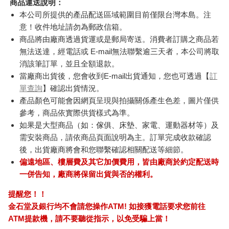
商品運送說明：
本公司所提供的產品配送區域範圍目前僅限台灣本島。注
意！收件地址請勿為郵政信箱。
商品將由廠商透過貨運或是郵局寄送。消費者訂購之商品若
無法送達，經電話或 E-mail無法聯繫逾三天者，本公司將取
消該筆訂單，並且全額退款。
當廠商出貨後，您會收到E-mail出貨通知，您也可透過【
訂
單查詢
】確認出貨情況。
產品顏色可能會因網頁呈現與拍攝關係產生色差，圖片僅供
參考，商品依實際供貨樣式為準。
如果是大型商品（如：傢俱、床墊、家電、運動器材等）及
需安裝商品，請依商品頁面說明為主。訂單完成收款確認
後，出貨廠商將會和您聯繫確認相關配送等細節。
偏遠地區、樓層費及其它加價費用，皆由廠商於約定配送時
一併告知，廠商將保留出貨與否的權利。
提醒您！！
金石堂及銀行均不會請您操作ATM! 如接獲電話要求您前往
ATM提款機，請不要聽從指示，以免受騙上當！