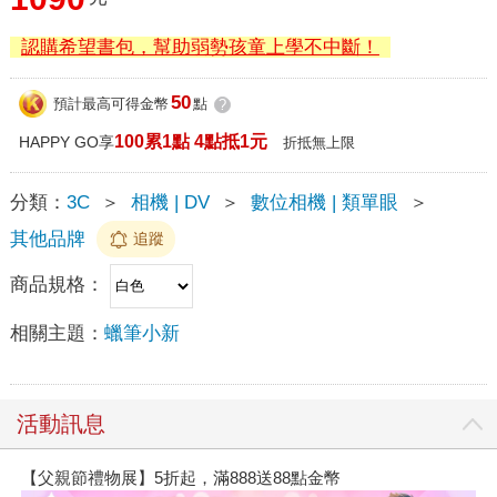
認購希望書包，幫助弱勢孩童上學不中斷！
50
預計最高可得金幣
點
?
100累1點 4點抵1元
HAPPY GO享
折抵無上限
分類：
3C
＞
相機 | DV
＞
數位相機 | 類單眼
＞
其他品牌
追蹤
商品規格：
相關主題：
蠟筆小新
活動訊息
【父親節禮物展】5折起，滿888送88點金幣