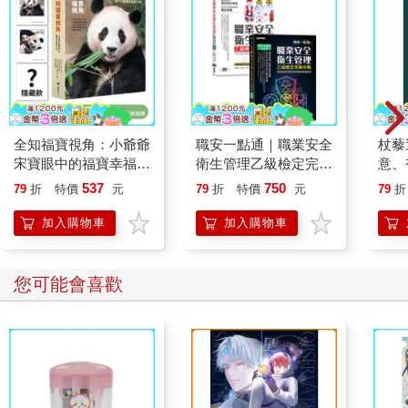
全知福寶視角：小爺爺
職安一點通｜職業安全
杖藜
宋寶眼中的福寶幸福肥
衛生管理乙級檢定完勝
意、
日常（首刷限量贈：拍
攻略｜2026版(套書)
恭談
537
750
79
折
特價
元
79
折
特價
元
79
折
立得風格透卡一張）
想
加入購物車
加入購物車
您可能會喜歡