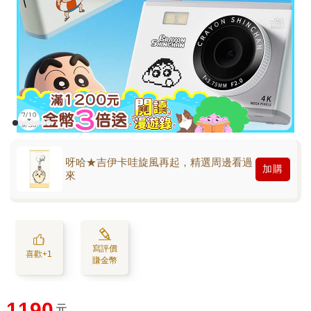
呀哈★吉伊卡哇旋風再起，精選周邊看過
加購
來
寫評價
喜歡+1
賺金幣
1190
元