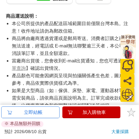
商品運送說明：
本公司所提供的產品配送區域範圍目前僅限台灣本島。注
意！收件地址請勿為郵政信箱。
商品將由廠商透過貨運或是郵局寄送。消費者訂購之商品若
無法送達，經電話或 E-mail無法聯繫逾三天者，本公司將取
消該筆訂單，並且全額退款。
當廠商出貨後，您會收到E-mail出貨通知，您也可透過【
訂
單查詢
】確認出貨情況。
產品顏色可能會因網頁呈現與拍攝關係產生色差，圖片僅供
參考，商品依實際供貨樣式為準。
如果是大型商品（如：傢俱、床墊、家電、運動器材等）及
需安裝商品，請依商品頁面說明為主。訂單完成收款確認
後，出貨廠商將會和您聯繫確認相關配送等細節。
立即結帳
加入購物車
偏遠地區、樓層費及其它加價費用，皆由廠商於約定配送時
一併告知，廠商將保留出貨與否的權利。
※ 本品無額外回饋
預計 2026/08/10 出貨
大量採購
提醒您！！