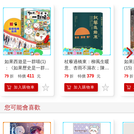
如果西遊是一群喵(1)
杖藜過橋東：柳風生暖
如果
：《如果歷史是一群
意、杏雨不濕衣；陳亮
(1
喵》作者最新力作，附
恭談以心轉境的適齡漫
貓漫
411
379
79
折
特價
元
79
折
特價
元
79
折
【首卷特典】拉頁
想
加入購物車
加入購物車
您可能會喜歡