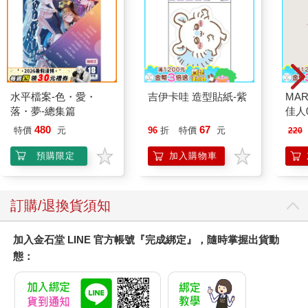
水平檔案-色・愛・
吉伊卡哇 造型貼紙-紫
MAR
落・夢-總集篇
佳人0
480
67
特價
元
96
折
特價
元
220
預購限定
加入購物車
訂購/退換貨須知
加入金石堂 LINE 官方帳號『完成綁定』，隨時掌握出貨動
態：