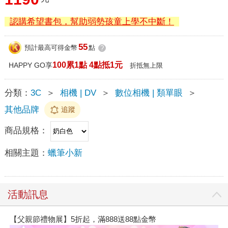
認購希望書包，幫助弱勢孩童上學不中斷！
55
預計最高可得金幣
點
?
100累1點 4點抵1元
HAPPY GO享
折抵無上限
分類：
3C
＞
相機 | DV
＞
數位相機 | 類單眼
＞
其他品牌
追蹤
商品規格：
相關主題：
蠟筆小新
活動訊息
【父親節禮物展】5折起，滿888送88點金幣