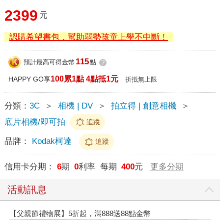
2399
元
認購希望書包，幫助弱勢孩童上學不中斷！
115
預計最高可得金幣
點
?
100累1點 4點抵1元
HAPPY GO享
折抵無上限
分類：
3C
＞
相機 | DV
＞
拍立得 | 創意相機
＞
底片相機/即可拍
追蹤
品牌：
Kodak柯達
追蹤
信用卡分期：
6
期
0
利率 每期
400
元
更多分期
活動訊息
【父親節禮物展】5折起，滿888送88點金幣