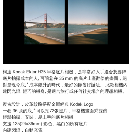
柯達 Kodak Ektar H35 半格底片相機，是非常好入手適合想要降
底片拍攝成本的人, 可讓您在 35 mm 的底片上產翻倍的畫面，絕
對是現今底片成本飆升的時代，最好的節省好辦法。 此款相機內
建閃光燈, 輕巧的機身, 是適合旅行或任何社交場合的理想相機。
復古設計，皮革紋路搭配金屬經典 Kodak Logo
一卷 36 張的底片可以拍72張照片，半格機畫面乘雙倍
輕鬆拍攝、安裝，易上手的底片相機
支援 135(24x36mm) 彩色、黑白的所有底片
內建閃燈，自動充電