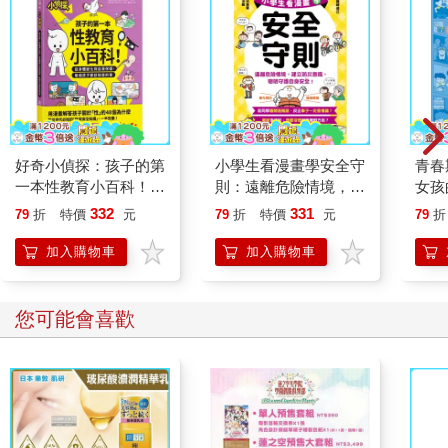
好奇小偵探：孩子的第
小學生看漫畫學安全守
青春
一本性教育小百科！從
則：遠離危險情境，建
女孩
身體變化到自我保護，
立防災意識，聰明守護
332
331
79
折
特價
元
79
折
特價
元
79
折
每個孩子都該知道的事
自身安全！
（漫畫圖解）
加入購物車
加入購物車
您可能會喜歡