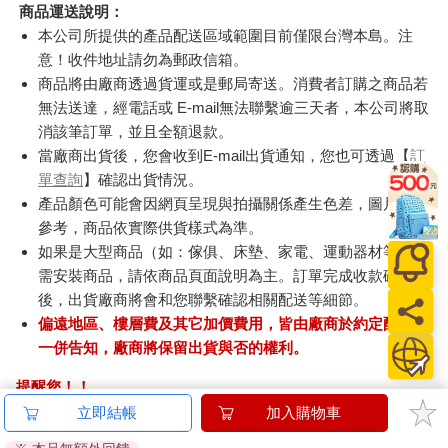
商品運送說明：
本公司所提供的產品配送區域範圍目前僅限台灣本島。注
意！收件地址請勿為郵政信箱。
商品將由廠商透過貨運或是郵局寄送。消費者訂購之商品若
無法送達，經電話或 E-mail無法聯繫逾三天者，本公司將取
消該筆訂單，並且全額退款。
當廠商出貨後，您會收到E-mail出貨通知，您也可透過【
訂
單查詢
】確認出貨情況。
產品顏色可能會因網頁呈現與拍攝關係產生色差，圖片僅供
參考，商品依實際供貨樣式為準。
如果是大型商品（如：傢俱、床墊、家電、運動器材等）及
需安裝商品，請依商品頁面說明為主。訂單完成收款確認
後，出貨廠商將會和您聯繫確認相關配送等細節。
偏遠地區、樓層費及其它加價費用，皆由廠商於約定配送時
一併告知，廠商將保留出貨與否的權利。
提醒您！！
金石堂及銀行均不會請您操作ATM! 如接獲電話要求您前往
立即結帳
加入購物車
ATM提款機，請不要聽從指示，以免受騙上當！