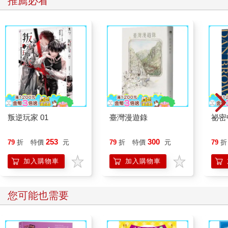
推薦必看
叛逆玩家 01
臺灣漫遊錄
祕密
253
300
79
折
特價
元
79
折
特價
元
79
折
加入購物車
加入購物車
您可能也需要