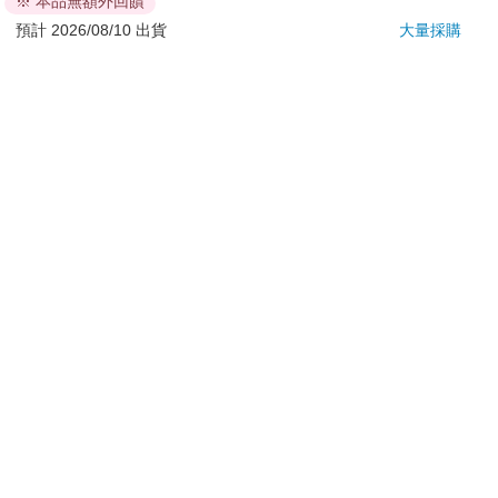
※ 本品無額外回饋
退換貨須知：
預計 2026/08/10 出貨
大量採購
**提醒您，鑑賞期不等於試用期，退回商品須為全新狀態**
依據「消費者保護法」第19條及行政院消費者保護處公告之
「通訊交易解除權合理例外情事適用準則」，以下商品購買
後，除商品本身有瑕疵外，將不提供7天的猶豫期：
易於腐敗、保存期限較短或解約時即將逾期。（如：生
鮮食品）
依消費者要求所為之客製化給付。（客製化商品）
報紙、期刊或雜誌。（含MOOK、外文雜誌）
經消費者拆封之影音商品或電腦軟體。
非以有形媒介提供之數位內容或一經提供即為完成之線
上服務，經消費者事先同意始提供。（如：電子書、電
子雜誌、下載版軟體、虛擬商品…等）
已拆封之個人衛生用品。（如：內衣褲、刮鬍刀、除毛
刀…等）
若非上列種類商品，均享有到貨7天的猶豫期（含例假
日）。
辦理退換貨時，商品（組合商品恕無法接受單獨退貨）必須