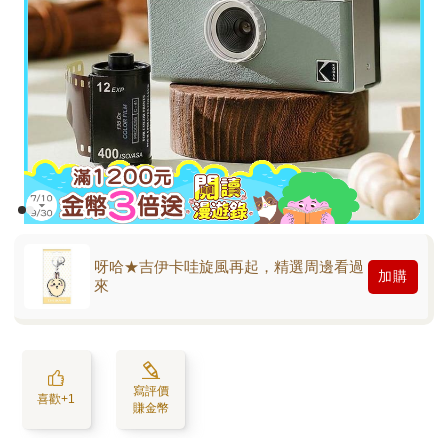
呀哈★吉伊卡哇旋風再起，精選周邊看過
加購
來
寫評價
喜歡+1
賺金幣