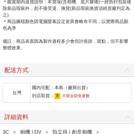
＊鑑賞期內退貨說明：本賣場(含相機、底片膠捲)一經拆封包裝後
除新品瑕疵外，恕不接受退、換貨(新品瑕疵換貨須經原廠判定為
之)
＊商品圖檔顏色因電腦螢幕設定差異會略有不同，以實際商品顏
色為準
備註：商品表面因為製作過程多少會些許痕跡，斑點，但不影響
整體效果。
配送方式
國內宅配：本島（廠商出貨）
台灣
到店取貨：
不限金額免運費
詳細資料
3C
＞
相機 | DV
＞
拍立得 | 創意相機
＞