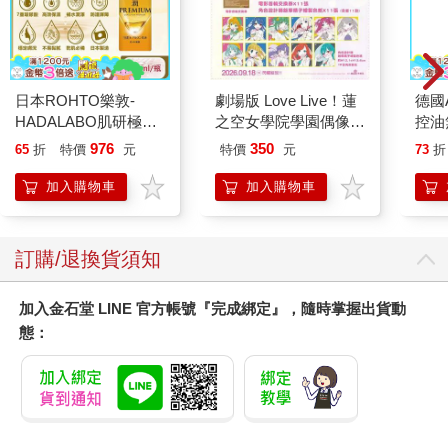
日本ROHTO樂敦-
劇場版 Love Live！蓮
德國A
HADALABO肌研極潤
之空女學院學園偶像俱
控油
金緻7重玻尿酸高效保
樂部 Bloom Garden
凝露3
976
350
65
折
特價
元
特價
元
73
折
濕潤澤特濃精華乳液
Party單人套票
髮根
140ml/金瓶(Premium
調理
加入購物車
加入購物車
臉部肌膚護理乳霜,素
滋潤
顏保養乾肌水凝乳)
質適
訂購/退換貨須知
加入金石堂 LINE 官方帳號『完成綁定』，隨時掌握出貨動
態：