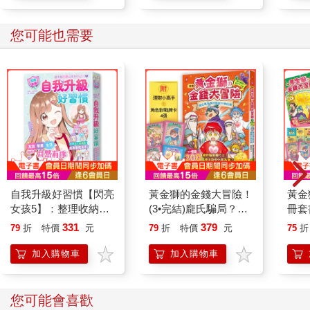
您可能也需要
自我升級好習慣【閃亮
黃金獅的金錢大冒險！
黃金
女孩5】：整理收納、
(3•完結)龐氏騙局？我
冊套
房間布置、生活智慧
才不上當[漫畫] ：我在
學，
331
379
79
折
特價
元
79
折
特價
元
75
折
異世界的錢錢升級任
故事
務，成為真正有錢人的
FQ
加入購物車
加入購物車
最終試煉【守財力+花
贈「
錢力Lv UP】（附★賺
翁闖
錢小高手．角色對戰牌
對戰
您可能會喜歡