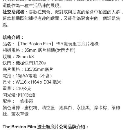
還能作為一種生活品味的展現。
社交活躍者
：喜歡在聚會、派對或與朋友的聚會中拍照的人群，
這款相機既能捕捉有趣的瞬間，又能作為聚會中的一個話題焦
點。
規格介紹：
品名：【The Boston Film】F99 潮玩復古底片相機
相機規格：35mm 底片相機(附閃光燈)
鏡頭：28mm f/8
快門：機械快門1/120s
底片規格：135/35mm底片
電池：1顆AA電池（不含）
尺寸：W116 x H64 x D34 毫米
重量：110公克
閃光燈: 附閃光燈
配件：一條掛繩
顏色選擇：蜜桃粉、晴空藍、經典白、永恆黑、摩卡棕、萊姆
綠、薰衣草紫
The Boston Film
波士頓底片公司品牌介紹：