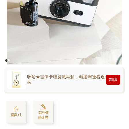
呀哈★吉伊卡哇旋風再起，精選周邊看過
加購
來
寫評價
喜歡+1
賺金幣