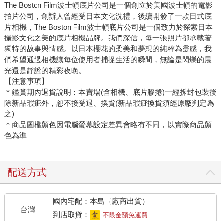
The Boston Film波士頓底片公司是一個創立於美國波士頓的電影
拍片公司，創辦人曾經受日本文化洗禮，後續開發了一款日式底
片相機，The Boston Film波士頓底片公司是一個致力於探索日本
攝影文化之美的底片相機品牌。我們深信，每一張照片都承載著
獨特的故事與情感。以日本櫻花的柔美和夢想的純粹為靈感，我
們希望通過相機讓每位使用者捕捉生活的瞬間，無論是閃爍的晨
光還是靜謐的精彩夜晚。
【注意事項】
＊鑑賞期內退貨說明：本賣場(含相機、底片膠捲)一經拆封包裝後
除新品瑕疵外，恕不接受退、換貨(新品瑕疵換貨須經原廠判定為
之)
＊商品圖檔顏色因電腦螢幕設定差異會略有不同，以實際商品顏
色為準
配送方式
國內宅配：本島（廠商出貨）
台灣
到店取貨：
不限金額免運費