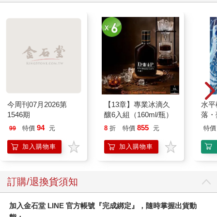
卡4張）
今周刊07月2026第
【13章】專業冰滴久
水平
1546期
釀6入組（160ml/瓶）
落・
94
855
特價
元
8
折
特價
元
特價
99
加入購物車
加入購物車
訂購/退換貨須知
加入金石堂 LINE 官方帳號『完成綁定』，隨時掌握出貨動