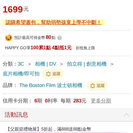
1699
元
認購希望書包，幫助弱勢孩童上學不中斷！
80
預計最高可得金幣
點
?
100累1點 4點抵1元
HAPPY GO享
折抵無上限
分類：
3C
＞
相機 | DV
＞
拍立得 | 創意相機
＞
底片相機/即可拍
追蹤
品牌：
The Boston Film 波士頓相機
追蹤
信用卡分期：
6
期
0
利率 每期
283
元
更多分期
活動訊息
【父親節禮物展】5折起，滿888送88點金幣