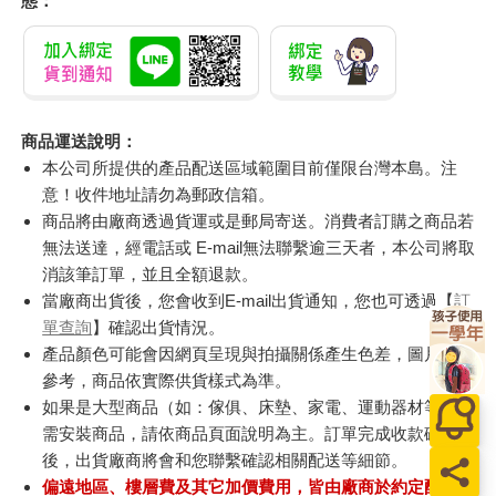
態：
商品運送說明：
本公司所提供的產品配送區域範圍目前僅限台灣本島。注
意！收件地址請勿為郵政信箱。
商品將由廠商透過貨運或是郵局寄送。消費者訂購之商品若
無法送達，經電話或 E-mail無法聯繫逾三天者，本公司將取
消該筆訂單，並且全額退款。
當廠商出貨後，您會收到E-mail出貨通知，您也可透過【
訂
單查詢
】確認出貨情況。
產品顏色可能會因網頁呈現與拍攝關係產生色差，圖片僅供
參考，商品依實際供貨樣式為準。
如果是大型商品（如：傢俱、床墊、家電、運動器材等）及
需安裝商品，請依商品頁面說明為主。訂單完成收款確認
後，出貨廠商將會和您聯繫確認相關配送等細節。
偏遠地區、樓層費及其它加價費用，皆由廠商於約定配送時