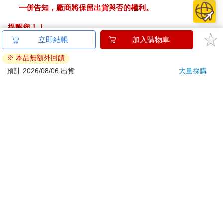
一併告知，廠商將保留出貨與否的權利。
提醒您！！
金石堂及銀行均不會請您操作ATM! 如接獲電話要求您前往
立即結帳
加入購物車
ATM提款機，請不要聽從指示，以免受騙上當！
※ 本品無額外回饋
退換貨須知：
預計 2026/08/06 出貨
大量採購
**提醒您，鑑賞期不等於試用期，退回商品須為全新狀態**
依據「消費者保護法」第19條及行政院消費者保護處公告之
「通訊交易解除權合理例外情事適用準則」，以下商品購買
後，除商品本身有瑕疵外，將不提供7天的猶豫期：
易於腐敗、保存期限較短或解約時即將逾期。（如：生
鮮食品）
依消費者要求所為之客製化給付。（客製化商品）
報紙、期刊或雜誌。（含MOOK、外文雜誌）
經消費者拆封之影音商品或電腦軟體。
非以有形媒介提供之數位內容或一經提供即為完成之線
上服務，經消費者事先同意始提供。（如：電子書、電
子雜誌、下載版軟體、虛擬商品…等）