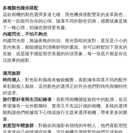
多種顏色隨你搭配
這款相機的顏色選擇多達七種，黑色機身搭配豐富的皮革顏色，
總有一款能符合你的心情。隨著不同的顏色切換，感覺就像是換
了一種心情，拍攝也變得更有趣。
內建閃光，不怕不夠光
內建閃光燈，無論夜晚的街頭、燈光昏暗的派對，甚至是小小的
室內角落，都能捕捉到清晰鮮明的畫面。你可以輕鬆拍下朋友的
笑臉，或是隨手捕捉那些美麗的街頭景象，每一張底片都是你生
活故事的縮影。
適用族群
時尚潮人
：對色彩和風格有敏銳觸覺，喜歡擁有與眾不同的配件
來彰顯個人風格，這些顏色的選擇正好符合他們對時尚與獨特性
的追求。
旅行愛好者與生活紀錄者
：喜歡用相機捕捉旅程中的點滴，並且
希望擁有一台外觀獨特、實用又不失設計感的相機。多樣的選擇
能夠讓他們根據當下心情或旅行主題來選擇相機，帶來更多的樂
趣。
創意型年輕族群
：對藝術與攝影有熱情的年輕人，他們喜歡用照
片表達自己的情感或故事，這款相機不僅能幫助他們完成創作，