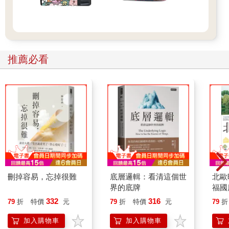
推薦必看
刪掉容易，忘掉很難
底層邏輯：看清這個世
北歐
界的底牌
福國
332
316
79
折
特價
元
79
折
特價
元
79
折
加入購物車
加入購物車