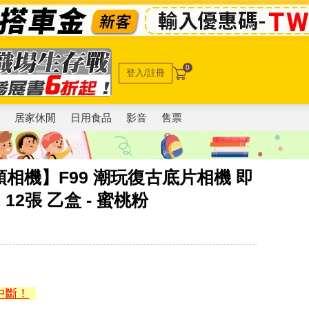
0
登入/註冊
電
居家休閒
日用食品
影音
售票
 波士頓相機】F99 潮玩復古底片相機 即
12張 乙盒 - 蜜桃粉
中斷！