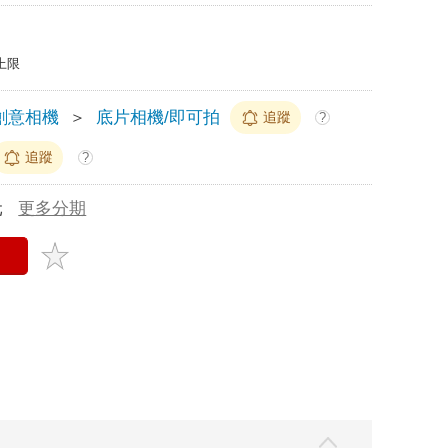
上限
 創意相機
＞
底片相機/即可拍
追蹤
?
追蹤
?
元
更多分期