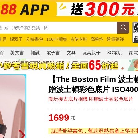
圭吾
楊双子
公益書包
16647續集
吉伊卡哇
高希均
通靈藥師
路邊攤新作
馬斯克
玩具總動員5
超慢跑
館
英文書
雜誌
電子書
文具
玩具親子
3C電玩
家
【The Boston Film
贈波士頓彩色底片 ISO400 
潮玩復古底片相機 即贈波士頓彩色底片
1699
元
認購希望書包，幫助弱勢孩童上學不