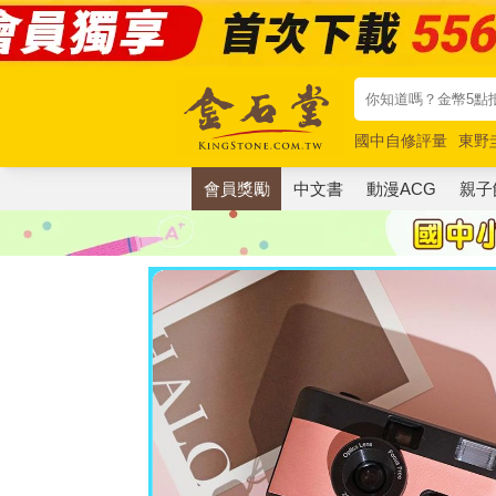
國中自修評量
東野
唯紅花綻放
奧德賽
會員獎勵
中文書
動漫ACG
親子