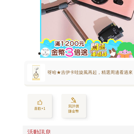
呀哈★吉伊卡哇旋風再起，精選周邊看過來
寫評價
喜歡+1
賺金幣
活動訊息