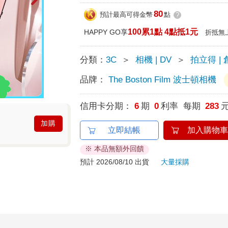
80
預計最高可得金幣
點
?
100累1點 4點抵1元
HAPPY GO享
折抵無
分類：
3C
＞
相機 | DV
＞
拍立得 |
品牌：
The Boston Film 波士頓相機
信用卡分期：
6
期
0
利率 每期
283
加購
立即結帳
加入購物車
※ 本品無額外回饋
預計 2026/08/10 出貨
大量採購